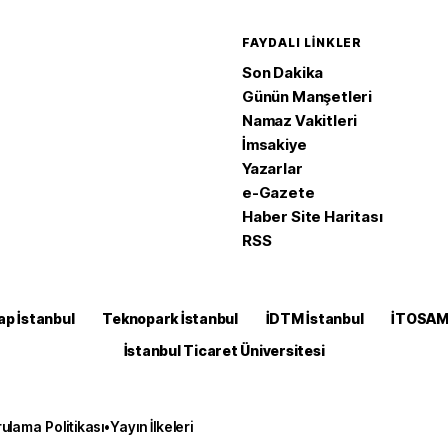
FAYDALI LINKLER
Son Dakika
Günün Manşetleri
Namaz Vakitleri
İmsakiye
Yazarlar
e-Gazete
Haber Site Haritası
RSS
ap İstanbul
Teknopark İstanbul
İDTM İstanbul
İTOSA
İstanbul Ticaret Üniversitesi
ulama Politikası
•
Yayın İlkeleri