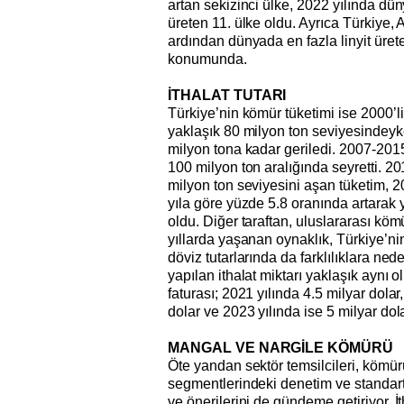
artan sekizinci ülke, 2022 yılında dü
üreten 11. ülke oldu. Ayrıca Türkiye,
ardından dünyada en fazla linyit üre
konumunda.
İTHALAT TUTARI
Türkiye’nin kömür tüketimi ise 2000’li
yaklaşık 80 milyon ton seviyesindeyk
milyon tona kadar geriledi. 2007-2015
100 milyon ton aralığında seyretti. 20
milyon ton seviyesini aşan tüketim, 2
yıla göre yüzde 5.8 oranında artarak 
oldu. Diğer taraftan, uluslararası köm
yıllarda yaşanan oynaklık, Türkiye’nin
döviz tutarlarında da farklılıklara ned
yapılan ithalat miktarı yaklaşık aynı o
faturası; 2021 yılında 4.5 milyar dolar
dolar ve 2023 yılında ise 5 milyar dol
MANGAL VE NARGİLE KÖMÜRÜ
Öte yandan sektör temsilcileri, kömürün
segmentlerindeki denetim ve standart
ve önerilerini de gündeme getiriyor. İ