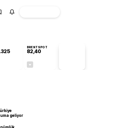
ÜYE
CANLI BORSA
Girişi
BRENTSPOT
.325
82,40
PİYASA
VERİLERİ
-0,75%
-0,46%
+0,00
-0,38
Türkiye
onuma geliyor
dönümlük