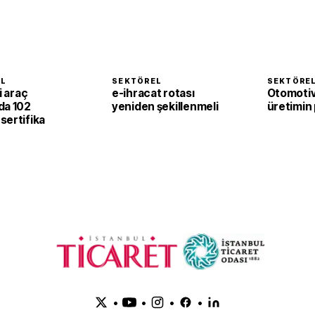
EL
SEKTÖREL
SEKTÖRE
i araç
e-ihracat rotası
Otomotiv
da 102
yeniden şekillenmeli
üretimin 
sertifika
•
•
•
•