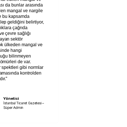
ası da bunlar arasında
dilen mangal ve nargile
 ve bu kapsamda
p geldiğini belirtiyor,
lıklara çağrıda
ve çevre sağlığı
ayan sektör
rçok ülkeden mangal ve
isinde hangi
lduğu bilinmeyen
ömürleri de var.
 spektleri gibi normlar
aşamasında kontrolden
ır.”
Yönetici
İstanbul Ticaret Gazetesi –
Süper Admin