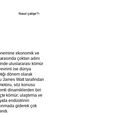
Kaynak ekle
Nasıl çalışır?
›
k
 dönemine ekonomik ve
 arasında çoktan adını
nde uluslararası kömür
 Devrimi ise dünya
ptığı dönem olarak
ğru James Watt tarafından
 motoru, söz konusu
mli dinamiklerden biri
çte kömür; ulaştırma ve
yıda endüstrinin
ısınmada giderek çok
andı.