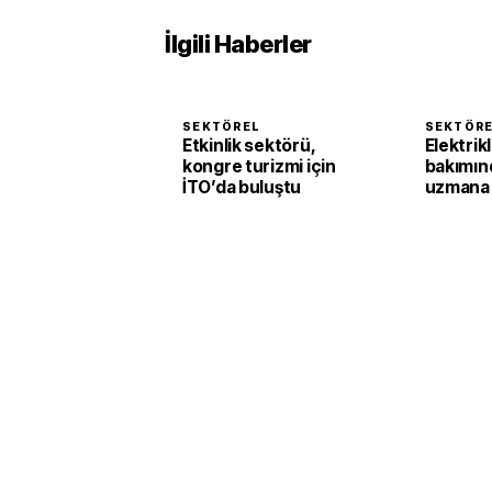
İlgili Haberler
SEKTÖREL
SEKTÖR
Etkinlik sektörü,
Elektrikl
kongre turizmi için
bakımın
İTO’da buluştu
uzmana 