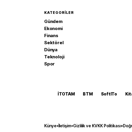
KATEGORILER
Gündem
Ekonomi
Finans
Sektörel
Dünya
Teknoloji
Spor
İTOTAM
BTM
SoftITo
Kit
Künye
•
İletişim
•
Gizlilik ve KVKK Politikası
•
Doğr