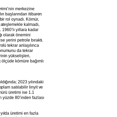
vrimi’nin merkezine
ılın başlarından itibaren
bir rol oynadı. Kömür,
 ateşlemekle kalmadı,
. 1960’lı yıllara kadar
ğı olarak önemini
se yerini petrole bıraktı.
olü tekrar anlaşılınca
onumunu da tekrar
nin yükselişleri,
k ölçüde kömüre bağımlı
dığında; 2023 yılındaki
lam satılabilir linyit ve
mürü üretimi ise 1.1
in yüzde 80’inden fazlası
ılda üretimi en fazla