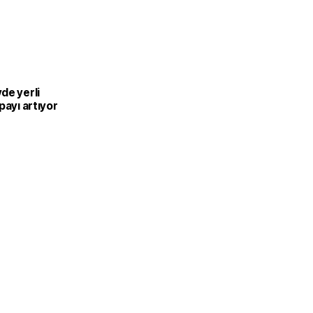
L
de yerli
payı artıyor