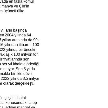
nyada en fazla kömür
 Almanya ve Çin’in
ten üçüncü ülke
 yılların başında
en 2004 yılında 64
 yılları arasında da 90-
16 yılından itibaren 100
022 yılında bir önceki
yaklaşık 130 milyon ton
ür fiyatlarında son
 her yıl ithalata ödediği
en oluyor. Son 3 yılda
lmakla birlikte döviz
, 2022 yılında 8.5 milyar
ar olarak gerçekleşti.
 çeşitli ithalat
lar konusundaki talep
thal edilen mangal ve