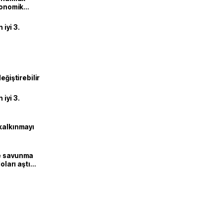
ekonomik
iyi 3.
eğiştirebilir
iyi 3.
kalkınmayı
ne savunma
oları aştı