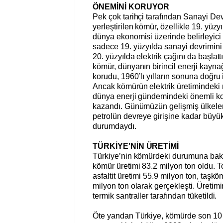
ÖNEMİNİ KORUYOR
Pek çok tarihçi tarafından Sanayi De
yerleştirilen kömür, özellikle 19. yüzy
dünya ekonomisi üzerinde belirleyici 
sadece 19. yüzyılda sanayi devrimini
20. yüzyılda elektrik çağını da başlattı
kömür, dünyanın birincil enerji kayna
korudu, 1960’lı yılların sonuna doğru i
Ancak kömürün elektrik üretimindeki r
dünya enerji gündemindeki önemli k
kazandı. Günümüzün gelişmiş ülkeleri
petrolün devreye girişine kadar büyü
durumdaydı.
TÜRKİYE’NİN ÜRETİMİ
Türkiye’nin kömürdeki durumuna bakıl
kömür üretimi 83.2 milyon ton oldu. Top
asfaltit üretimi 55.9 milyon ton, taşkö
milyon ton olarak gerçekleşti. Üretim
termik santraller tarafından tüketildi.
Öte yandan Türkiye, kömürde son 10 y