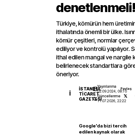
denetlenmeli
Türkiye, kömürün hem üretim
ithalatında önemli bir ülke. Is
kömür çeşitleri, normlar çerçe
ediliyor ve kontrolü yapılıyor. S
ithal edilen mangal ve nargile 
belirlenecek standartlara gör
öneriyor.
Yayınlanma
İSTANBUL
Paylaş
02.09.2024, 08:10
İ
TICARET
Güncellenme
GAZETESI
11.07.2026, 22:22
Google'da bizi tercih
edilen kaynak olarak