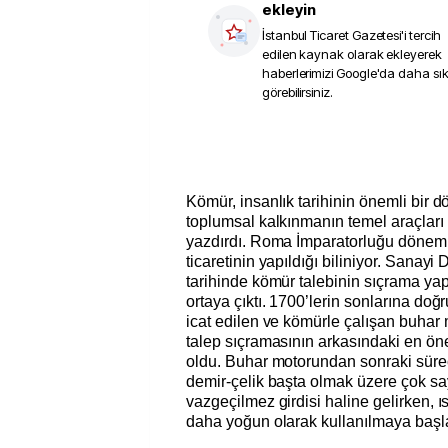
ekleyin
İstanbul Ticaret Gazetesi
'i tercih
edilen kaynak olarak ekleyerek
haberlerimizi Google'da daha sı
görebilirsiniz.
Kömür, insanlık tarihinin önemli bir
toplumsal kalkınmanın temel araçları
yazdırdı. Roma İmparatorluğu dönemi
ticaretinin yapıldığı biliniyor. Sanayi
tarihinde kömür talebinin sıçrama ya
ortaya çıktı. 1700’lerin sonlarına do
icat edilen ve kömürle çalışan buhar
talep sıçramasının arkasındaki en öne
oldu. Buhar motorundan sonraki süre
demir-çelik başta olmak üzere çok sa
vazgeçilmez girdisi haline gelirken, 
daha yoğun olarak kullanılmaya başl