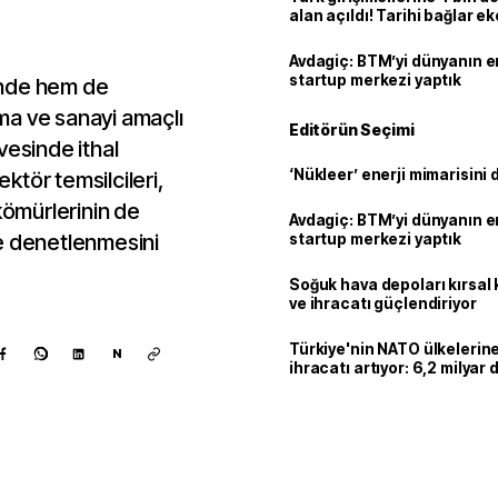
!
alan açıldı! Tarihi bağlar 
ortaklığa dönüşüyor
Avdagiç: BTM’yi dünyanın en 
startup merkezi yaptık
inde hem de
ınma ve sanayi amaçlı
Editörün Seçimi
vesinde ithal
‘Nükleer’ enerji mimarisini d
ektör temsilcileri,
kömürlerinin de
Avdagiç: BTM’yi dünyanın en 
e denetlenmesini
startup merkezi yaptık
Soğuk hava depoları kırsal 
ve ihracatı güçlendiriyor
Türkiye'nin NATO ülkeleri
N
ihracatı artıyor: 6,2 milyar d
milyar doları aştı