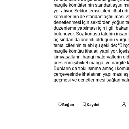
nargile kömürlerinin standartlaştırılm
yer alıyor. Sektör temsilcileri, ithal e
kömürlerinin de standartlaştırılması
denetlenmesi için sektörden yoğun tale
düzenleme yapılması için ilgili bakan
bulunuyor. Söz konusu talebin insan 
açısından da önemli olduğunu vurgul
temsilcilerinin talebi şu şekilde: “Bi
nargile kömürü ithalatı yapılıyor. İçer
kimyasalların, hangi materyallerin o
preslenmiş/briket mangal ve nargile k
Bunların da tıpkı ısınma amaçlı kömür
çerçevesinde ithalatının yapılması 
geçmesi ve denetlenmesi sağlanmalıd
Beğen
Kaydet