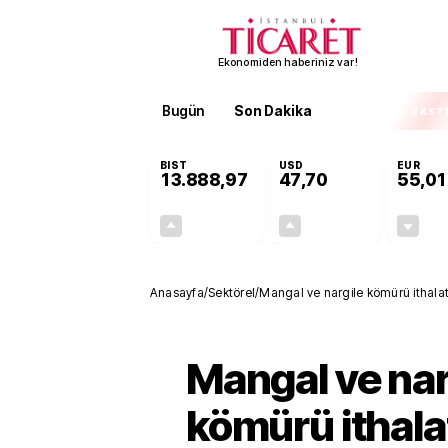
Ekonomiden haberiniz var!
Bugün
Son Dakika
Finans
EKST
BIST
USD
EUR
13.888,97
47,70
55,01
+0,65%
+0,17%
90,16
0,08
Anasayfa
/
Sektörel
/
Mangal ve nargile kömürü ithalat
Mangal ve nar
kömürü ithala