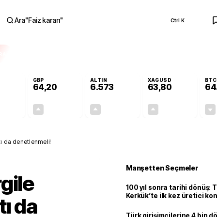
Ara
"
Faiz kararı
"
Ctrl K
RA
GBP
ALTIN
XAGUSD
BTC
64,20
6.573
63,80
64
-0,01%
+0,04%
+1,24%
+3,74%
0,00
0,03
80,36
2,30
ı da denetlenmeli!
Manşetten Seçmeler
gile
100 yıl sonra tarihi dönüş: 
Kerkük’te ilk kez üretici k
tı da
Türk girişimcilerine 4 bin 