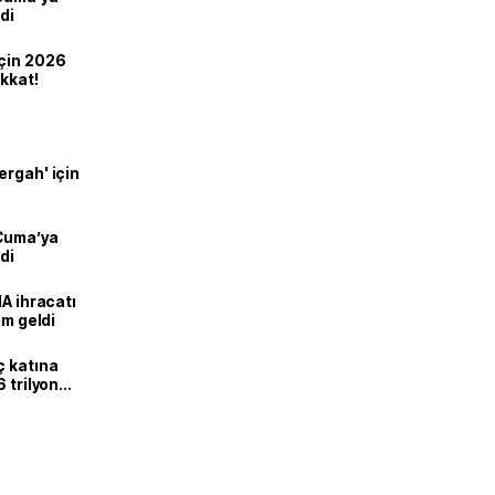
di
için 2026
ikkat!
ergah' için
 Cuma’ya
di
HA ihracatı
ım geldi
ç katına
 trilyon