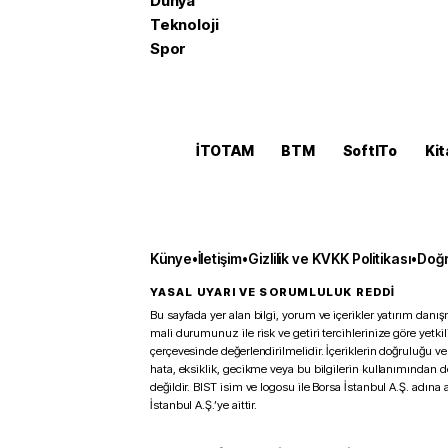
Dünya
Teknoloji
Spor
İTOTAM
BTM
SoftITo
Kit
Künye
•
İletişim
•
Gizlilik ve KVKK Politikası
•
Doğr
YASAL UYARI VE SORUMLULUK REDDİ
Bu sayfada yer alan bilgi, yorum ve içerikler yatırım danışm
mali durumunuz ile risk ve getiri tercihlerinize göre yetk
çerçevesinde değerlendirilmelidir. İçeriklerin doğruluğu ve
hata, eksiklik, gecikme veya bu bilgilerin kullanımından 
değildir. BIST isim ve logosu ile Borsa İstanbul A.Ş. adına a
İstanbul A.Ş.’ye aittir.