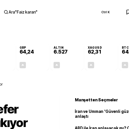
Ara
"
Faiz kararı
"
Ctrl K
RA
GBP
ALTIN
XAGUSD
BTC
64,24
6.527
62,31
64
+0,19%
+0,22%
+0,47%
+0,44%
0,11
0,14
30,83
0,27
or
Manşetten Seçmeler
efer
İran ve Umman 'Güvenli güz
anlaştı
ıkıyor
ABD ile İran anlaşacak mı?