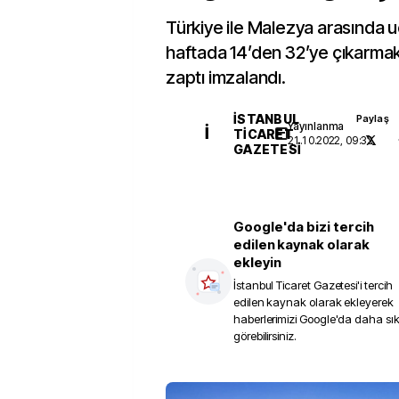
Türkiye ile Malezya arasında u
haftada 14’den 32’ye çıkarma
zaptı imzalandı.
İSTANBUL
Paylaş
Yayınlanma
İ
TICARET
21.10.2022, 09:32
GAZETESI
Google'da bizi tercih
edilen kaynak olarak
ekleyin
İstanbul Ticaret Gazetesi
'i tercih
edilen kaynak olarak ekleyerek
haberlerimizi Google'da daha sı
görebilirsiniz.