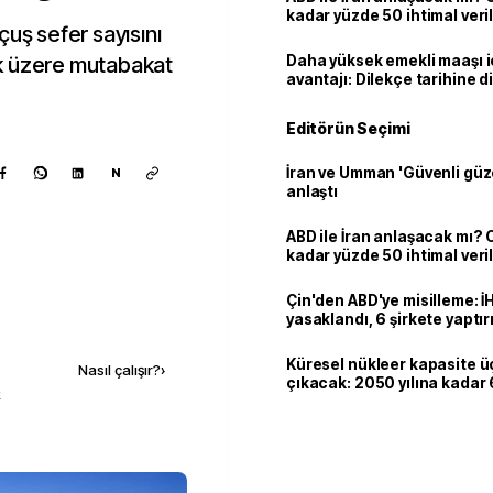
kadar yüzde 50 ihtimal veril
çuş sefer sayısını
k üzere mutabakat
Daha yüksek emekli maaşı 
avantajı: Dilekçe tarihine d
Editörün Seçimi
İran ve Umman 'Güvenli güz
N
anlaştı
ABD ile İran anlaşacak mı?
kadar yüzde 50 ihtimal veril
Çin'den ABD'ye misilleme: İ
yasaklandı, 6 şirkete yaptır
Kaynak ekle
Küresel nükleer kapasite ü
Nasıl çalışır?
›
çıkacak: 2050 yılına kadar 6
k
dolarlık yatırım planı