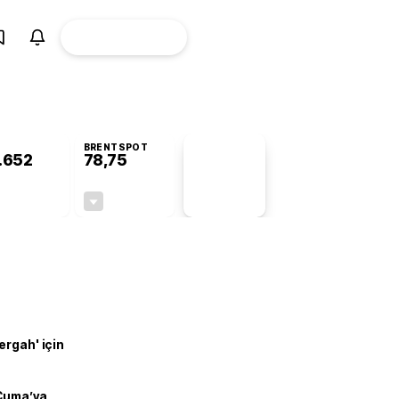
ÜYE
CANLI BORSA
Girişi
BRENTSPOT
.652
78,75
PİYASA
VERİLERİ
+0,96%
-0,20%
+0,00
-0,16
ergah' için
 Cuma’ya