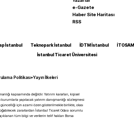
Yazarlar
e-Gazete
Haber Site Haritası
RSS
ap İstanbul
Teknopark İstanbul
İDTM İstanbul
İTOSA
İstanbul Ticaret Üniversitesi
ulama Politikası
•
Yayın İlkeleri
anlığı kapsamında değildir. Yatırım kararları, kişisel
ili kurumlarla yapılacak yatırım danışmanlığı sözleşmesi
 güncelliği için azami özen gösterilmekle birlikte, olası
doğabilecek zararlardan İstanbul Ticaret Odası sorumlu
çıklanan tüm bilgi ve verilerin telif hakları Borsa