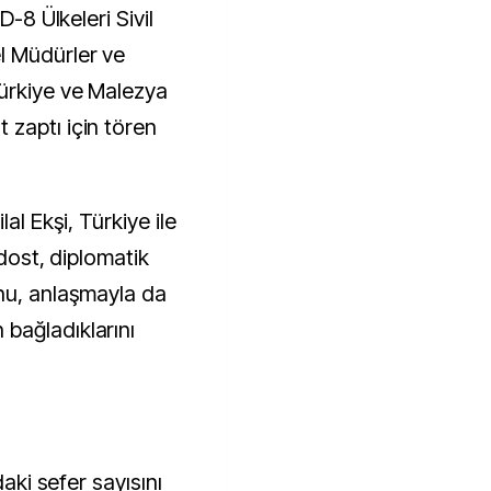
D-8 Ülkeleri Sivil
l Müdürler ve
ürkiye ve Malezya
zaptı için tören
al Ekşi, Türkiye ile
 dost, diplomatik
nu, anlaşmayla da
bağladıklarını
daki sefer sayısını