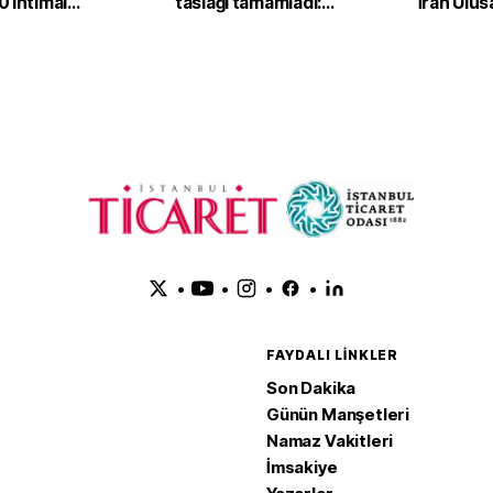
 ihtimal
taslağı tamamladı:
İran Ulus
Nihai onay bekleniyor
Şirketi'n
dondurd
•
•
•
•
FAYDALI LINKLER
Son Dakika
Günün Manşetleri
Namaz Vakitleri
İmsakiye