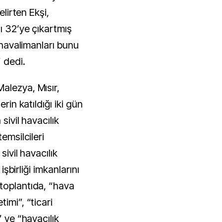
elirten Ekşi,
ı 32’ye çıkartmış
n havalimanları bunu
 dedi.
alezya, Mısır,
erin katıldığı iki gün
sivil havacılık
emsilcileri
sivil havacılık
 işbirliği imkanlarını
toplantıda, “hava
imi”, “ticari
” ve “havacılık