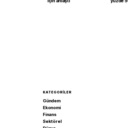
için anlaştı
yüzde 50
verildi
KATEGORILER
Gündem
Ekonomi
Finans
Sektörel