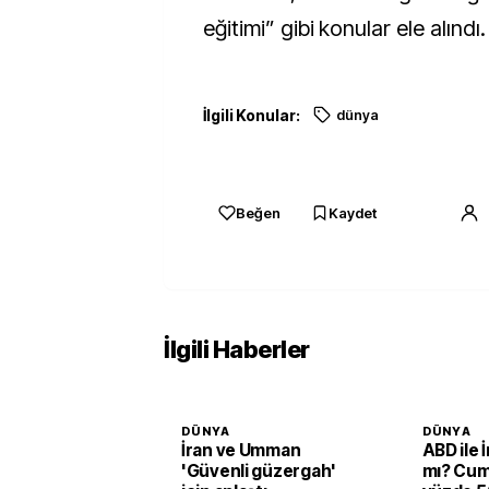
eğitimi” gibi konular ele alındı.
İlgili Konular:
dünya
Beğen
Kaydet
İlgili Haberler
DÜNYA
DÜNYA
İran ve Umman
ABD ile 
'Güvenli güzergah'
mı? Cum