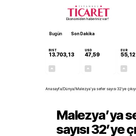
Ekonomiden haberiniz var!
Bugün
Son Dakika
Finans
EKST
BIST
USD
EUR
13.703,13
47,59
55,12
+0,11%
+0,04%
15,20
0,02
Anasayfa
/
Dünya
/
Malezya’ya sefer sayısı 32’ye çıkıy
Malezya’ya s
sayısı 32’ye ç