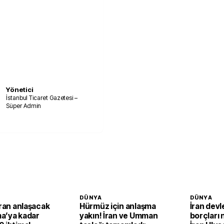
Yönetici
İstanbul Ticaret Gazetesi –
Süper Admin
DÜNYA
DÜNYA
İran anlaşacak
Hürmüz için anlaşma
İran devl
a’ya kadar
yakın! İran ve Umman
borçları 