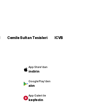
M
Cemile Sultan Tesisleri
ICVB
App Store'dan
indirin
Google Play'den
alın
App Galeri ile
keşfedin