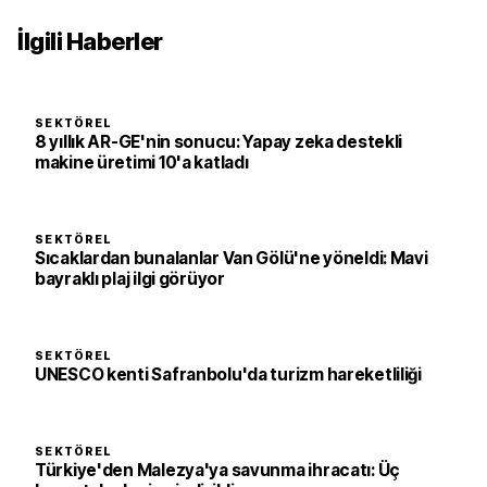
İlgili Haberler
SEKTÖREL
8 yıllık AR-GE'nin sonucu: Yapay zeka destekli
makine üretimi 10'a katladı
SEKTÖREL
Sıcaklardan bunalanlar Van Gölü'ne yöneldi: Mavi
bayraklı plaj ilgi görüyor
SEKTÖREL
UNESCO kenti Safranbolu'da turizm hareketliliği
SEKTÖREL
Türkiye'den Malezya'ya savunma ihracatı: Üç