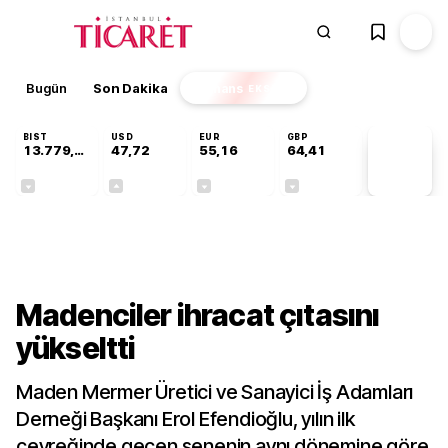
Bugün
Son Dakika
Finans
EKSTRA
BIST
USD
EUR
GBP
13.779,39
47,72
55,16
64,41
PİYASA
VERİLERİ
-0,14%
+0,01%
-0,05%
-0,01%
Sektörel
Madenciler ihracat çıtasını
yükseltti
Maden Mermer Üretici ve Sanayici İş Adamları
Derneği Başkanı Erol Efendioğlu, yılın ilk
çeyreğinde geçen senenin aynı dönemine göre