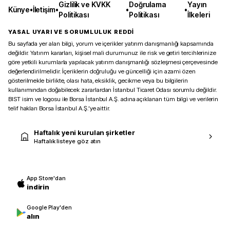
Gizlilik ve KVKK
Doğrulama
Yayın
Künye
•
İletişim
•
•
•
Politikası
Politikası
İlkeleri
YASAL UYARI VE SORUMLULUK REDDİ
Bu sayfada yer alan bilgi, yorum ve içerikler yatırım danışmanlığı kapsamında
değildir. Yatırım kararları, kişisel mali durumunuz ile risk ve getiri tercihlerinize
göre yetkili kurumlarla yapılacak yatırım danışmanlığı sözleşmesi çerçevesinde
değerlendirilmelidir. İçeriklerin doğruluğu ve güncelliği için azami özen
gösterilmekle birlikte, olası hata, eksiklik, gecikme veya bu bilgilerin
kullanımından doğabilecek zararlardan İstanbul Ticaret Odası sorumlu değildir.
BIST isim ve logosu ile Borsa İstanbul A.Ş. adına açıklanan tüm bilgi ve verilerin
telif hakları Borsa İstanbul A.Ş.’ye aittir.
Haftalık yeni kurulan şirketler
Haftalık listeye göz atın
App Store'dan
indirin
Google Play'den
alın