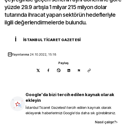
yüzde 29.9 artışla 1 milyar 215 milyon dolar
tutarında ihracat yapan sektörün hedefleriyle
ilgili değerlendirmelerde bulundu.
İ
İSTANBUL TICARET GAZETESI
Yayınlanma
24.10.2022, 15:18
Paylaş
N
Google'da bizi tercih edilen kaynak olarak
ekleyin
İstanbul Ticaret Gazetesi
'i tercih edilen kaynak olarak
ekleyerek haberlerimizi Google'da daha sık görebilirsiniz.
Kaynak ekle
Nasıl çalışır?
›