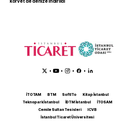
korvet de denize indirildi
•
•
•
•
İTOTAM
BTM
SoftITo
Kitap İstanbul
Teknopark İstanbul
İDTM İstanbul
İTOSAM
Cemile Sultan Tesisleri
ICVB
İstanbul Ticaret Üniversitesi