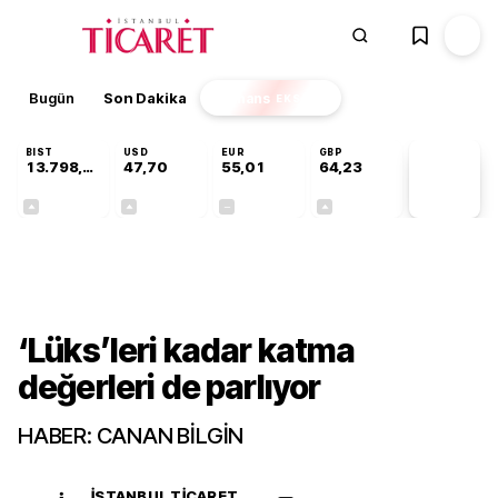
Bugün
Son Dakika
Finans
EKSTRA
BIST
USD
EUR
GBP
13.798,82
47,70
55,01
64,23
PİYASA
VERİLERİ
+0,70%
+0,16%
+0,00%
+0,09%
Gündem
‘Lüks’leri kadar katma
değerleri de parlıyor
HABER: CANAN BİLGİN
İSTANBUL TICARET