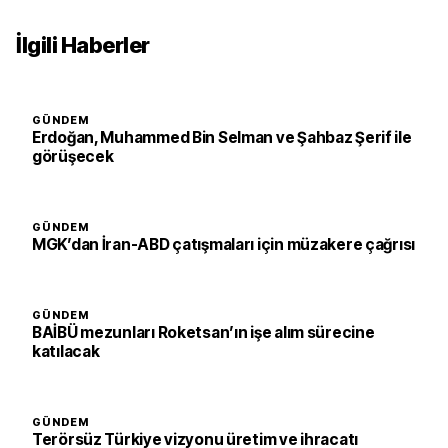
İlgili Haberler
GÜNDEM
Erdoğan, Muhammed Bin Selman ve Şahbaz Şerif ile
görüşecek
GÜNDEM
MGK’dan İran-ABD çatışmaları için müzakere çağrısı
GÜNDEM
BAİBÜ mezunları Roketsan’ın işe alım sürecine
katılacak
GÜNDEM
Terörsüz Türkiye vizyonu üretim ve ihracatı