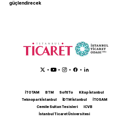
güçlendirecek
•
•
•
•
İTOTAM
BTM
SoftITo
Kitap İstanbul
Teknopark İstanbul
İDTM İstanbul
İTOSAM
Cemile Sultan Tesisleri
ICVB
İstanbul Ticaret Üniversitesi