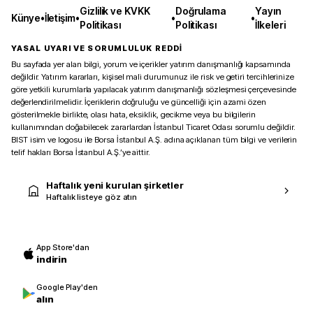
Gizlilik ve KVKK
Doğrulama
Yayın
Künye
•
İletişim
•
•
•
Politikası
Politikası
İlkeleri
YASAL UYARI VE SORUMLULUK REDDİ
Bu sayfada yer alan bilgi, yorum ve içerikler yatırım danışmanlığı kapsamında
değildir. Yatırım kararları, kişisel mali durumunuz ile risk ve getiri tercihlerinize
göre yetkili kurumlarla yapılacak yatırım danışmanlığı sözleşmesi çerçevesinde
değerlendirilmelidir. İçeriklerin doğruluğu ve güncelliği için azami özen
gösterilmekle birlikte, olası hata, eksiklik, gecikme veya bu bilgilerin
kullanımından doğabilecek zararlardan İstanbul Ticaret Odası sorumlu değildir.
BIST isim ve logosu ile Borsa İstanbul A.Ş. adına açıklanan tüm bilgi ve verilerin
telif hakları Borsa İstanbul A.Ş.’ye aittir.
Haftalık yeni kurulan şirketler
Haftalık listeye göz atın
App Store'dan
indirin
Google Play'den
alın