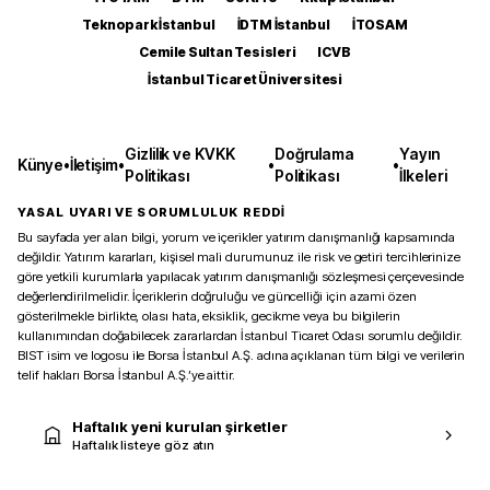
Teknopark İstanbul
İDTM İstanbul
İTOSAM
Cemile Sultan Tesisleri
ICVB
İstanbul Ticaret Üniversitesi
Gizlilik ve KVKK
Doğrulama
Yayın
Künye
•
İletişim
•
•
•
Politikası
Politikası
İlkeleri
YASAL UYARI VE SORUMLULUK REDDİ
Bu sayfada yer alan bilgi, yorum ve içerikler yatırım danışmanlığı kapsamında
değildir. Yatırım kararları, kişisel mali durumunuz ile risk ve getiri tercihlerinize
göre yetkili kurumlarla yapılacak yatırım danışmanlığı sözleşmesi çerçevesinde
değerlendirilmelidir. İçeriklerin doğruluğu ve güncelliği için azami özen
gösterilmekle birlikte, olası hata, eksiklik, gecikme veya bu bilgilerin
kullanımından doğabilecek zararlardan İstanbul Ticaret Odası sorumlu değildir.
BIST isim ve logosu ile Borsa İstanbul A.Ş. adına açıklanan tüm bilgi ve verilerin
telif hakları Borsa İstanbul A.Ş.’ye aittir.
Haftalık yeni kurulan şirketler
Haftalık listeye göz atın