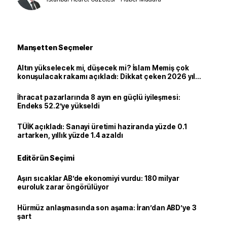
Manşetten Seçmeler
Altın yükselecek mi, düşecek mi? İslam Memiş çok
konuşulacak rakamı açıkladı: Dikkat çeken 2026 yıl
sonu tahmini
İhracat pazarlarında 8 ayın en güçlü iyileşmesi:
Endeks 52.2’ye yükseldi
TÜİK açıkladı: Sanayi üretimi haziranda yüzde 0.1
artarken, yıllık yüzde 1.4 azaldı
Editörün Seçimi
Aşırı sıcaklar AB’de ekonomiyi vurdu: 180 milyar
euroluk zarar öngörülüyor
Hürmüz anlaşmasında son aşama: İran’dan ABD’ye 3
şart