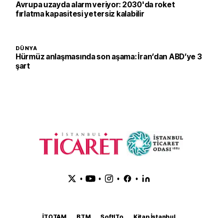
Avrupa uzayda alarm veriyor: 2030'da roket
fırlatma kapasitesi yetersiz kalabilir
DÜNYA
Hürmüz anlaşmasında son aşama: İran’dan ABD’ye 3
şart
•
•
•
•
İTOTAM
BTM
SoftITo
Kitap İstanbul