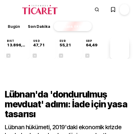
Bugün
Son Dakika
Finans
EKSTRA
BIST
USD
EUR
GBP
13.896,36
47,71
55,21
64,49
PİYASA
VERİLERİ
+0,85%
+0,01%
+0,03%
+0,11%
Dünya
Lübnan'da 'dondurulmuş
mevduat' adımı: İade için yasa
tasarısı
Lübnan hükümeti, 2019'daki ekonomik krizde