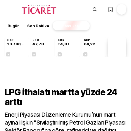
Bugün
Son Dakika
Finans
EKSTRA
BIST
USD
EUR
GBP
13.798,82
47,70
55,01
64,22
PİYASA
VERİLERİ
+0,70%
+0,16%
-0,01%
+0,08%
Sektörel
LPG ithalatı martta yüzde 24
arttı
Enerji Piyasası Düzenleme Kurumu’nun mart
ayına ilişkin "Sıvılaştırılmış Petrol Gazları Piyasası
Sektör Raporu"na göre, rafinerici ve dağıtıcı