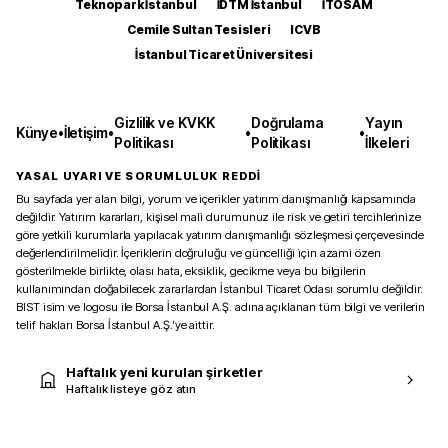
Teknopark İstanbul
İDTM İstanbul
İTOSAM
Cemile Sultan Tesisleri
ICVB
İstanbul Ticaret Üniversitesi
Gizlilik ve KVKK
Doğrulama
Yayın
Künye
•
İletişim
•
•
•
Politikası
Politikası
İlkeleri
YASAL UYARI VE SORUMLULUK REDDİ
Bu sayfada yer alan bilgi, yorum ve içerikler yatırım danışmanlığı kapsamında
değildir. Yatırım kararları, kişisel mali durumunuz ile risk ve getiri tercihlerinize
göre yetkili kurumlarla yapılacak yatırım danışmanlığı sözleşmesi çerçevesinde
değerlendirilmelidir. İçeriklerin doğruluğu ve güncelliği için azami özen
gösterilmekle birlikte, olası hata, eksiklik, gecikme veya bu bilgilerin
kullanımından doğabilecek zararlardan İstanbul Ticaret Odası sorumlu değildir.
BIST isim ve logosu ile Borsa İstanbul A.Ş. adına açıklanan tüm bilgi ve verilerin
telif hakları Borsa İstanbul A.Ş.’ye aittir.
Haftalık yeni kurulan şirketler
Haftalık listeye göz atın