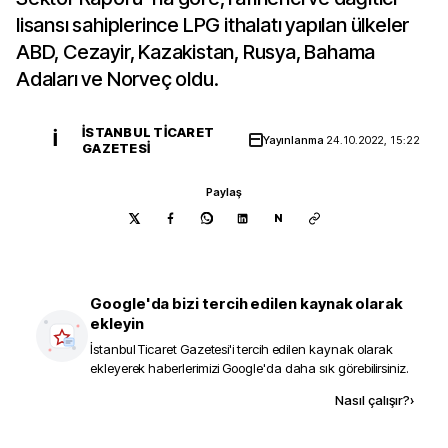
lisansı sahiplerince LPG ithalatı yapılan ülkeler
ABD, Cezayir, Kazakistan, Rusya, Bahama
Adaları ve Norveç oldu.
İSTANBUL TICARET
İ
Yayınlanma
24.10.2022, 15:22
GAZETESI
Paylaş
N
Google'da bizi tercih edilen kaynak olarak
ekleyin
İstanbul Ticaret Gazetesi
'i tercih edilen kaynak olarak
ekleyerek haberlerimizi Google'da daha sık görebilirsiniz.
Kaynak ekle
Nasıl çalışır?
›