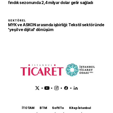
fındık sezonunda 2,4 milyar dolar gelir sağladı
SEKTÖREL
MYK ve ASKON arasında işbirliği: Tekstil sektöründe
'yeşil ve dijital' dönüşüm
•
•
•
•
İTOTAM
BTM
SoftITo
Kitap İstanbul