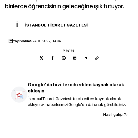
binlerce öğrencisinin geleceğine ışık tutuyor.
İ
İSTANBUL TICARET GAZETESI
Yayınlanma
24.10.2022, 14:04
Paylaş
N
Google'da bizi tercih edilen kaynak olarak
ekleyin
İstanbul Ticaret Gazetesi
'i tercih edilen kaynak olarak
ekleyerek haberlerimizi Google'da daha sık görebilirsiniz.
Kaynak ekle
Nasıl çalışır?
›