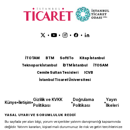
•
•
•
•
İTOTAM
BTM
SoftITo
Kitap İstanbul
Teknopark İstanbul
İDTM İstanbul
İTOSAM
Cemile Sultan Tesisleri
ICVB
İstanbul Ticaret Üniversitesi
Gizlilik ve KVKK
Doğrulama
Yayın
Künye
•
İletişim
•
•
•
Politikası
Politikası
İlkeleri
YASAL UYARI VE SORUMLULUK REDDİ
Bu sayfada yer alan bilgi, yorum ve içerikler yatırım danışmanlığı kapsamında
değildir. Yatırım kararları, kişisel mali durumunuz ile risk ve getiri tercihlerinize