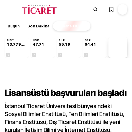
Bugün
Son Dakika
Finans
EKSTRA
BIST
USD
EUR
GBP
13.779,39
47,71
55,19
64,41
PİYASA
VERİLERİ
-0,14%
+0,18%
+0,32%
+0,38%
Gündem
Lisansüstü başvuruları başladı
İstanbul Ticaret Üniversitesi bünyesindeki
Sosyal Bilimler Enstitüsü, Fen Bilimleri Enstitüsü,
Finans Enstitüsü, Dış Ticaret Enstitüsü ile yeni
kurulan İletişim Bilimi ve İnternet Enstitüsü,