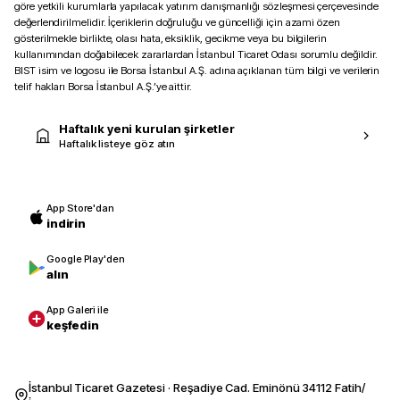
göre yetkili kurumlarla yapılacak yatırım danışmanlığı sözleşmesi çerçevesinde
değerlendirilmelidir. İçeriklerin doğruluğu ve güncelliği için azami özen
gösterilmekle birlikte, olası hata, eksiklik, gecikme veya bu bilgilerin
kullanımından doğabilecek zararlardan İstanbul Ticaret Odası sorumlu değildir.
BIST isim ve logosu ile Borsa İstanbul A.Ş. adına açıklanan tüm bilgi ve verilerin
telif hakları Borsa İstanbul A.Ş.’ye aittir.
Haftalık yeni kurulan şirketler
Haftalık listeye göz atın
App Store'dan
indirin
Google Play'den
alın
App Galeri ile
keşfedin
İstanbul Ticaret Gazetesi · Reşadiye Cad. Eminönü 34112 Fatih/