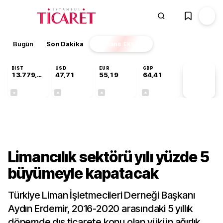
Bugün
Son Dakika
Finans
EKSTRA
BIST
USD
EUR
GBP
13.779,39
47,71
55,19
64,41
PİYASA
VERİLERİ
-0,14%
+0,18%
+0,32%
+0,38%
Gündem
Limancılık sektörü yılı yüzde 5
büyümeyle kapatacak
Türkiye Liman İşletmecileri Derneği Başkanı
Aydın Erdemir, 2016-2020 arasındaki 5 yıllık
dönemde dış ticarete konu olan yükün ağırlık