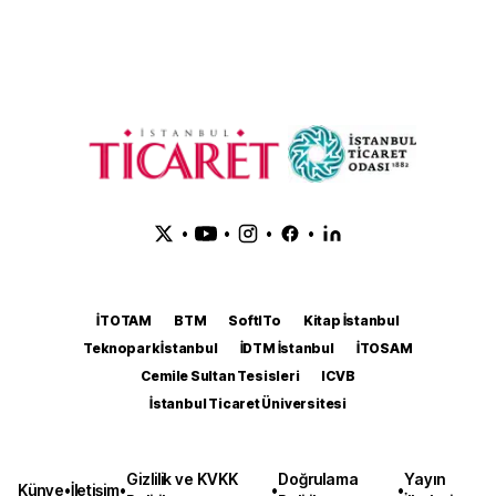
•
•
•
•
İTOTAM
BTM
SoftITo
Kitap İstanbul
Teknopark İstanbul
İDTM İstanbul
İTOSAM
Cemile Sultan Tesisleri
ICVB
İstanbul Ticaret Üniversitesi
Gizlilik ve KVKK
Doğrulama
Yayın
Künye
•
İletişim
•
•
•