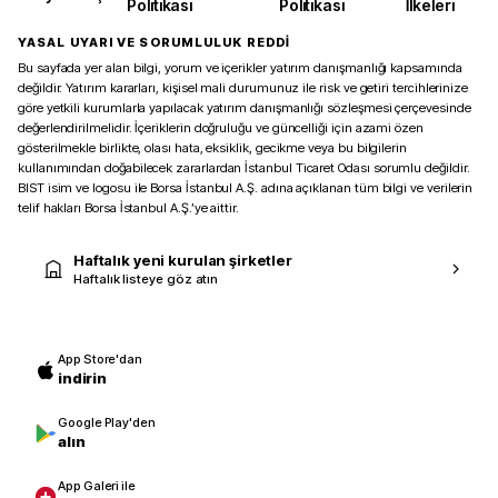
Politikası
Politikası
İlkeleri
YASAL UYARI VE SORUMLULUK REDDİ
Bu sayfada yer alan bilgi, yorum ve içerikler yatırım danışmanlığı kapsamında
değildir. Yatırım kararları, kişisel mali durumunuz ile risk ve getiri tercihlerinize
göre yetkili kurumlarla yapılacak yatırım danışmanlığı sözleşmesi çerçevesinde
değerlendirilmelidir. İçeriklerin doğruluğu ve güncelliği için azami özen
gösterilmekle birlikte, olası hata, eksiklik, gecikme veya bu bilgilerin
kullanımından doğabilecek zararlardan İstanbul Ticaret Odası sorumlu değildir.
BIST isim ve logosu ile Borsa İstanbul A.Ş. adına açıklanan tüm bilgi ve verilerin
telif hakları Borsa İstanbul A.Ş.’ye aittir.
Haftalık yeni kurulan şirketler
Haftalık listeye göz atın
App Store'dan
indirin
Google Play'den
alın
App Galeri ile