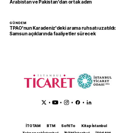
Arabistan ve Pakistan’dan ortak adım
GÜNDEM
TPAO'nun Karadeniz'deki arama ruhsatı uzatıldı:
Samsun açıklarında faaliyetler sürecek
•
•
•
•
İTOTAM
BTM
SoftITo
Kitap İstanbul