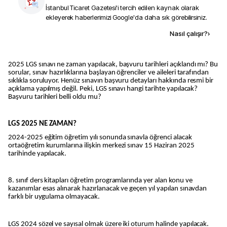
İstanbul Ticaret Gazetesi
'i tercih edilen kaynak olarak
ekleyerek haberlerimizi Google'da daha sık görebilirsiniz.
Kaynak ekle
Nasıl çalışır?
›
2025 LGS sınavı ne zaman yapılacak, başvuru tarihleri açıklandı mı? Bu
sorular, sınav hazırlıklarına başlayan öğrenciler ve aileleri tarafından
sıklıkla soruluyor. Henüz sınavın başvuru detayları hakkında resmi bir
açıklama yapılmış değil. Peki, LGS sınavı hangi tarihte yapılacak?
Başvuru tarihleri belli oldu mu?
LGS 2025 NE ZAMAN?
2024-2025 eğitim öğretim yılı sonunda sınavla öğrenci alacak
ortaöğretim kurumlarına ilişkin merkezi sınav 15 Haziran 2025
tarihinde yapılacak.
8. sınıf ders kitapları öğretim programlarında yer alan konu ve
kazanımlar esas alınarak hazırlanacak ve geçen yıl yapılan sınavdan
farklı bir uygulama olmayacak.
LGS 2024 sözel ve sayısal olmak üzere iki oturum halinde yapılacak.