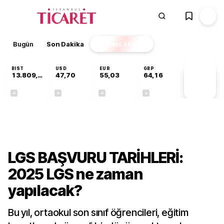
Bugün
Son Dakika
Finans
EKSTRA
BIST
USD
EUR
GBP
13.809,07
47,70
55,03
64,16
PİYASA
VERİLERİ
+0,07%
+0,17%
+0,04%
-0,03%
Gündem
LGS BAŞVURU TARİHLERİ:
2025 LGS ne zaman
yapılacak?
Bu yıl, ortaokul son sınıf öğrencileri, eğitim