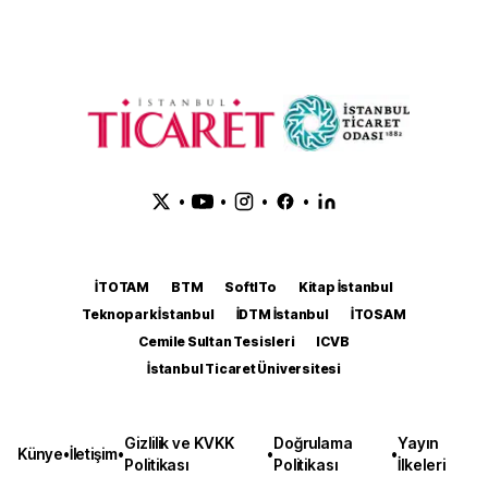
•
•
•
•
İTOTAM
BTM
SoftITo
Kitap İstanbul
Teknopark İstanbul
İDTM İstanbul
İTOSAM
Cemile Sultan Tesisleri
ICVB
İstanbul Ticaret Üniversitesi
Gizlilik ve KVKK
Doğrulama
Yayın
Künye
•
İletişim
•
•
•
Politikası
Politikası
İlkeleri