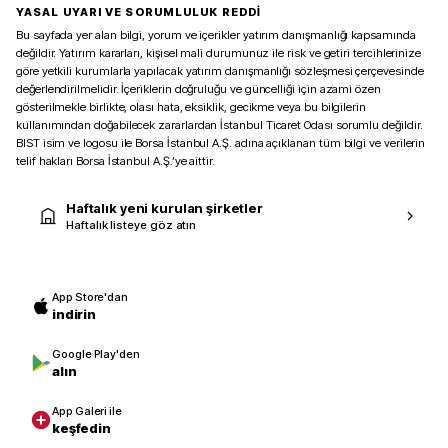
YASAL UYARI VE SORUMLULUK REDDİ
Bu sayfada yer alan bilgi, yorum ve içerikler yatırım danışmanlığı kapsamında
değildir. Yatırım kararları, kişisel mali durumunuz ile risk ve getiri tercihlerinize
göre yetkili kurumlarla yapılacak yatırım danışmanlığı sözleşmesi çerçevesinde
değerlendirilmelidir. İçeriklerin doğruluğu ve güncelliği için azami özen
gösterilmekle birlikte, olası hata, eksiklik, gecikme veya bu bilgilerin
kullanımından doğabilecek zararlardan İstanbul Ticaret Odası sorumlu değildir.
BIST isim ve logosu ile Borsa İstanbul A.Ş. adına açıklanan tüm bilgi ve verilerin
telif hakları Borsa İstanbul A.Ş.’ye aittir.
Haftalık yeni kurulan şirketler
Haftalık listeye göz atın
App Store'dan
indirin
Google Play'den
alın
App Galeri ile
keşfedin