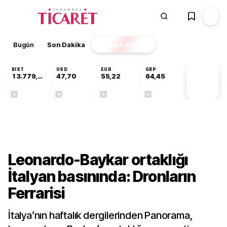
Bugün
Son Dakika
Finans
EKSTRA
BIST
USD
EUR
GBP
13.779,39
47,70
55,22
64,45
PİYASA
VERİLERİ
-0,14%
+0,15%
+0,38%
+0,43%
Dünya
Leonardo-Baykar ortaklığı
İtalyan basınında: Dronların
Ferrarisi
İtalya’nın haftalık dergilerinden Panorama,