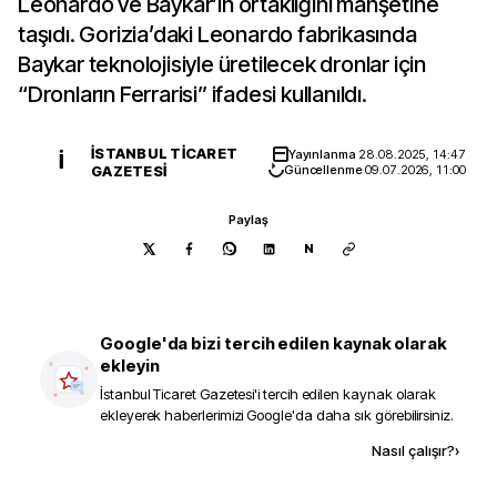
Leonardo ve Baykar’ın ortaklığını manşetine
taşıdı. Gorizia’daki Leonardo fabrikasında
Baykar teknolojisiyle üretilecek dronlar için
“Dronların Ferrarisi” ifadesi kullanıldı.
İSTANBUL TICARET
Yayınlanma
28.08.2025, 14:47
İ
GAZETESI
Güncellenme
09.07.2026, 11:00
Paylaş
N
Google'da bizi tercih edilen kaynak olarak
ekleyin
İstanbul Ticaret Gazetesi
'i tercih edilen kaynak olarak
ekleyerek haberlerimizi Google'da daha sık görebilirsiniz.
Kaynak ekle
Nasıl çalışır?
›