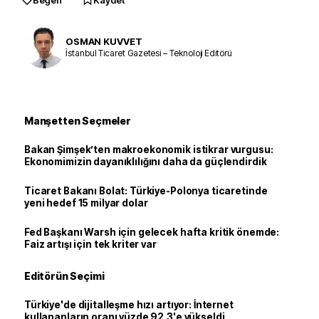
Beğen
Kaydet
OSMAN KUVVET
İstanbul Ticaret Gazetesi – Teknoloji Editörü
Manşetten Seçmeler
Bakan Şimşek’ten makroekonomik istikrar vurgusu:
Ekonomimizin dayanıklılığını daha da güçlendirdik
Ticaret Bakanı Bolat: Türkiye-Polonya ticaretinde
yeni hedef 15 milyar dolar
Fed Başkanı Warsh için gelecek hafta kritik önemde:
Faiz artışı için tek kriter var
Editörün Seçimi
Türkiye'de dijitalleşme hızı artıyor: İnternet
kullananların oranı yüzde 92,3'e yükseldi