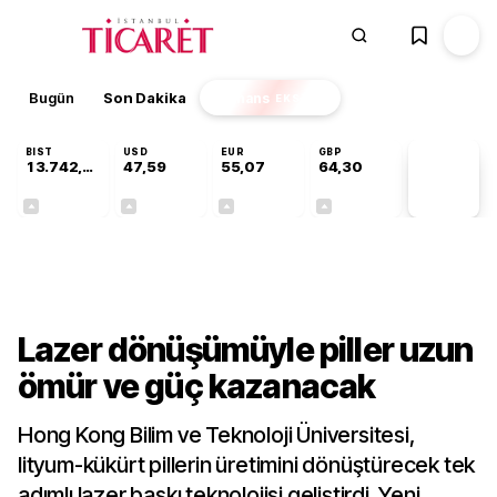
Bugün
Son Dakika
Finans
EKSTRA
BIST
USD
EUR
GBP
13.742,64
47,59
55,07
64,30
PİYASA
VERİLERİ
+0,29%
+0,06%
+0,10%
+0,32%
Teknoloji
Lazer dönüşümüyle piller uzun
ömür ve güç kazanacak
Hong Kong Bilim ve Teknoloji Üniversitesi,
lityum-kükürt pillerin üretimini dönüştürecek tek
adımlı lazer baskı teknolojisi geliştirdi. Yeni