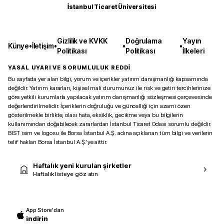
İstanbul Ticaret Üniversitesi
Gizlilik ve KVKK
Doğrulama
Yayın
Künye
•
İletişim
•
•
•
Politikası
Politikası
İlkeleri
YASAL UYARI VE SORUMLULUK REDDİ
Bu sayfada yer alan bilgi, yorum ve içerikler yatırım danışmanlığı kapsamında
değildir. Yatırım kararları, kişisel mali durumunuz ile risk ve getiri tercihlerinize
göre yetkili kurumlarla yapılacak yatırım danışmanlığı sözleşmesi çerçevesinde
değerlendirilmelidir. İçeriklerin doğruluğu ve güncelliği için azami özen
gösterilmekle birlikte, olası hata, eksiklik, gecikme veya bu bilgilerin
kullanımından doğabilecek zararlardan İstanbul Ticaret Odası sorumlu değildir.
BIST isim ve logosu ile Borsa İstanbul A.Ş. adına açıklanan tüm bilgi ve verilerin
telif hakları Borsa İstanbul A.Ş.’ye aittir.
Haftalık yeni kurulan şirketler
Haftalık listeye göz atın
App Store'dan
indirin