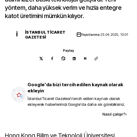
yöntem, daha yüksek verim ve hızla entegre
katot üretimini mümkün kılıyor.
İSTANBUL TICARET
İ
Yayınlanma
25.04.2025, 10:01
GAZETESI
Paylaş
N
Google'da bizi tercih edilen kaynak olarak
ekleyin
İstanbul Ticaret Gazetesi
'i tercih edilen kaynak olarak
ekleyerek haberlerimizi Google'da daha sık görebilirsiniz.
Kaynak ekle
Nasıl çalışır?
›
Hong Kong Bilim ve Teknoloji Üniversitesi