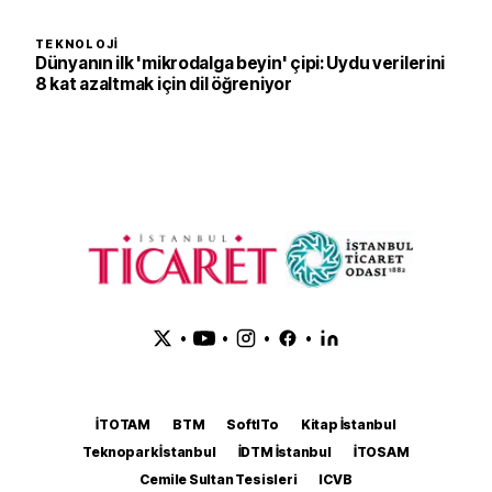
TEKNOLOJI
Dünyanın ilk 'mikrodalga beyin' çipi: Uydu verilerini
8 kat azaltmak için dil öğreniyor
•
•
•
•
İTOTAM
BTM
SoftITo
Kitap İstanbul
Teknopark İstanbul
İDTM İstanbul
İTOSAM
Cemile Sultan Tesisleri
ICVB