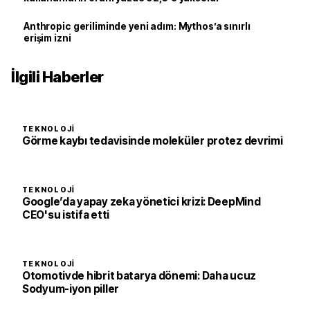
Anthropic geriliminde yeni adım: Mythos’a sınırlı
erişim izni
İlgili Haberler
TEKNOLOJI
Görme kaybı tedavisinde moleküler protez devrimi
TEKNOLOJI
Google’da yapay zeka yönetici krizi: DeepMind
CEO'su istifa etti
TEKNOLOJI
Otomotivde hibrit batarya dönemi: Daha ucuz
Sodyum-iyon piller