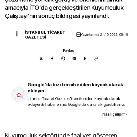
amacıyla İTO'da gerçekleştirilen Kuyumculuk
Çalıştayı'nın sonuç bildirgesi yayınlandı.
İSTANBUL TICARET
İ
Yayınlanma
21.10.2022, 09:18
GAZETESI
Paylaş
N
Google'da bizi tercih edilen kaynak olarak
ekleyin
İstanbul Ticaret Gazetesi
'i tercih edilen kaynak olarak
ekleyerek haberlerimizi Google'da daha sık görebilirsiniz.
Kaynak ekle
Nasıl çalışır?
›
Kuyumculuk sektöründe faaliyet gösteren