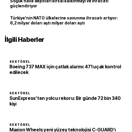
Soğuk hava depoları kırsal kalkınmayı ve ihracatı
güçlendiriyor
Türkiye'nin NATO ülkelerine savunma ihracatı artıyor:
6,2 milyar doları aştı milyar doları aştı
İlgili Haberler
SEKTÖREL
Boeing 737 MAX için çatlak alarmı: 471 uçak kontrol
edilecek
SEKTÖREL
SunExpress’ten yolcu rekoru: Bir günde 72 bin 340
kişi
SEKTÖREL
Maxion Wheels yeni yüzey teknolojisi C-GUARD’ı