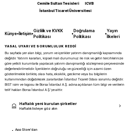
Cemile Sultan Tesisleri
ICVB
İstanbul Ticaret Üniversitesi
Gizlilik ve KVKK
Doğrulama
Yayın
Künye
•
İletişim
•
•
•
Politikası
Politikası
İlkeleri
YASAL UYARI VE SORUMLULUK REDDİ
Bu sayfada yer alan bilgi, yorum ve içerikler yatırım danışmanlığı kapsamında
değildir. Yatırım kararları, kişisel mali durumunuz ile risk ve getiri tercihlerinize
göre yetkili kurumlarla yapılacak yatırım danışmanlığı sözleşmesi çerçevesinde
değerlendirilmelidir. İçeriklerin doğruluğu ve güncelliği için azami özen
gösterilmekle birlikte, olası hata, eksiklik, gecikme veya bu bilgilerin
kullanımından doğabilecek zararlardan İstanbul Ticaret Odası sorumlu değildir.
BIST isim ve logosu ile Borsa İstanbul A.Ş. adına açıklanan tüm bilgi ve verilerin
telif hakları Borsa İstanbul A.Ş.’ye aittir.
Haftalık yeni kurulan şirketler
Haftalık listeye göz atın
App Store'dan