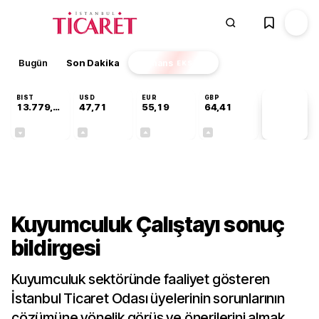
Bugün
Son Dakika
Finans
EKSTRA
BIST
USD
EUR
GBP
13.779,39
47,71
55,19
64,41
PİYASA
VERİLERİ
-0,14%
+0,18%
+0,32%
+0,38%
Sektörel
Kuyumculuk Çalıştayı sonuç
bildirgesi
Kuyumculuk sektöründe faaliyet gösteren
İstanbul Ticaret Odası üyelerinin sorunlarının
çözümüne yönelik görüş ve önerilerini almak