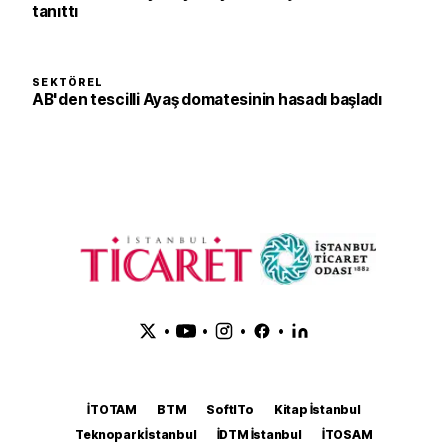
tanıttı
SEKTÖREL
AB'den tescilli Ayaş domatesinin hasadı başladı
•
•
•
•
İTOTAM
BTM
SoftITo
Kitap İstanbul
Teknopark İstanbul
İDTM İstanbul
İTOSAM