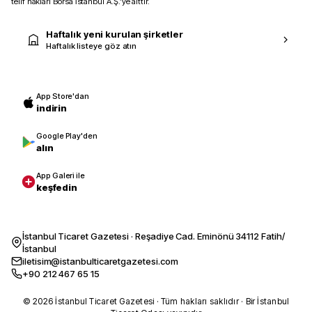
telif hakları Borsa İstanbul A.Ş.’ye aittir.
Haftalık yeni kurulan şirketler
Haftalık listeye göz atın
App Store'dan
indirin
Google Play'den
alın
App Galeri ile
keşfedin
İstanbul Ticaret Gazetesi · Reşadiye Cad. Eminönü 34112 Fatih/
İstanbul
iletisim@istanbulticaretgazetesi.com
+90 212 467 65 15
© 2026 İstanbul Ticaret Gazetesi · Tüm hakları saklıdır · Bir İstanbul