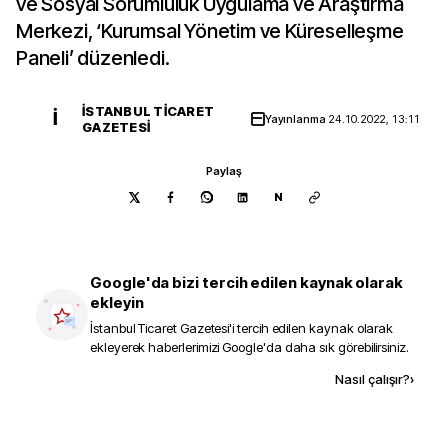
ve Sosyal Sorumluluk Uygulama ve Araştırma
Merkezi, ‘Kurumsal Yönetim ve Küreselleşme
Paneli’ düzenledi.
İSTANBUL TICARET
İ
Yayınlanma
24.10.2022, 13:11
GAZETESI
Paylaş
N
Google'da bizi tercih edilen kaynak olarak
ekleyin
İstanbul Ticaret Gazetesi
'i tercih edilen kaynak olarak
ekleyerek haberlerimizi Google'da daha sık görebilirsiniz.
Kaynak ekle
Nasıl çalışır?
›