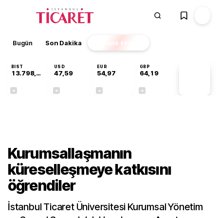
Bugün
Son Dakika
Finans
EKSTRA
BIST
USD
EUR
GBP
13.798,82
47,59
54,97
64,19
PİYASA
VERİLERİ
+0,70%
+0,05%
-0,08%
+0,15%
Gündem
Kurumsallaşmanın
küreselleşmeye katkısını
öğrendiler
İstanbul Ticaret Üniversitesi Kurumsal Yönetim