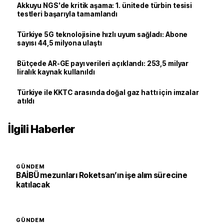
Akkuyu NGS'de kritik aşama: 1. ünitede türbin tesisi
testleri başarıyla tamamlandı
Türkiye 5G teknolojisine hızlı uyum sağladı: Abone
sayısı 44,5 milyona ulaştı
Bütçede AR-GE payı verileri açıklandı: 253,5 milyar
liralık kaynak kullanıldı
Türkiye ile KKTC arasında doğal gaz hattı için imzalar
atıldı
İlgili Haberler
GÜNDEM
BAİBÜ mezunları Roketsan’ın işe alım sürecine
katılacak
GÜNDEM