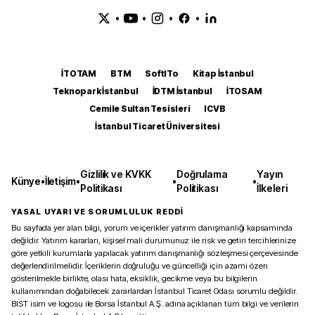
•
•
•
•
İTOTAM
BTM
SoftITo
Kitap İstanbul
Teknopark İstanbul
İDTM İstanbul
İTOSAM
Cemile Sultan Tesisleri
ICVB
İstanbul Ticaret Üniversitesi
Gizlilik ve KVKK
Doğrulama
Yayın
Künye
•
İletişim
•
•
•
Politikası
Politikası
İlkeleri
YASAL UYARI VE SORUMLULUK REDDİ
Bu sayfada yer alan bilgi, yorum ve içerikler yatırım danışmanlığı kapsamında
değildir. Yatırım kararları, kişisel mali durumunuz ile risk ve getiri tercihlerinize
göre yetkili kurumlarla yapılacak yatırım danışmanlığı sözleşmesi çerçevesinde
değerlendirilmelidir. İçeriklerin doğruluğu ve güncelliği için azami özen
gösterilmekle birlikte, olası hata, eksiklik, gecikme veya bu bilgilerin
kullanımından doğabilecek zararlardan İstanbul Ticaret Odası sorumlu değildir.
BIST isim ve logosu ile Borsa İstanbul A.Ş. adına açıklanan tüm bilgi ve verilerin