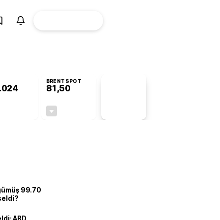
ÜYE
CANLI BORSA
Girişi
BRENTSPOT
.024
81,50
PİYASA
VERİLERİ
+0,88%
-1,55%
+0,00
-1,28
 gümüş 99.70
seldi?
eldi: ABD