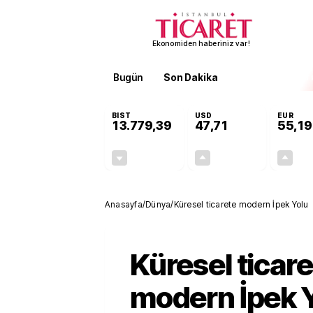
Ekonomiden haberiniz var!
Bugün
Son Dakika
Finans
EKST
BIST
USD
EUR
13.779,39
47,71
55,19
-0,14%
+0,18%
-19,42
0,09
Anasayfa
/
Dünya
/
Küresel ticarete modern İpek Yolu
Küresel ticar
modern İpek 