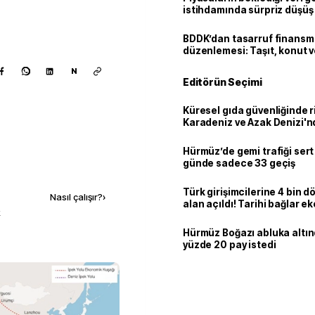
istihdamında sürpriz düşüş
BDDK’dan tasarruf finans
düzenlemesi: Taşıt, konut v
limitler değişti
N
Editörün Seçimi
Küresel gıda güvenliğinde r
Karadeniz ve Azak Denizi'nd
trafiği sekteye uğradı
Hürmüz’de gemi trafiği sert
günde sadece 33 geçiş
Kaynak ekle
Türk girişimcilerine 4 bin 
Nasıl çalışır?
›
alan açıldı! Tarihi bağlar 
k
ortaklığa dönüşüyor
Hürmüz Boğazı abluka altı
yüzde 20 pay istedi