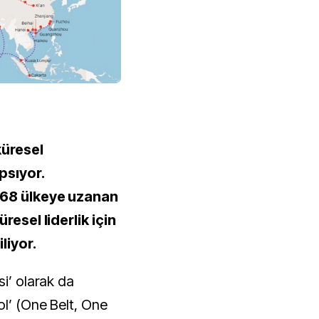
küresel
psıyor.
u 68 ülkeye uzanan
üresel liderlik için
liyor.
si’ olarak da
ol’ (One Belt, One