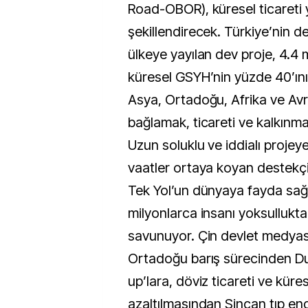
Road-OBOR), küresel ticareti
şekillendirecek. Türkiye’nin d
ülkeye yayılan dev proje, 4.4 m
küresel GSYH’nin yüzde 40’ını
Asya, Ortadoğu, Afrika ve Avru
bağlamak, ticareti ve kalkınm
Uzun soluklu ve iddialı projeye
vaatler ortaya koyan destekçil
Tek Yol’un dünyaya fayda sağ
milyonlarca insanı yoksullukt
savunuyor. Çin devlet medyas
Ortadoğu barış sürecinden Du
up’lara, döviz ticareti ve küre
azaltılmasından Sincan tıp end