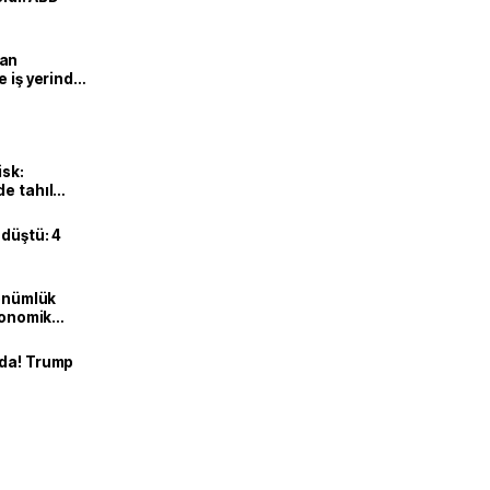
man
e iş yerinde
isk:
e tahıl
 düştü: 4
dönümlük
ekonomik
nda! Trump