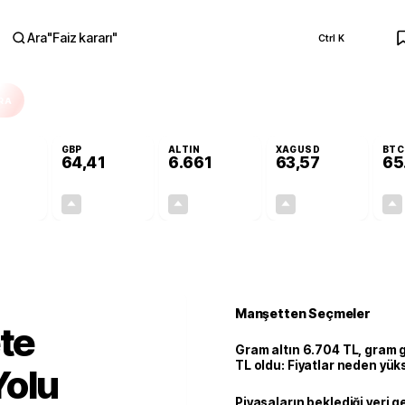
Ara
"
Faiz kararı
"
Ctrl K
RA
GBP
ALTIN
XAGUSD
BTC
64,41
6.661
63,57
65
+0,32%
+0,38%
+2,59%
+3,37%
0,18
0,24
167,96
2,07
Manşetten Seçmeler
ete
Gram altın 6.704 TL, gram
TL oldu: Fiyatlar neden yük
Yolu
Piyasaların beklediği veri g