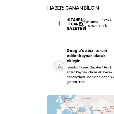
HABER: CANAN BİLGİN
İSTANBUL
Paylaş
Yayınlanma
İ
TICARET
21.10.2022, 10:10
GAZETESI
Google'da bizi tercih
edilen kaynak olarak
ekleyin
İstanbul Ticaret Gazetesi
'i tercih
edilen kaynak olarak ekleyerek
haberlerimizi Google'da daha sı
görebilirsiniz.