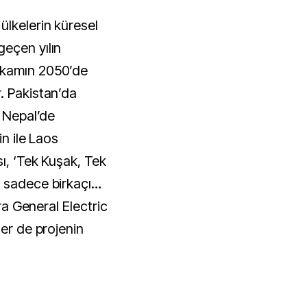
lkelerin küresel
eçen yılın
akamın 2050’de
. Pakistan’da
, Nepal’de
in ile Laos
ı, ‘Tek Kuşak, Tek
n sadece birkaçı…
ıra General Electric
ler de projenin