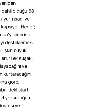
 yeniden
e dahil olduğu 68
ilyar insanı ve
 kapsıyor. Hedef;
pa’yı birbirine
ayı desteklemek.
 ilişkin büyük
eri, ‘Tek Kuşak,
layacağını ve
an kurtaracağını
ına göre,
bai’deki start-
sel yoksulluğun
üstrisi ve