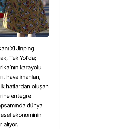
kanı Xi Jinping
ak, Tek Yol’da;
ika’nın karayolu,
rı, havalimanları,
tik hatlardan oluşan
birine entegre
kapsamında dünya
resel ekonominin
r alıyor.