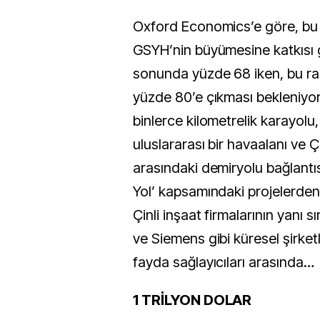
Oxford Economics’e göre, bu ü
GSYH’nin büyümesine katkısı g
sonunda yüzde 68 iken, bu r
yüzde 80’e çıkması bekleniyor
binlerce kilometrelik karayolu
uluslararası bir havaalanı ve Ç
arasındaki demiryolu bağlantıs
Yol’ kapsamındaki projelerde
Çinli inşaat firmalarının yanı s
ve Siemens gibi küresel şirket
fayda sağlayıcıları arasında…
1 TRİLYON DOLAR