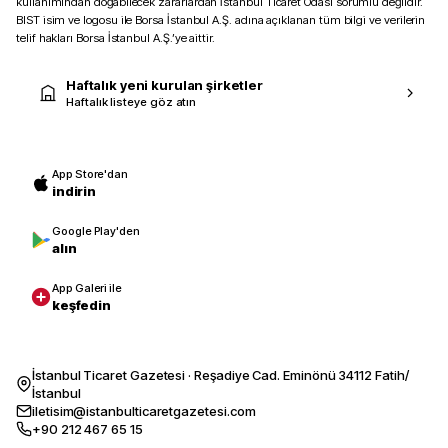
kullanımından doğabilecek zararlardan İstanbul Ticaret Odası sorumlu değildir.
BIST isim ve logosu ile Borsa İstanbul A.Ş. adına açıklanan tüm bilgi ve verilerin
telif hakları Borsa İstanbul A.Ş.’ye aittir.
Haftalık yeni kurulan şirketler
Haftalık listeye göz atın
App Store'dan
indirin
Google Play'den
alın
App Galeri ile
keşfedin
İstanbul Ticaret Gazetesi · Reşadiye Cad. Eminönü 34112 Fatih/
İstanbul
iletisim@istanbulticaretgazetesi.com
+90 212 467 65 15