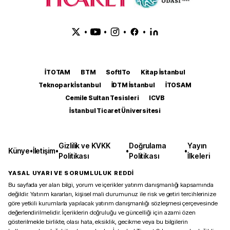
•
•
•
•
İTOTAM
BTM
SoftITo
Kitap İstanbul
Teknopark İstanbul
İDTM İstanbul
İTOSAM
Cemile Sultan Tesisleri
ICVB
İstanbul Ticaret Üniversitesi
Gizlilik ve KVKK
Doğrulama
Yayın
Künye
•
İletişim
•
•
•
Politikası
Politikası
İlkeleri
YASAL UYARI VE SORUMLULUK REDDİ
Bu sayfada yer alan bilgi, yorum ve içerikler yatırım danışmanlığı kapsamında
değildir. Yatırım kararları, kişisel mali durumunuz ile risk ve getiri tercihlerinize
göre yetkili kurumlarla yapılacak yatırım danışmanlığı sözleşmesi çerçevesinde
değerlendirilmelidir. İçeriklerin doğruluğu ve güncelliği için azami özen
gösterilmekle birlikte, olası hata, eksiklik, gecikme veya bu bilgilerin