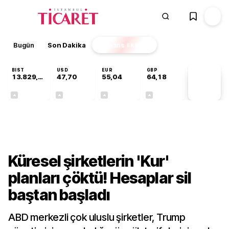
Bugün
Son Dakika
Finans
EKSTRA
BIST
USD
EUR
GBP
13.829,08
47,70
55,04
64,18
PİYASA
VERİLERİ
+0,22%
+0,17%
+0,05%
+0,01%
Finans
Küresel şirketlerin 'Kur'
planları çöktü! Hesaplar sil
baştan başladı
ABD merkezli çok uluslu şirketler, Trump