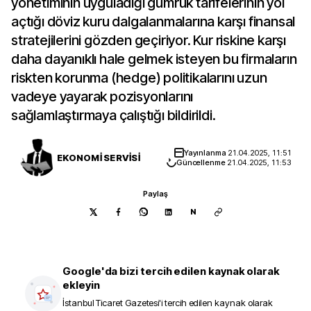
yönetiminin uyguladığı gümrük tarifelerinin yol
açtığı döviz kuru dalgalanmalarına karşı finansal
stratejilerini gözden geçiriyor. Kur riskine karşı
daha dayanıklı hale gelmek isteyen bu firmaların
riskten korunma (hedge) politikalarını uzun
vadeye yayarak pozisyonlarını
sağlamlaştırmaya çalıştığı bildirildi.
Yayınlanma
21.04.2025, 11:51
EKONOMİ SERVİSİ
Güncellenme
21.04.2025, 11:53
Paylaş
N
Google'da bizi tercih edilen kaynak olarak
ekleyin
İstanbul Ticaret Gazetesi
'i tercih edilen kaynak olarak