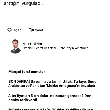
arttığını vurguladı.
Beğen
Kaydet
METE DİRİCE
İstanbul Ticaret Gazetesi – Genel Yayın Yönetmeni
Manşetten Seçmeler
SON DAKİKA | Savunmada tarihi ittifak: Türkiye, Suudi
Arabistan ve Pakistan 'Mekke Anlaşması'nı imzaladı
Altın fiyatları 5 bin doları ne zaman görecek? Dev
banka tarih verdi
100 yıl sonra tarihi dönüş: Türkiye Kerkük’te ilk kez