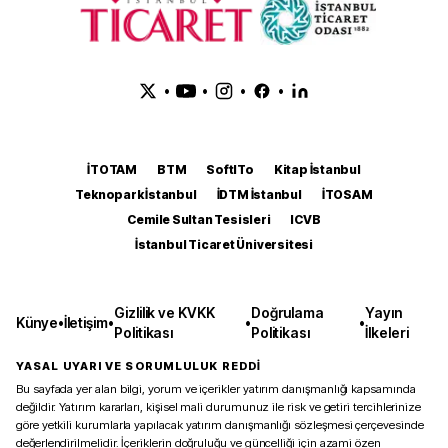
•
•
•
•
İTOTAM
BTM
SoftITo
Kitap İstanbul
Teknopark İstanbul
İDTM İstanbul
İTOSAM
Cemile Sultan Tesisleri
ICVB
İstanbul Ticaret Üniversitesi
Gizlilik ve KVKK
Doğrulama
Yayın
Künye
•
İletişim
•
•
•
Politikası
Politikası
İlkeleri
YASAL UYARI VE SORUMLULUK REDDİ
Bu sayfada yer alan bilgi, yorum ve içerikler yatırım danışmanlığı kapsamında
değildir. Yatırım kararları, kişisel mali durumunuz ile risk ve getiri tercihlerinize
göre yetkili kurumlarla yapılacak yatırım danışmanlığı sözleşmesi çerçevesinde
değerlendirilmelidir. İçeriklerin doğruluğu ve güncelliği için azami özen