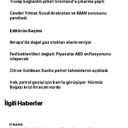
Trump bağlantılı şirket Grönland'a çıkarma yaptı
Cevdet Yılmaz Suudi Arabistan ve KAAN sorusunu
yanıtladı
Editörün Seçimi
Avrupa'da doğal gaz stokları alarm veriyor
Fed beklentileri değişti: Piyasalar ABD enflasyonunu
izleyecek
Citi ve Goldman Sachs petrol tahminlerini açıkladı
Irak, petrol geçişi için İran’la görüşüyor: Hürmüz
Boğazı krizi ihracatı vurdu
İlgili Haberler
FINANS