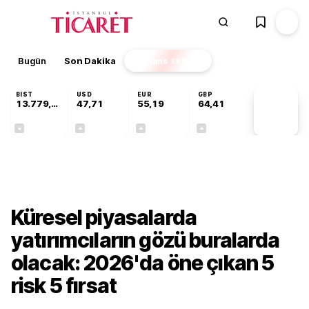
Bugün
Son Dakika
Finans
EKSTRA
BIST
USD
EUR
GBP
13.779,39
47,71
55,19
64,41
PİYASA
VERİLERİ
-0,14%
+0,18%
+0,32%
+0,38%
Finans
Küresel piyasalarda
yatırımcıların gözü buralarda
olacak: 2026'da öne çıkan 5
risk 5 fırsat