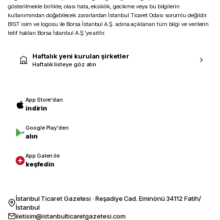
gösterilmekle birlikte, olası hata, eksiklik, gecikme veya bu bilgilerin
kullanımından doğabilecek zararlardan İstanbul Ticaret Odası sorumlu değildir.
BIST isim ve logosu ile Borsa İstanbul A.Ş. adına açıklanan tüm bilgi ve verilerin
telif hakları Borsa İstanbul A.Ş.’ye aittir.
Haftalık yeni kurulan şirketler
Haftalık listeye göz atın
App Store'dan
indirin
Google Play'den
alın
App Galeri ile
keşfedin
İstanbul Ticaret Gazetesi · Reşadiye Cad. Eminönü 34112 Fatih/
İstanbul
iletisim@istanbulticaretgazetesi.com