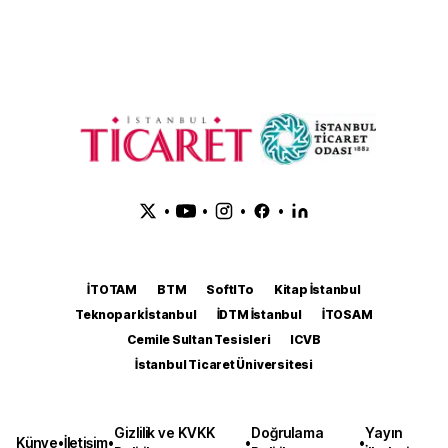
•
•
•
•
İTOTAM
BTM
SoftITo
Kitap İstanbul
Teknopark İstanbul
İDTM İstanbul
İTOSAM
Cemile Sultan Tesisleri
ICVB
İstanbul Ticaret Üniversitesi
Gizlilik ve KVKK
Doğrulama
Yayın
Künye
•
İletişim
•
•
•