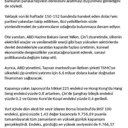
bankanın parasal teşvikin derecesini azaltmayı düşünmesi gerektiğini
de söyledi.
Yaklaşık son iki haftadır 150-152 bandında hareket eden dolar/yen
paritesi yakından takip edilirken, BoJ yetkililerinin sözle
yönlendirmeleri de yatırımcıların odağında bulunmaya devam ediyor.
Öte yandan, ABD Hazine Bakanı Janet Yellen, Çin'i ziyaretinde, ülkenin
elektrikli araçlar ve yenilenebilir enerji gibi bazı yükselen sektörlerde
devlet destekleriyle yaratılan kapasite fazlası üretimin, küresel
ekonomide dengesizlikler yaratacağına işaret ederek, sanayi
politikasında değişim talep etti.
Ayrıca, ABD yönetimi, Tayvan merkezli yarı iletken şirketi TSMC'ye
ülkedeki çip üretimi yatırımı için 6,6 milyar dolara kadar doğrudan
finansman sağlayacak.
Kapanışa yakın Japonya'da Nikkei 225 endeksi ve Hong Kong'da Hang
Seng endeksi yüzde 0,8 artarken, Çin'de Şanghay bileşik endeksi
yüzde 0,2 ve Güney Kore'de Kospi endeksi yüzde 0,4 geriledi.
Yurt içinde dün alıcılı bir seyir izleyen Borsa İstanbul'da BIST 100
endeksi, günü yüzde 1,43 değer kazancıyla 9.756,69 puanla
tamamlayarak tüm zamanların en yüksek günlük kapanışını
gerçekleştirdi. Endeks, gördüğü en yüksek seviyesini de 9.766,57