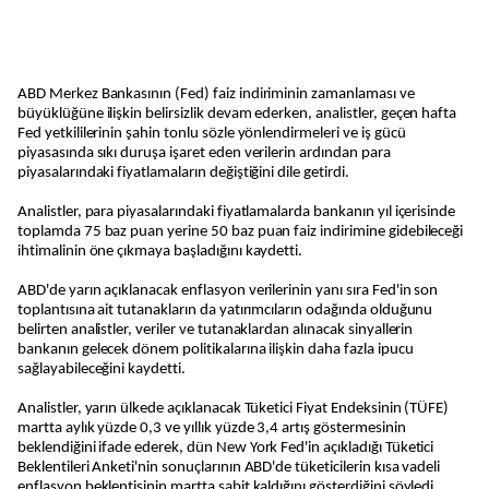
ABD Merkez Bankasının (Fed) faiz indiriminin zamanlaması ve
büyüklüğüne ilişkin belirsizlik devam ederken, analistler, geçen hafta
Fed yetkililerinin şahin tonlu sözle yönlendirmeleri ve iş gücü
piyasasında sıkı duruşa işaret eden verilerin ardından para
piyasalarındaki fiyatlamaların değiştiğini dile getirdi.
Analistler, para piyasalarındaki fiyatlamalarda bankanın yıl içerisinde
toplamda 75 baz puan yerine 50 baz puan faiz indirimine gidebileceği
ihtimalinin öne çıkmaya başladığını kaydetti.
ABD'de yarın açıklanacak enflasyon verilerinin yanı sıra Fed'in son
toplantısına ait tutanakların da yatırımcıların odağında olduğunu
belirten analistler, veriler ve tutanaklardan alınacak sinyallerin
bankanın gelecek dönem politikalarına ilişkin daha fazla ipucu
sağlayabileceğini kaydetti.
Analistler, yarın ülkede açıklanacak Tüketici Fiyat Endeksinin (TÜFE)
martta aylık yüzde 0,3 ve yıllık yüzde 3,4 artış göstermesinin
beklendiğini ifade ederek, dün New York Fed'in açıkladığı Tüketici
Beklentileri Anketi'nin sonuçlarının ABD'de tüketicilerin kısa vadeli
enflasyon beklentisinin martta sabit kaldığını gösterdiğini söyledi.