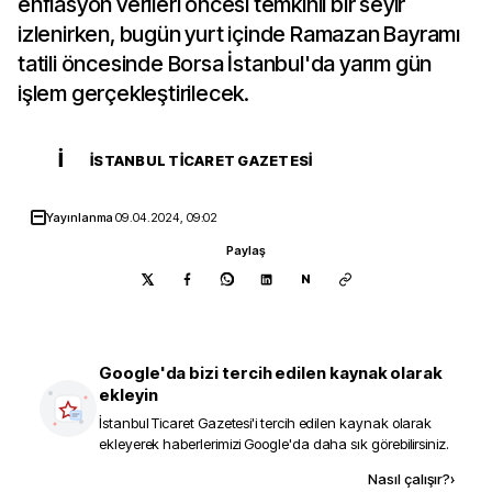
enflasyon verileri öncesi temkinli bir seyir
izlenirken, bugün yurt içinde Ramazan Bayramı
tatili öncesinde Borsa İstanbul'da yarım gün
işlem gerçekleştirilecek.
İ
İSTANBUL TICARET GAZETESI
Yayınlanma
09.04.2024, 09:02
Paylaş
N
Google'da bizi tercih edilen kaynak olarak
ekleyin
İstanbul Ticaret Gazetesi
'i tercih edilen kaynak olarak
ekleyerek haberlerimizi Google'da daha sık görebilirsiniz.
Kaynak ekle
Nasıl çalışır?
›