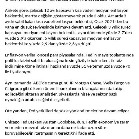
Ankete göre, gelecek 12 ayı kapsayan kısa vadeli medyan enflasyon
beklentisi, martta değişim göstermeyerek yüzde 3 oldu. Art arda 3
aydır sabit kalan kısa vadeli enflasyon beklentisi, Ocak 2021'den bu
yana en düşük seviyesinde kalmaya devam etti. Gelecek 3 yıllık süreci
kapsayan medyan enflasyon beklentisi, aynı dönemde yüzde 2,7'den
yüzde 2,9'a çıkarken, 5 yıllık süreci kapsayan medyan enflasyon
beklentisi ise yüzde 2,9'dan yüzde 2,6'ya düştü.
Enflasyon verileri öncesi para piyasalarında, Fed'in mayıs toplantısında
politika faizini sabit bırakacağına kesin gözüyle bakılırken, ilk faiz
indirimine gitme ihtimali haziranda yüzde 51 ve temmuzda yüzde 70
ile fiyatlanıyor.
Aynı zamanda, ABD'de cuma günü JP Morgan Chase, Wells Fargo ve
Citigroup gibi ülkenin önemli bankalarının bilançolarının da takip
edileceğini aktaran analistler, piyasalarda hisse ve sektör bazlı
oynaklığın artabileceğini dile getirdi.
Öte yandan, Fed yetkilileri de sözle yönlendirmelerine devam ediyor.
Chicago Fed Başkanı Austan Goolsbee, dün, Fed'in ekonomiye zarar
vermeden mevcut faiz oranını daha ne kadar uzun süre
koruyabileceğini tartmasının gerektiğini ifade etti.