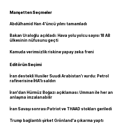
Manşetten Seçmeler
Abdülhamid Han 4'üncü yılını tamamladı
Bakan Uraloğlu açıkladı: Hava yolu yolcu sayısı 18 AB
ülkesinin nüfusunu geçti
Kamuda verimsizlik riskine yapay zeka freni
Editörün Seçimi
İran destekli Husiler Suudi Arabistan'ı vurdu: Petrol
rafinerisine İHA'lı saldırı
İran'dan Hürmüz Boğazı açıklaması: Umman ile her an
anlaşma imzalanabilir
İran Savaşı sonrası Patriot ve THAAD stokları geriledi
Trump bağlantılı şirket Grönland'a çıkarma yaptı