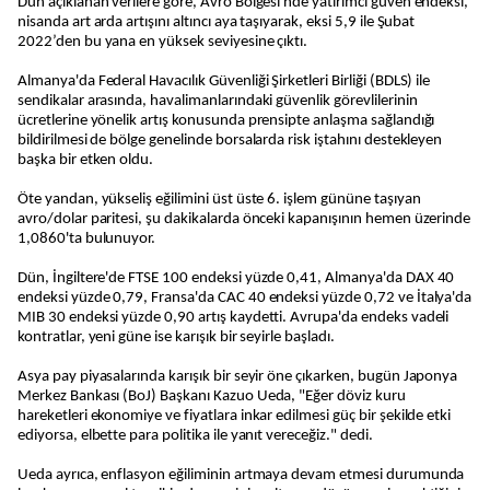
Dün açıklanan verilere göre, Avro Bölgesi'nde yatırımcı güven endeksi,
nisanda art arda artışını altıncı aya taşıyarak, eksi 5,9 ile Şubat
2022’den bu yana en yüksek seviyesine çıktı.
Almanya'da Federal Havacılık Güvenliği Şirketleri Birliği (BDLS) ile
sendikalar arasında, havalimanlarındaki güvenlik görevlilerinin
ücretlerine yönelik artış konusunda prensipte anlaşma sağlandığı
bildirilmesi de bölge genelinde borsalarda risk iştahını destekleyen
başka bir etken oldu.
Öte yandan, yükseliş eğilimini üst üste 6. işlem gününe taşıyan
avro/dolar paritesi, şu dakikalarda önceki kapanışının hemen üzerinde
1,0860'ta bulunuyor.
Dün, İngiltere'de FTSE 100 endeksi yüzde 0,41, Almanya'da DAX 40
endeksi yüzde 0,79, Fransa'da CAC 40 endeksi yüzde 0,72 ve İtalya'da
MIB 30 endeksi yüzde 0,90 artış kaydetti. Avrupa'da endeks vadeli
kontratlar, yeni güne ise karışık bir seyirle başladı.
Asya pay piyasalarında karışık bir seyir öne çıkarken, bugün Japonya
Merkez Bankası (BoJ) Başkanı Kazuo Ueda, "Eğer döviz kuru
hareketleri ekonomiye ve fiyatlara inkar edilmesi güç bir şekilde etki
ediyorsa, elbette para politika ile yanıt vereceğiz." dedi.
Ueda ayrıca, enflasyon eğiliminin artmaya devam etmesi durumunda