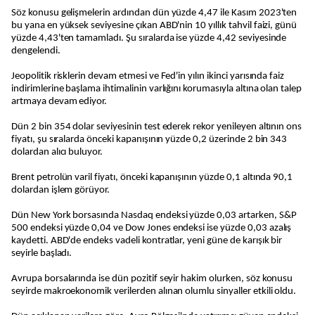
Söz konusu gelişmelerin ardından dün yüzde 4,47 ile Kasım 2023'ten
bu yana en yüksek seviyesine çıkan ABD'nin 10 yıllık tahvil faizi, günü
yüzde 4,43'ten tamamladı. Şu sıralarda ise yüzde 4,42 seviyesinde
dengelendi.
Jeopolitik risklerin devam etmesi ve Fed'in yılın ikinci yarısında faiz
indirimlerine başlama ihtimalinin varlığını korumasıyla altına olan talep
artmaya devam ediyor.
Dün 2 bin 354 dolar seviyesinin test ederek rekor yenileyen altının ons
fiyatı, şu sıralarda önceki kapanışının yüzde 0,2 üzerinde 2 bin 343
dolardan alıcı buluyor.
Brent petrolün varil fiyatı, önceki kapanışının yüzde 0,1 altında 90,1
dolardan işlem görüyor.
Dün New York borsasında Nasdaq endeksi yüzde 0,03 artarken, S&P
500 endeksi yüzde 0,04 ve Dow Jones endeksi ise yüzde 0,03 azalış
kaydetti. ABD'de endeks vadeli kontratlar, yeni güne de karışık bir
seyirle başladı.
Avrupa borsalarında ise dün pozitif seyir hakim olurken, söz konusu
seyirde makroekonomik verilerden alınan olumlu sinyaller etkili oldu.