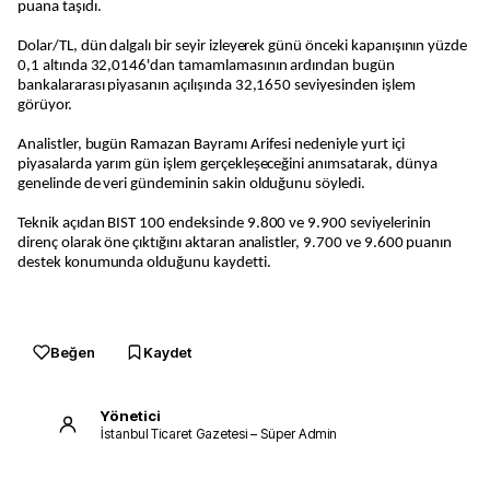
puana taşıdı.
Dolar/TL, dün dalgalı bir seyir izleyerek günü önceki kapanışının yüzde
0,1 altında 32,0146'dan tamamlamasının ardından bugün
bankalararası piyasanın açılışında 32,1650 seviyesinden işlem
görüyor.
Analistler, bugün Ramazan Bayramı Arifesi nedeniyle yurt içi
piyasalarda yarım gün işlem gerçekleşeceğini anımsatarak, dünya
genelinde de veri gündeminin sakin olduğunu söyledi.
Teknik açıdan BIST 100 endeksinde 9.800 ve 9.900 seviyelerinin
direnç olarak öne çıktığını aktaran analistler, 9.700 ve 9.600 puanın
destek konumunda olduğunu kaydetti.
Beğen
Kaydet
Yönetici
İstanbul Ticaret Gazetesi – Süper Admin