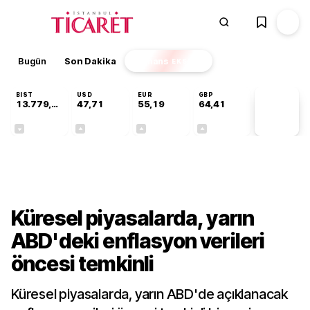
Bugün
Son Dakika
Finans
EKSTRA
BIST
USD
EUR
GBP
13.779,39
47,71
55,19
64,41
PİYASA
VERİLERİ
-0,14%
+0,18%
+0,32%
+0,38%
Dünya
Küresel piyasalarda, yarın
ABD'deki enflasyon verileri
öncesi temkinli
Küresel piyasalarda, yarın ABD'de açıklanacak