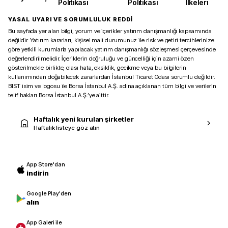
Politikası
Politikası
İlkeleri
YASAL UYARI VE SORUMLULUK REDDİ
Bu sayfada yer alan bilgi, yorum ve içerikler yatırım danışmanlığı kapsamında
değildir. Yatırım kararları, kişisel mali durumunuz ile risk ve getiri tercihlerinize
göre yetkili kurumlarla yapılacak yatırım danışmanlığı sözleşmesi çerçevesinde
değerlendirilmelidir. İçeriklerin doğruluğu ve güncelliği için azami özen
gösterilmekle birlikte, olası hata, eksiklik, gecikme veya bu bilgilerin
kullanımından doğabilecek zararlardan İstanbul Ticaret Odası sorumlu değildir.
BIST isim ve logosu ile Borsa İstanbul A.Ş. adına açıklanan tüm bilgi ve verilerin
telif hakları Borsa İstanbul A.Ş.’ye aittir.
Haftalık yeni kurulan şirketler
Haftalık listeye göz atın
App Store'dan
indirin
Google Play'den
alın
App Galeri ile