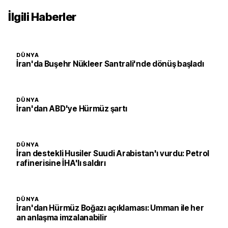
İlgili Haberler
DÜNYA
İran'da Buşehr Nükleer Santrali'nde dönüş başladı
DÜNYA
İran'dan ABD'ye Hürmüz şartı
DÜNYA
İran destekli Husiler Suudi Arabistan'ı vurdu: Petrol
rafinerisine İHA'lı saldırı
DÜNYA
İran'dan Hürmüz Boğazı açıklaması: Umman ile her
an anlaşma imzalanabilir