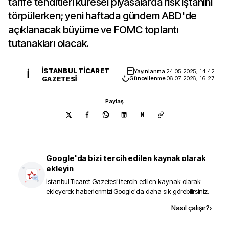
tarife tehditleri küresel piyasalarda risk iştahını
törpülerken; yeni haftada gündem ABD'de
açıklanacak büyüme ve FOMC toplantı
tutanakları olacak.
İSTANBUL TICARET
Yayınlanma
24.05.2025, 14:42
İ
GAZETESI
Güncellenme
06.07.2026, 16:27
Paylaş
N
Google'da bizi tercih edilen kaynak olarak
ekleyin
İstanbul Ticaret Gazetesi
'i tercih edilen kaynak olarak
ekleyerek haberlerimizi Google'da daha sık görebilirsiniz.
Kaynak ekle
Nasıl çalışır?
›