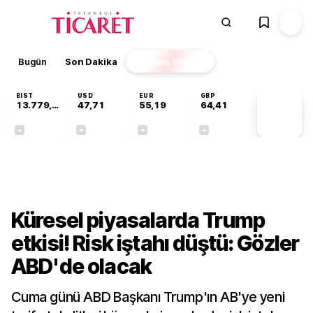
Bugün
Son Dakika
Finans
EKSTRA
BIST
USD
EUR
GBP
13.779,39
47,71
55,19
64,41
PİYASA
VERİLERİ
-0,14%
+0,18%
+0,32%
+0,38%
Finans
Küresel piyasalarda Trump
etkisi! Risk iştahı düştü: Gözler
ABD'de olacak
Cuma günü ABD Başkanı Trump'ın AB'ye yeni