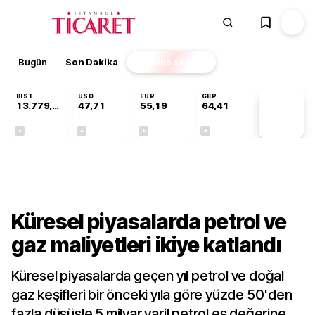
Bugün
Son Dakika
Finans
EKSTRA
BIST
USD
EUR
GBP
13.779,39
47,71
55,19
64,41
PİYASA
VERİLERİ
-0,14%
+0,18%
+0,32%
+0,38%
Dünya
Küresel piyasalarda petrol ve
gaz maliyetleri ikiye katlandı
Küresel piyasalarda geçen yıl petrol ve doğal
gaz keşifleri bir önceki yıla göre yüzde 50'den
fazla düşüşle 5 milyar varil petrol eş değerine