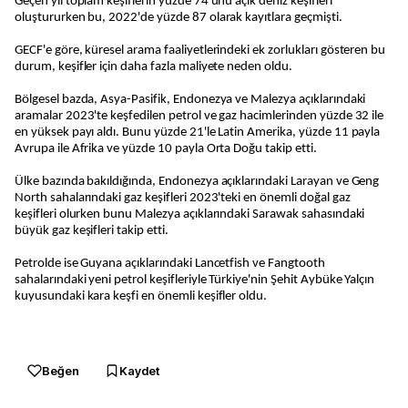
Geçen yıl toplam keşiflerin yüzde 74'ünü açık deniz keşifleri
oluştururken bu, 2022'de yüzde 87 olarak kayıtlara geçmişti.
GECF'e göre, küresel arama faaliyetlerindeki ek zorlukları gösteren bu
durum, keşifler için daha fazla maliyete neden oldu.
Bölgesel bazda, Asya-Pasifik, Endonezya ve Malezya açıklarındaki
aramalar 2023'te keşfedilen petrol ve gaz hacimlerinden yüzde 32 ile
en yüksek payı aldı. Bunu yüzde 21'le Latin Amerika, yüzde 11 payla
Avrupa ile Afrika ve yüzde 10 payla Orta Doğu takip etti.
Ülke bazında bakıldığında, Endonezya açıklarındaki Larayan ve Geng
North sahalarındaki gaz keşifleri 2023'teki en önemli doğal gaz
keşifleri olurken bunu Malezya açıklarındaki Sarawak sahasındaki
büyük gaz keşifleri takip etti.
Petrolde ise Guyana açıklarındaki Lancetfish ve Fangtooth
sahalarındaki yeni petrol keşifleriyle Türkiye'nin Şehit Aybüke Yalçın
kuyusundaki kara keşfi en önemli keşifler oldu.
Beğen
Kaydet