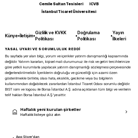
Cemile Sultan Tesisleri
ICVB
İstanbul Ticaret Üniversitesi
Gizlilik ve KVKK
Doğrulama
Yayın
Künye
•
İletişim
•
•
•
Politikası
Politikası
İlkeleri
YASAL UYARI VE SORUMLULUK REDDİ
Bu sayfada yer alan bilgi, yorum ve içerikler yatırım danışmanlığı kapsamında
değildir. Yatırım kararları, kişisel mali durumunuz ile risk ve getiri tercihlerinize
göre yetkili kurumlarla yapılacak yatırım danışmanlığı sözleşmesi çerçevesinde
değerlendirilmelidir. İçeriklerin doğruluğu ve güncelliği için azami özen
gösterilmekle birlikte, olası hata, eksiklik, gecikme veya bu bilgilerin
kullanımından doğabilecek zararlardan İstanbul Ticaret Odası sorumlu değildir.
BIST isim ve logosu ile Borsa İstanbul A.Ş. adına açıklanan tüm bilgi ve verilerin
telif hakları Borsa İstanbul A.Ş.’ye aittir.
Haftalık yeni kurulan şirketler
Haftalık listeye göz atın
App Store'dan