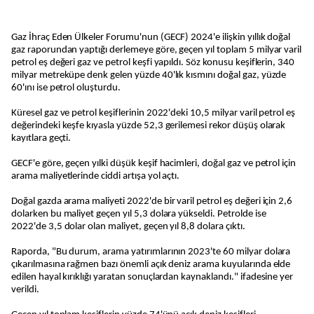
Gaz İhraç Eden Ülkeler Forumu'nun (GECF) 2024'e ilişkin yıllık doğal
gaz raporundan yaptığı derlemeye göre, geçen yıl toplam 5 milyar varil
petrol eş değeri gaz ve petrol keşfi yapıldı. Söz konusu keşiflerin, 340
milyar metreküpe denk gelen yüzde 40'lık kısmını doğal gaz, yüzde
60'ını ise petrol oluşturdu.
Küresel gaz ve petrol keşiflerinin 2022'deki 10,5 milyar varil petrol eş
değerindeki keşfe kıyasla yüzde 52,3 gerilemesi rekor düşüş olarak
kayıtlara geçti.
GECF'e göre, geçen yılki düşük keşif hacimleri, doğal gaz ve petrol için
arama maliyetlerinde ciddi artışa yol açtı.
Doğal gazda arama maliyeti 2022'de bir varil petrol eş değeri için 2,6
dolarken bu maliyet geçen yıl 5,3 dolara yükseldi. Petrolde ise
2022'de 3,5 dolar olan maliyet, geçen yıl 8,8 dolara çıktı.
Raporda, "Bu durum, arama yatırımlarının 2023'te 60 milyar dolara
çıkarılmasına rağmen bazı önemli açık deniz arama kuyularında elde
edilen hayal kırıklığı yaratan sonuçlardan kaynaklandı." ifadesine yer
verildi.