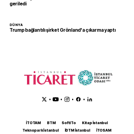
geriledi
DÜNYA
Trump bağlantılı şirket Grönland'a çıkarma yaptı
•
•
•
•
İTOTAM
BTM
SoftITo
Kitap İstanbul
Teknopark İstanbul
İDTM İstanbul
İTOSAM