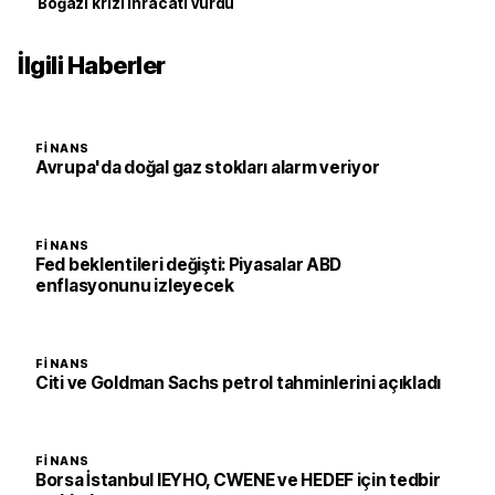
Boğazı krizi ihracatı vurdu
İlgili Haberler
FINANS
Avrupa'da doğal gaz stokları alarm veriyor
FINANS
Fed beklentileri değişti: Piyasalar ABD
enflasyonunu izleyecek
FINANS
Citi ve Goldman Sachs petrol tahminlerini açıkladı
FINANS
Borsa İstanbul IEYHO, CWENE ve HEDEF için tedbir