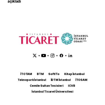
açıkladı
•
•
•
•
İTOTAM
BTM
SoftITo
Kitap İstanbul
Teknopark İstanbul
İDTM İstanbul
İTOSAM
Cemile Sultan Tesisleri
ICVB
İstanbul Ticaret Üniversitesi