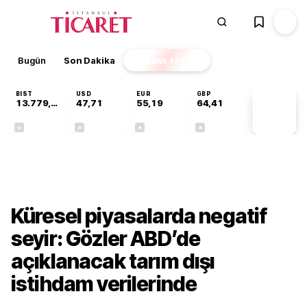
Bugün
Son Dakika
Finans
EKSTRA
BIST
USD
EUR
GBP
13.779,39
47,71
55,19
64,41
PİYASA
VERİLERİ
-0,14%
+0,18%
+0,32%
+0,38%
Finans
Küresel piyasalarda negatif
seyir: Gözler ABD’de
açıklanacak tarım dışı
istihdam verilerinde