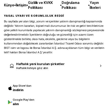
Gizlilik ve KVKK
Doğrulama
Yayın
Künye
•
İletişim
•
•
•
Politikası
Politikası
İlkeleri
YASAL UYARI VE SORUMLULUK REDDİ
Bu sayfada yer alan bilgi, yorum ve içerikler yatırım danışmanlığı kapsamında
değildir. Yatırım kararları, kişisel mali durumunuz ile risk ve getiri tercihlerinize
göre yetkili kurumlarla yapılacak yatırım danışmanlığı sözleşmesi çerçevesinde
değerlendirilmelidir. İçeriklerin doğruluğu ve güncelliği için azami özen
gösterilmekle birlikte, olası hata, eksiklik, gecikme veya bu bilgilerin
kullanımından doğabilecek zararlardan İstanbul Ticaret Odası sorumlu değildir.
BIST isim ve logosu ile Borsa İstanbul A.Ş. adına açıklanan tüm bilgi ve verilerin
telif hakları Borsa İstanbul A.Ş.’ye aittir.
Haftalık yeni kurulan şirketler
Haftalık listeye göz atın
App Store'dan
indirin
Google Play'den
alın