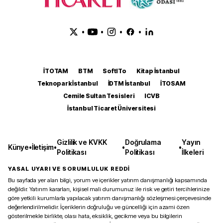
•
•
•
•
İTOTAM
BTM
SoftITo
Kitap İstanbul
Teknopark İstanbul
İDTM İstanbul
İTOSAM
Cemile Sultan Tesisleri
ICVB
İstanbul Ticaret Üniversitesi
Gizlilik ve KVKK
Doğrulama
Yayın
Künye
•
İletişim
•
•
•
Politikası
Politikası
İlkeleri
YASAL UYARI VE SORUMLULUK REDDİ
Bu sayfada yer alan bilgi, yorum ve içerikler yatırım danışmanlığı kapsamında
değildir. Yatırım kararları, kişisel mali durumunuz ile risk ve getiri tercihlerinize
göre yetkili kurumlarla yapılacak yatırım danışmanlığı sözleşmesi çerçevesinde
değerlendirilmelidir. İçeriklerin doğruluğu ve güncelliği için azami özen
gösterilmekle birlikte, olası hata, eksiklik, gecikme veya bu bilgilerin