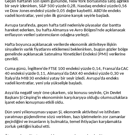
Geçen haftanın son işlem gününde, New York borsasında satış ağırlıklı
bir seyir izlenirken, S&P 500 yüzde 0,28, Nasdaq endeksi yüzde 0,56
ve Dow Jones endeksi yüzde 0,05 değer kaybetti. ABD'de endeks
vadeli kontratlar, yeni yılın ilk gününe karışık seyirle başladı.
Avrupa tarafında, geçen hafta tatil nedeniyle piyasalar dar bantta
hareket ederken, bu hafta Almanya ve Avro Bölgesi'nde açıklanacak
enflasyon verileri yatırımcıların odağına yerleşti.
Hafta boyunca açıklanacak verilerde ekonomik aktiviteye ilişkin
sinyallerin varlık fiyatlarını etkilemesi beklenirken, bugün gözler bölge
genelinde açıklanacak Satınalma Yöneticileri Endeksi (PMI) verilerine
çevrildi.
Cuma günü, İngiltere'de FTSE 100 endeksi yüzde 0,14, Fransa'da CAC
40 endeksi yüzde 0,11, Almanya'da DAX 40 endeksi yüzde 0,30 ve
İtalya'da MIB 30 endeksi yatay bir seyir izledi. Avrupa'da endeks
vadeli kontratlar, yeni yıla yükselişle başladı.
Asya'da negatif seyir öne çıkarken, söz konusu seyirde, Çin Devlet
Başkanı Şi Cinping'in ekonominin karşı karşıya olduğu olumsuzluklara
işaret eden konuşması etkili oldu.
Dün yeni yıl konuşması yapan Şi, ekonomik aktiviteyi ve istihdam
yaratmayı güçlendirme sözü verirken, bazı işletmelerin zor zamanlar
geçirdiğini ve insanların iş bulmakta, temel ihtiyaçları karşılamakta
zorluk çektiğini kabul etti.