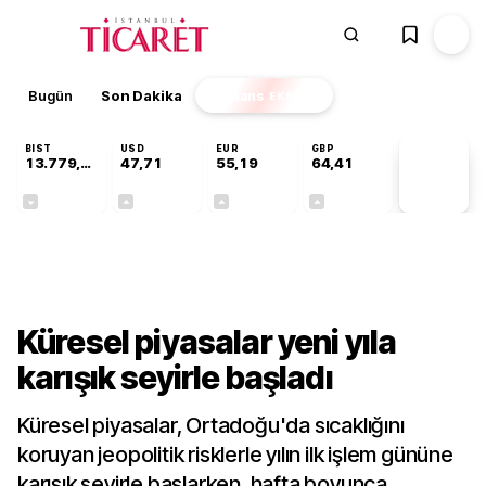
Bugün
Son Dakika
Finans
EKSTRA
BIST
USD
EUR
GBP
13.779,39
47,71
55,19
64,41
PİYASA
VERİLERİ
-0,14%
+0,18%
+0,32%
+0,38%
Dünya
Küresel piyasalar yeni yıla
karışık seyirle başladı
Küresel piyasalar, Ortadoğu'da sıcaklığını
koruyan jeopolitik risklerle yılın ilk işlem gününe
karışık seyirle başlarken, hafta boyunca