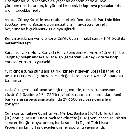
Öte yandan, dün Japonya'da yaşanan depremler de dünya
gündemine otururken, bugün tatil nedeniyle Japonya piyasalarında
işlem gerçekleşmedi.
Ayrıca, Güney Kore'de ana muhalefetteki Demokratik Parti'nin lideri
Lee Jae-myung, Busan'da bir inşaat alanını ziyareti sırasında
boynundan bıçaklanarak saldırıya uğradı.
Bugün açıklanan verilere göre, Çin'de Caixin imalat sanayi PMI 50,8 ile
beklentileri aştı.
Kapanışa yakın Hong Kong'da Hang Seng endeksi yüzde 1,5 ve Çin'de
Şanghay bileşik endeksi yüzde 0,2 gerilerken, Güney Kore'de Kospi
endeksi yüzde 0,3 yükseldi.
Yurt içinde cuma günü alış ağırlıklı bir seyir izleyen Borsa İstanbul'da
BIST 100 endeksi, günü yüzde 1 değer kazancıyla 7.470,18 puandan
tamamladı.
Dolar/TL, geçen haftanın son işlem gününde, önceki kapanışının
yüzde 0,1 üzerinde 29,4725'ten günü kapatmasının ardından bugün
bankalararası piyasanın açılışında 29,6500 seviyesinden işlem
görüyor.
Cum günü, Türkiye Cumhuriyet Merkez Bankası (TCMB), Türk lirası
(TL) dönüşümlü Kur Korumalı Mevduat'ta (KKM) yeni hesap açılışlarını
sona erdirdiğini duyururken, hafta sonu da Dijital Türk Lirası
Projesi'nin birinci faz değerlendirme raporunu yayımlandı.