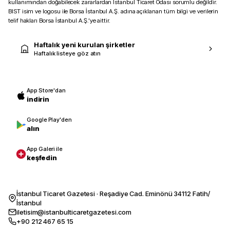
kullanımından doğabilecek zararlardan İstanbul Ticaret Odası sorumlu değildir.
BIST isim ve logosu ile Borsa İstanbul A.Ş. adına açıklanan tüm bilgi ve verilerin
telif hakları Borsa İstanbul A.Ş.’ye aittir.
Haftalık yeni kurulan şirketler
Haftalık listeye göz atın
App Store'dan
indirin
Google Play'den
alın
App Galeri ile
keşfedin
İstanbul Ticaret Gazetesi · Reşadiye Cad. Eminönü 34112 Fatih/
İstanbul
iletisim@istanbulticaretgazetesi.com
+90 212 467 65 15