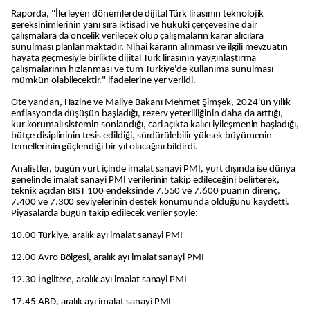
Raporda, "İlerleyen dönemlerde dijital Türk lirasının teknolojik
gereksinimlerinin yanı sıra iktisadi ve hukuki çerçevesine dair
çalışmalara da öncelik verilecek olup çalışmaların karar alıcılara
sunulması planlanmaktadır. Nihai kararın alınması ve ilgili mevzuatın
hayata geçmesiyle birlikte dijital Türk lirasının yaygınlaştırma
çalışmalarının hızlanması ve tüm Türkiye'de kullanıma sunulması
mümkün olabilecektir." ifadelerine yer verildi.
Öte yandan, Hazine ve Maliye Bakanı Mehmet Şimşek, 2024'ün yıllık
enflasyonda düşüşün başladığı, rezerv yeterliliğinin daha da arttığı,
kur korumalı sistemin sonlandığı, cari açıkta kalıcı iyileşmenin başladığı,
bütçe disiplininin tesis edildiği, sürdürülebilir yüksek büyümenin
temellerinin güçlendiği bir yıl olacağını bildirdi.
Analistler, bugün yurt içinde imalat sanayi PMI, yurt dışında ise dünya
genelinde imalat sanayi PMI verilerinin takip edileceğini belirterek,
teknik açıdan BIST 100 endeksinde 7.550 ve 7.600 puanın direnç,
7.400 ve 7.300 seviyelerinin destek konumunda olduğunu kaydetti.
Piyasalarda bugün takip edilecek veriler şöyle:
10.00 Türkiye, aralık ayı imalat sanayi PMI
12.00 Avro Bölgesi, aralık ayı imalat sanayi PMI
12.30 İngiltere, aralık ayı imalat sanayi PMI
17.45 ABD, aralık ayı imalat sanayi PMI