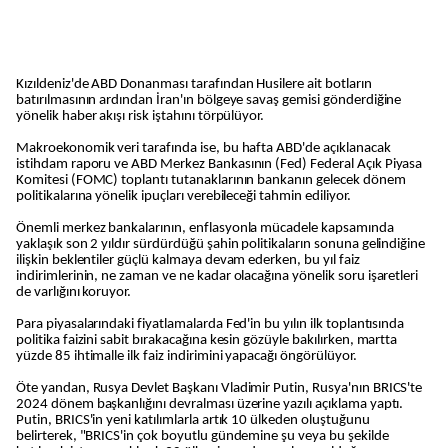
Kızıldeniz'de ABD Donanması tarafından Husilere ait botların
batırılmasının ardından İran'ın bölgeye savaş gemisi gönderdiğine
yönelik haber akışı risk iştahını törpülüyor.
Makroekonomik veri tarafında ise, bu hafta ABD'de açıklanacak
istihdam raporu ve ABD Merkez Bankasının (Fed) Federal Açık Piyasa
Komitesi (FOMC) toplantı tutanaklarının bankanın gelecek dönem
politikalarına yönelik ipuçları verebileceği tahmin ediliyor.
Önemli merkez bankalarının, enflasyonla mücadele kapsamında
yaklaşık son 2 yıldır sürdürdüğü şahin politikaların sonuna gelindiğine
ilişkin beklentiler güçlü kalmaya devam ederken, bu yıl faiz
indirimlerinin, ne zaman ve ne kadar olacağına yönelik soru işaretleri
de varlığını koruyor.
Para piyasalarındaki fiyatlamalarda Fed'in bu yılın ilk toplantısında
politika faizini sabit bırakacağına kesin gözüyle bakılırken, martta
yüzde 85 ihtimalle ilk faiz indirimini yapacağı öngörülüyor.
Öte yandan, Rusya Devlet Başkanı Vladimir Putin, Rusya'nın BRICS'te
2024 dönem başkanlığını devralması üzerine yazılı açıklama yaptı.
Putin, BRICS'in yeni katılımlarla artık 10 ülkeden oluştuğunu
belirterek, "BRICS'in çok boyutlu gündemine şu veya bu şekilde