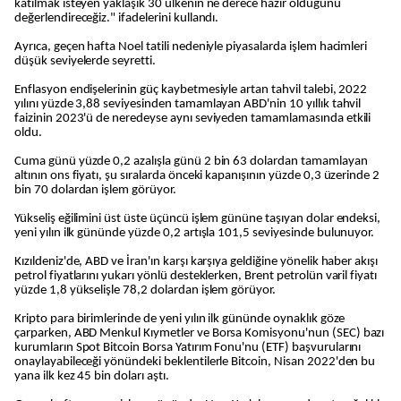
katılmak isteyen yaklaşık 30 ülkenin ne derece hazır olduğunu
değerlendireceğiz." ifadelerini kullandı.
Ayrıca, geçen hafta Noel tatili nedeniyle piyasalarda işlem hacimleri
düşük seviyelerde seyretti.
Enflasyon endişelerinin güç kaybetmesiyle artan tahvil talebi, 2022
yılını yüzde 3,88 seviyesinden tamamlayan ABD'nin 10 yıllık tahvil
faizinin 2023'ü de neredeyse aynı seviyeden tamamlamasında etkili
oldu.
Cuma günü yüzde 0,2 azalışla günü 2 bin 63 dolardan tamamlayan
altının ons fiyatı, şu sıralarda önceki kapanışının yüzde 0,3 üzerinde 2
bin 70 dolardan işlem görüyor.
Yükseliş eğilimini üst üste üçüncü işlem gününe taşıyan dolar endeksi,
yeni yılın ilk gününde yüzde 0,2 artışla 101,5 seviyesinde bulunuyor.
Kızıldeniz'de, ABD ve İran'ın karşı karşıya geldiğine yönelik haber akışı
petrol fiyatlarını yukarı yönlü desteklerken, Brent petrolün varil fiyatı
yüzde 1,8 yükselişle 78,2 dolardan işlem görüyor.
Kripto para birimlerinde de yeni yılın ilk gününde oynaklık göze
çarparken, ABD Menkul Kıymetler ve Borsa Komisyonu'nun (SEC) bazı
kurumların Spot Bitcoin Borsa Yatırım Fonu'nu (ETF) başvurularını
onaylayabileceği yönündeki beklentilerle Bitcoin, Nisan 2022'den bu
yana ilk kez 45 bin doları aştı.