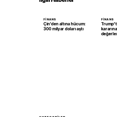
FINANS
FINANS
Çin’den altına hücum:
Trump'ta
300 milyar doları aştı
kararına 
değerle
tek başı
değil