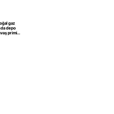
oğal gaz
nda depo
avaş primi
kış riski