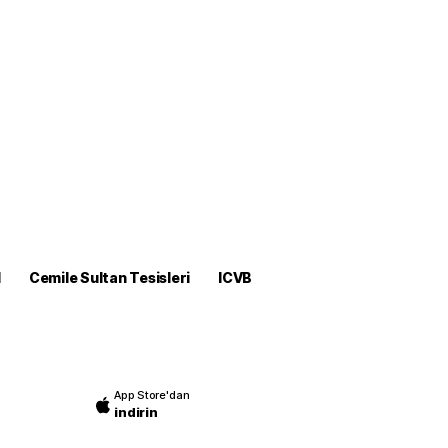
M
Cemile Sultan Tesisleri
ICVB
App Store'dan
indirin