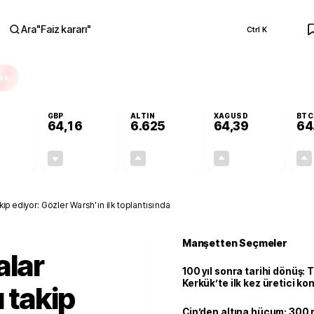
Ara
"
Faiz kararı
"
Ctrl K
RA
GBP
ALTIN
XAGUSD
BTC
64,16
6.625
64,39
64
+0,04%
-0,02%
+2,04%
+4,70%
0,02
-0,01
132,14
2,89
kip ediyor: Gözler Warsh’ın ilk toplantısında
Manşetten Seçmeler
alar
100 yıl sonra tarihi dönüş: 
Kerkük’te ilk kez üretici k
ı takip
Çin’den altına hücum: 300 m