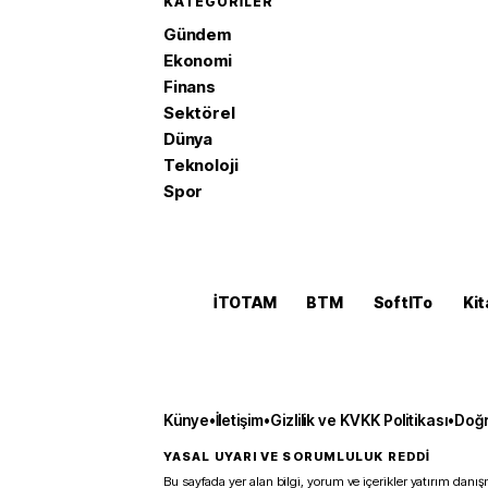
KATEGORILER
Gündem
Ekonomi
Finans
Sektörel
Dünya
Teknoloji
Spor
İTOTAM
BTM
SoftITo
Kit
Künye
•
İletişim
•
Gizlilik ve KVKK Politikası
•
Doğr
YASAL UYARI VE SORUMLULUK REDDİ
Bu sayfada yer alan bilgi, yorum ve içerikler yatırım danışm