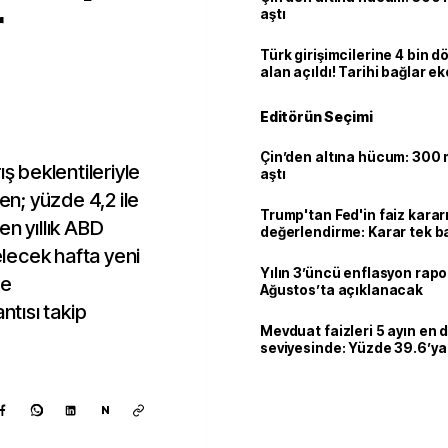
r
aştı
Türk girişimcilerine 4 bin 
alan açıldı! Tarihi bağlar 
ortaklığa dönüşüyor
Editörün Seçimi
Çin’den altına hücum: 300 m
ış beklentileriyle
aştı
ken; yüzde 4,2 ile
Trump'tan Fed'in faiz kararı
en yıllık ABD
değerlendirme: Karar tek b
Warsh'ın değil
lecek hafta yeni
Yılın 3’üncü enflasyon rapo
de
Ağustos’ta açıklanacak
ntısı takip
Mevduat faizleri 5 ayın en 
seviyesinde: Yüzde 39.6’ya 
N