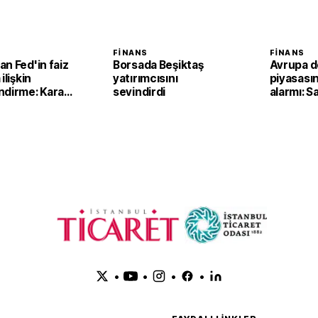
FINANS
FINANS
n Fed'in faiz
Borsada Beşiktaş
Avrupa d
ilişkin
yatırımcısını
piyasası
ndirme: Karar
sevindirdi
alarmı: S
na Warsh'ın
düşse de 
büyüyor
•
•
•
•