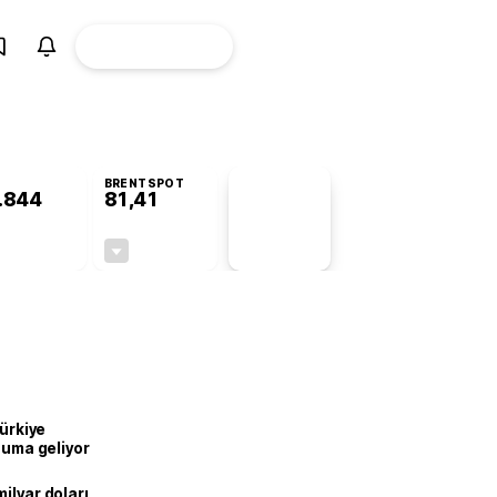
ÜYE
CANLI BORSA
Girişi
BRENTSPOT
.844
81,41
PİYASA
VERİLERİ
+0,37%
-1,65%
+0,00
-1,37
Türkiye
onuma geliyor
ilyar doları