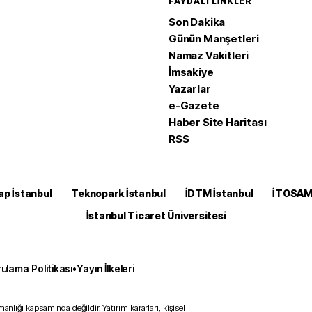
FAYDALI LINKLER
Son Dakika
Günün Manşetleri
Namaz Vakitleri
İmsakiye
Yazarlar
e-Gazete
Haber Site Haritası
RSS
ap İstanbul
Teknopark İstanbul
İDTM İstanbul
İTOSA
İstanbul Ticaret Üniversitesi
ulama Politikası
•
Yayın İlkeleri
anlığı kapsamında değildir. Yatırım kararları, kişisel