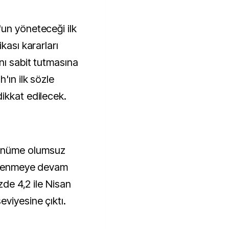
un yöneteceği ilk
kası kararları
nı sabit tutmasına
'ın ilk sözle
ikkat edilecek.
ünüme olumsuz
izlenmeye devam
zde 4,2 ile Nisan
viyesine çıktı.