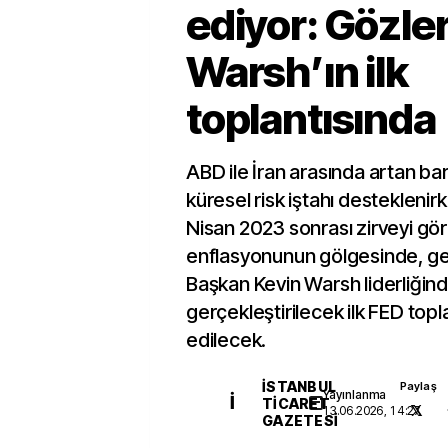
ediyor: Gözle
Warsh’ın ilk
toplantısında
ABD ile İran arasında artan bar
küresel risk iştahı desteklenir
Nisan 2023 sonrası zirveyi gör
enflasyonunun gölgesinde, ge
Başkan Kevin Warsh liderliğin
gerçekleştirilecek ilk FED topla
edilecek.
İSTANBUL
Paylaş
Yayınlanma
İ
TICARET
13.06.2026, 14:27
GAZETESI