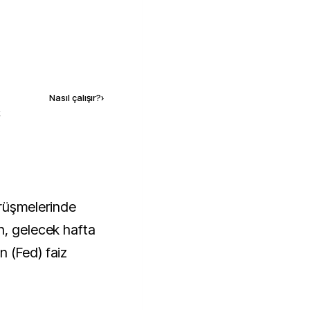
Kaynak ekle
Nasıl çalışır?
›
k
örüşmelerinde
n, gelecek hafta
 (Fed) faiz