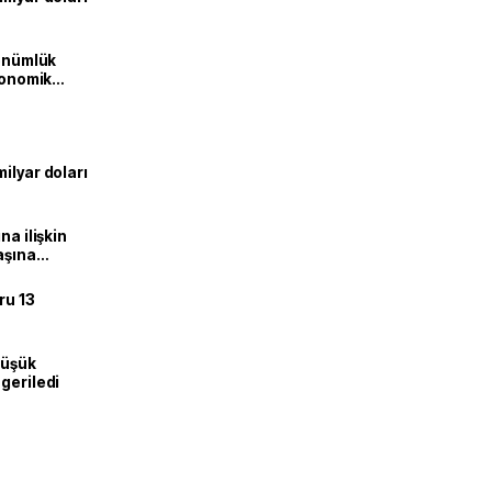
dönümlük
ekonomik
ilyar doları
na ilişkin
aşına
ru 13
düşük
geriledi