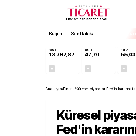
Ekonomiden haberiniz var!
Bugün
Son Dakika
Finans
EKST
BIST
USD
EUR
13.797,87
47,70
55,03
-0,01%
+0,17%
-0,94
0,08
Anasayfa
/
Finans
/
Küresel piyasalar Fed'in kararını ta
Küresel piyas
Fed'in kararın