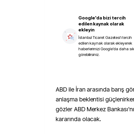
Google'da bizi tercih
edilen kaynak olarak
ekleyin
İstanbul Ticaret Gazetesi
'i tercih
edilen kaynak olarak ekleyerek
haberlerimizi Google'da daha sı
görebilirsiniz.
ABD ile İran arasında barış g
anlaşma beklentisi güçlenirke
gözler ABD Merkez Bankası'nın
kararında olacak.