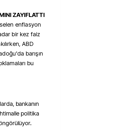
IMINI ZAYIFLATTI
kselen enflasyon
dar bir kez faiz
kılırken, ABD
adoğu'da barışın
çıklamaları bu
alarda, bankanın
htimalle politika
 öngörülüyor.