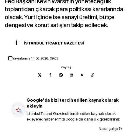
Fed Başkanı Kevin Warsh’ın yöneteceği ilk
toplantıdan çıkacak para politikası kararlarında
olacak. Yurt içinde ise sanayi üretimi, bütçe
dengesi ve konut satışları takip edilecek.
İ
İSTANBUL TICARET GAZETESI
Yayınlanma
14.06.2026, 09:05
Paylaş
N
Google'da bizi tercih edilen kaynak olarak
ekleyin
İstanbul Ticaret Gazetesi
'i tercih edilen kaynak olarak
ekleyerek haberlerimizi Google'da daha sık görebilirsiniz.
Kaynak ekle
Nasıl çalışır?
›