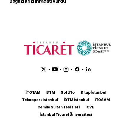
Boğazı krizi ihracatı vurdu
•
•
•
•
İTOTAM
BTM
SoftITo
Kitap İstanbul
Teknopark İstanbul
İDTM İstanbul
İTOSAM
Cemile Sultan Tesisleri
ICVB
İstanbul Ticaret Üniversitesi