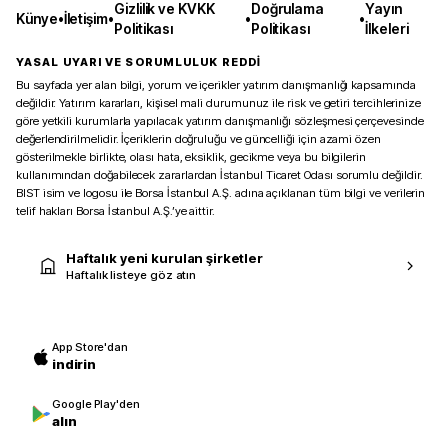
Gizlilik ve KVKK
Doğrulama
Yayın
Künye
•
İletişim
•
•
•
Politikası
Politikası
İlkeleri
YASAL UYARI VE SORUMLULUK REDDİ
Bu sayfada yer alan bilgi, yorum ve içerikler yatırım danışmanlığı kapsamında
değildir. Yatırım kararları, kişisel mali durumunuz ile risk ve getiri tercihlerinize
göre yetkili kurumlarla yapılacak yatırım danışmanlığı sözleşmesi çerçevesinde
değerlendirilmelidir. İçeriklerin doğruluğu ve güncelliği için azami özen
gösterilmekle birlikte, olası hata, eksiklik, gecikme veya bu bilgilerin
kullanımından doğabilecek zararlardan İstanbul Ticaret Odası sorumlu değildir.
BIST isim ve logosu ile Borsa İstanbul A.Ş. adına açıklanan tüm bilgi ve verilerin
telif hakları Borsa İstanbul A.Ş.’ye aittir.
Haftalık yeni kurulan şirketler
Haftalık listeye göz atın
App Store'dan
indirin
Google Play'den
alın