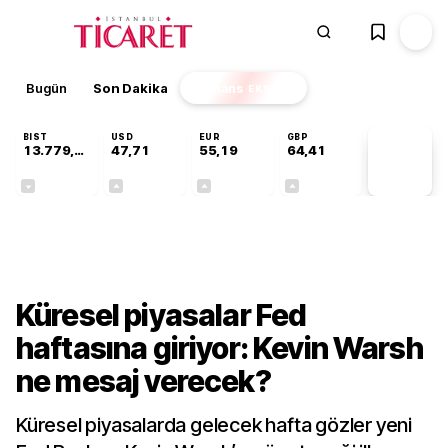
Bugün
Son Dakika
Finans
EKSTRA
BIST
USD
EUR
GBP
13.779,39
47,71
55,19
64,41
PİYASA
VERİLERİ
-0,14%
+0,18%
+0,32%
+0,38%
Finans
Küresel piyasalar Fed
haftasına giriyor: Kevin Warsh
ne mesaj verecek?
Küresel piyasalarda gelecek hafta gözler yeni