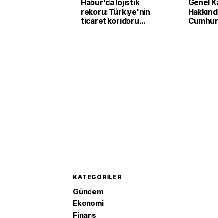
Habur'da lojistik
Genel K
rekoru: Türkiye'nin
Hakkınd
ticaret koridoru
Cumhurb
güçleniyor
Kararn
değişikli
KATEGORILER
Gündem
Ekonomi
Finans