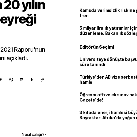
 20 yılın
geçti
Kamuda verimsizlik riskine
çeyreği
freni
5 milyar liralık yatırımlar içi
düzenleme: Bakanlık sözle
imzalayabilecek
Editörün Seçimi
i 2021 Raporu'nun
ı açıkladı.
Üniversiteye dönüşte başvur
süre tanındı
Türkiye'den AB vize serbesti
N
hamle
Öğrenci affı ve ek sınav ha
Gazete'de!
3 kıtada enerji hamlesi büy
Bayraktar: Afrika'da yoğun 
Kaynak ekle
Nasıl çalışır?
›