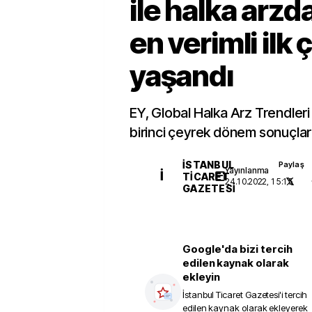
ile halka arzda
en verimli ilk 
yaşandı
EY, Global Halka Arz Trendler
birinci çeyrek dönem sonuçların
İSTANBUL
Paylaş
Yayınlanma
İ
TICARET
24.10.2022, 15:15
GAZETESI
Google'da bizi tercih
edilen kaynak olarak
ekleyin
İstanbul Ticaret Gazetesi
'i tercih
edilen kaynak olarak ekleyerek