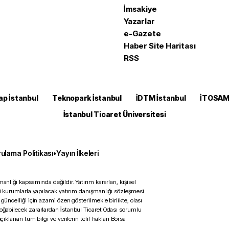
İmsakiye
Yazarlar
e-Gazete
Haber Site Haritası
RSS
ap İstanbul
Teknopark İstanbul
İDTM İstanbul
İTOSA
İstanbul Ticaret Üniversitesi
ulama Politikası
•
Yayın İlkeleri
anlığı kapsamında değildir. Yatırım kararları, kişisel
ili kurumlarla yapılacak yatırım danışmanlığı sözleşmesi
 güncelliği için azami özen gösterilmekle birlikte, olası
doğabilecek zararlardan İstanbul Ticaret Odası sorumlu
çıklanan tüm bilgi ve verilerin telif hakları Borsa