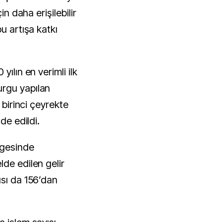
in daha erişilebilir
u artışa katkı
yılın en verimli ilk
rgu yapılan
 birinci çeyrekte
de edildi.
lgesinde
de edilen gelir
ısı da 156’dan