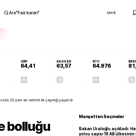
Ara
"
Faiz kararı
"
Ctrl K
RA
Resmi Gazete'de!
Öğrenci affı ve ek sınav hakkı Resmi Gazete'de!
GBP
XAGUSD
BTC
BRE
64,41
63,57
64.976
81
+0,32%
+0,38%
+3,37%
-0,07%
0,18
0,24
2,07
+0,00
 arzda 20 yılın en verimli ilk çeyreği yaşandı
Manşetten Seçmeler
te bolluğu
Bakan Uraloğlu açıkladı: Ha
yolcu sayısı 18 AB ülkesini