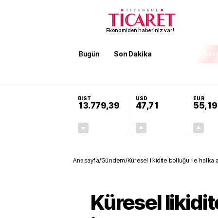
Ekonomiden haberiniz var!
Bugün
Son Dakika
Finans
EKST
SON DAKİKA
Öğrenci affı ve ek sınav hakkı 
BIST
USD
EUR
13.779,39
47,71
55,19
-0,14%
+0,18%
-19,42
0,09
Anasayfa
/
Gündem
/
Küresel likidite bolluğu ile halka
Küresel likidi