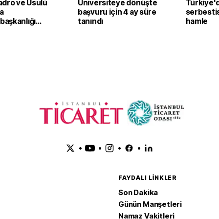
adro ve Usulü
Üniversiteye dönüşte
Türkiye'
a
başvuru için 4 ay süre
serbestis
aşkanlığı
tanındı
hamle
amesinde
k
•
•
•
•
FAYDALI LINKLER
Son Dakika
Günün Manşetleri
Namaz Vakitleri