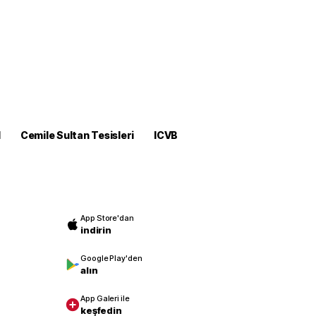
M
Cemile Sultan Tesisleri
ICVB
App Store'dan
indirin
Google Play'den
alın
App Galeri ile
keşfedin