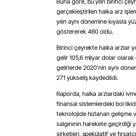
Buna göre, bu yılın birinci çe
gerçekleştirilen halka arz işlem
yılın aynı dönemine kıyasla yü
göstererek 460 oldu.
Birinci çeyrekte halka arzlar y
gelir 105,6 milyar dolar olarak
gelirlerde 2020’nin aynı dön
271 yükseliş kaydedildi.
Raporda, halka arzlardaki ivme
finansal sistemlerdeki bol liki
teknolojide hızlanan gelişme 
salgınının harekete geçirdiği
şirketleri, spekülatif ve fırsatç