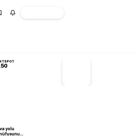
ÜYE
CANLI BORSA
Girişi
NTSPOT
,50
PİYASA
VERİLERİ
-1,55%
-1,28
va yolu
n nüfusunu