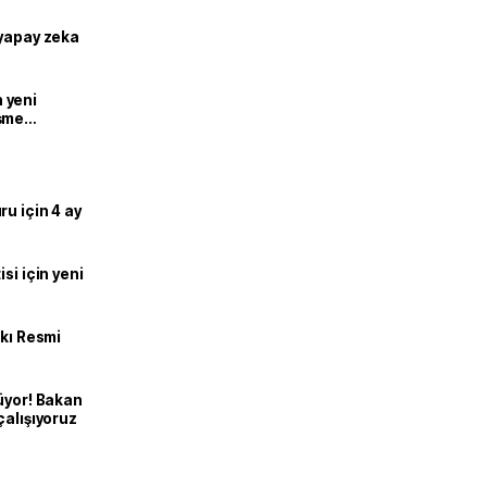
 yapay zeka
n yeni
şme
u için 4 ay
si için yeni
kkı Resmi
üyor! Bakan
çalışıyoruz