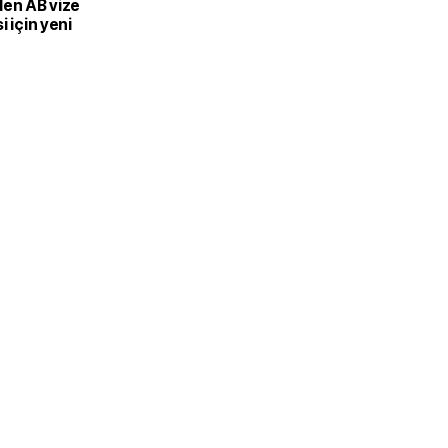
den AB vize
i için yeni