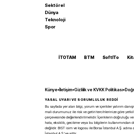
Sektörel
Dünya
Teknoloji
Spor
İTOTAM
BTM
SoftITo
Kit
Künye
•
İletişim
•
Gizlilik ve KVKK Politikası
•
Doğr
YASAL UYARI VE SORUMLULUK REDDİ
Bu sayfada yer alan bilgi, yorum ve içerikler yatırım danışm
mali durumunuz ile risk ve getiri tercihlerinize göre yetk
çerçevesinde değerlendirilmelidir. İçeriklerin doğruluğu ve
hata, eksiklik, gecikme veya bu bilgilerin kullanımından 
değildir. BIST isim ve logosu ile Borsa İstanbul A.Ş. adına a
İstanbul A.Ş.’ye aittir.