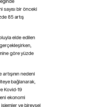
yreğinde
i sayısı bir önceki
zde 85 artış
oluyla elde edilen
 gerçekleşirken,
emine göre yüzde
 artışının nedeni
diteye bağlanarak,
ve Kovid-19
 yeni ekonomi
ı işlemler ve bireysel