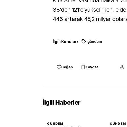
Kıta Amerikası’nda halka arzda
38’den 121’e yükselirken, elde
446 artarak 45,2 milyar dolara
İlgili Konular:
gündem
Beğen
Kaydet
İlgili Haberler
GÜNDEM
GÜNDEM