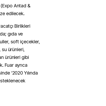
ı (Expo Antad &
ze edilecek.
racatçı Birlikleri
da; gıda ve
ller, soft içecekler,
, su ürünleri,
n ürünleri gibi
k. Fuar ayrıca
sinde ‘2020 Yılında
esteklenecek