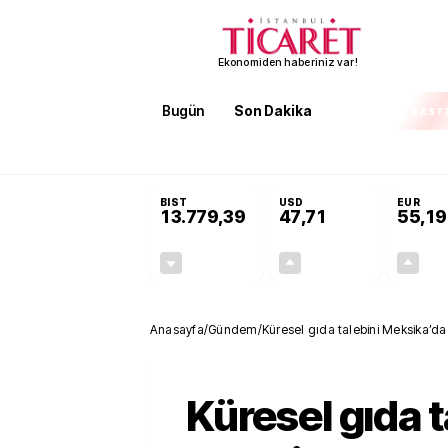
Ekonomiden haberiniz var!
Bugün
Son Dakika
Finans
EKST
SON DAKİKA
KOSGEB’den temiz enerji ve iklim tek
BIST
USD
EUR
13.779,39
47,71
55,19
-0,14%
+0,18%
-19,42
0,09
Anasayfa
/
Gündem
/
Küresel gıda talebini Meksika’da
Küresel gıda t