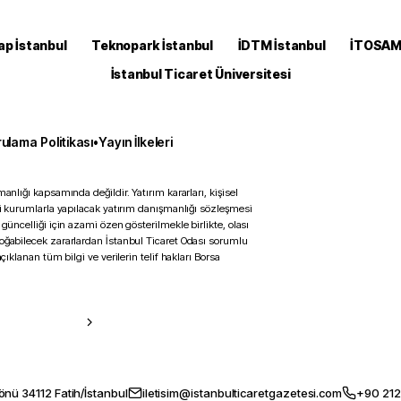
ap İstanbul
Teknopark İstanbul
İDTM İstanbul
İTOSA
İstanbul Ticaret Üniversitesi
ulama Politikası
•
Yayın İlkeleri
anlığı kapsamında değildir. Yatırım kararları, kişisel
ili kurumlarla yapılacak yatırım danışmanlığı sözleşmesi
 güncelliği için azami özen gösterilmekle birlikte, olası
doğabilecek zararlardan İstanbul Ticaret Odası sorumlu
çıklanan tüm bilgi ve verilerin telif hakları Borsa
önü 34112 Fatih/İstanbul
iletisim@istanbulticaretgazetesi.com
+90 212