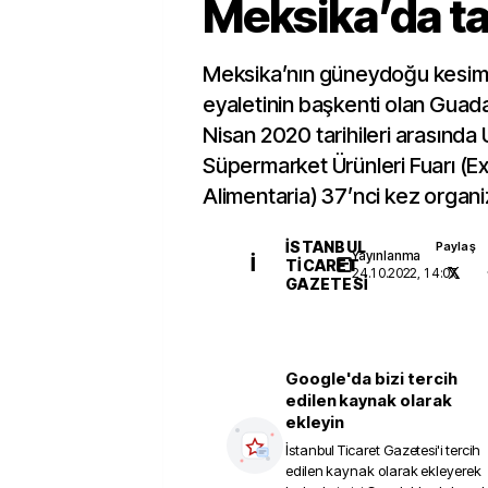
Meksika’da ta
Meksika’nın güneydoğu kesimi
eyaletinin başkenti olan Guada
Nisan 2020 tarihileri arasında 
Süpermarket Ürünleri Fuarı (E
Alimentaria) 37’nci kez organi
İSTANBUL
Paylaş
Yayınlanma
İ
TICARET
24.10.2022, 14:07
GAZETESI
Google'da bizi tercih
edilen kaynak olarak
ekleyin
İstanbul Ticaret Gazetesi
'i tercih
edilen kaynak olarak ekleyerek