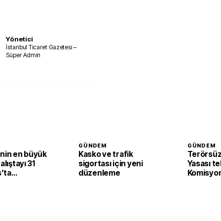
Yönetici
İstanbul Ticaret Gazetesi –
Süper Admin
GÜNDEM
GÜNDEM
’nin en büyük
Kasko ve trafik
Terörsüz
alıştayı 31
sigortası için yeni
Yasası te
’ta
düzenleme
Komisyon
cak
edildi