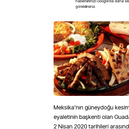
haberlerimizi Google'da daha sı
görebilirsiniz.
Meksika’nın güneydoğu kesimi
eyaletinin başkenti olan Guad
2 Nisan 2020 tarihileri arasın