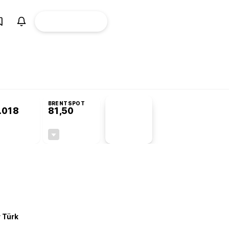
ÜYE
CANLI BORSA
Girişi
omisyonu’nda kabul edildi
KOSGEB’den temiz enerji ve iklim teknolojilerine
BRENTSPOT
.018
81,50
PİYASA
VERİLERİ
-0,22%
-1,55%
+0,00
-1,28
r Türk