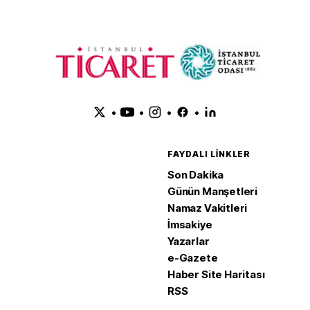
•
•
•
•
FAYDALI LINKLER
Son Dakika
Günün Manşetleri
Namaz Vakitleri
İmsakiye
Yazarlar
e-Gazete
Haber Site Haritası
RSS