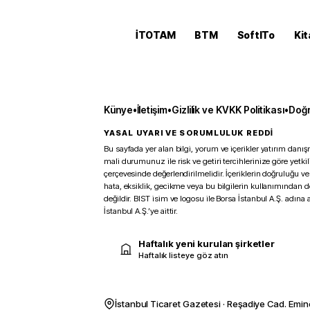
İTOTAM
BTM
SoftITo
Kit
Künye
•
İletişim
•
Gizlilik ve KVKK Politikası
•
Doğr
YASAL UYARI VE SORUMLULUK REDDİ
Bu sayfada yer alan bilgi, yorum ve içerikler yatırım danışm
mali durumunuz ile risk ve getiri tercihlerinize göre yetk
çerçevesinde değerlendirilmelidir. İçeriklerin doğruluğu ve
hata, eksiklik, gecikme veya bu bilgilerin kullanımından 
değildir. BIST isim ve logosu ile Borsa İstanbul A.Ş. adına a
İstanbul A.Ş.’ye aittir.
Haftalık yeni kurulan şirketler
Haftalık listeye göz atın
İstanbul Ticaret Gazetesi · Reşadiye Cad. Emin