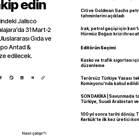
kip edin
Citi ve Goldman Sachs petr
tahminlerini açıkladı
ndeki Jalisco
lajara’da 31 Mart-2
Irak, petrol geçişi için İran
Hürmüz Boğazı krizi ihracat
Uluslararası Gıda ve
xpo Antad &
Editörün Seçimi
ze edilecek.
Kasko ve trafik sigortası içi
düzenleme
N
Terörsüz Türkiye Yasası tek
Komisyonu’nda kabul edildi
SON DAKİKA | Savunmada tari
Türkiye, Suudi Arabistan v
'Mekke Anlaşması'nı imzala
100 yıl sonra tarihi dönüş: 
Kerkük’te ilk kez üretici k
Kaynak ekle
Nasıl çalışır?
›