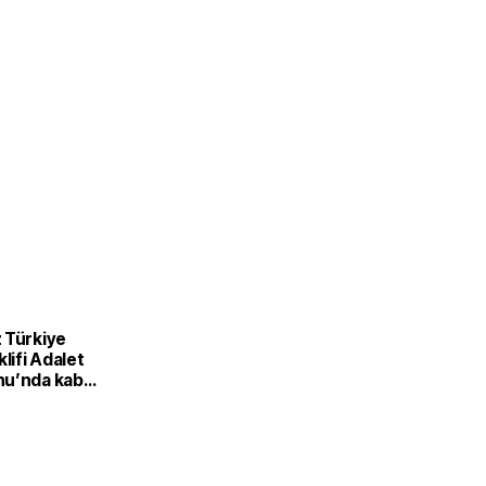
 Türkiye
klifi Adalet
u’nda kabul