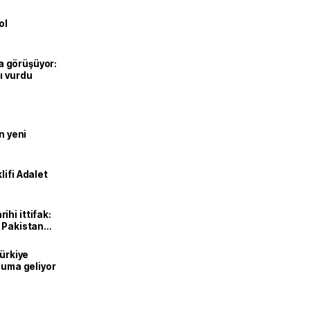
ol
’la görüşüyor:
ı vurdu
n yeni
lifi Adalet
hi ittifak:
e Pakistan
dı
Türkiye
onuma geliyor