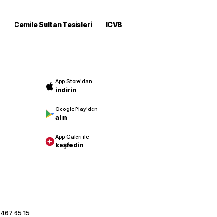
M
Cemile Sultan Tesisleri
ICVB
App Store'dan
indirin
Google Play'den
alın
App Galeri ile
keşfedin
 467 65 15