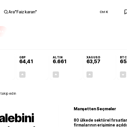
Ara
"
Faiz kararı
"
Ctrl K
RA
nolojilerine yeni destek programı
Terörsüz Türkiye Yasası teklifi Adalet K
GBP
ALTIN
XAGUSD
BTC
64,41
6.661
63,57
65
+0,32%
+0,38%
+2,59%
+3,37%
0,18
0,24
167,96
2,07
 takip edin
Manşetten Seçmeler
alebini
80 ülkede sektörel fırsatla
firmalarının erişimine açıldı