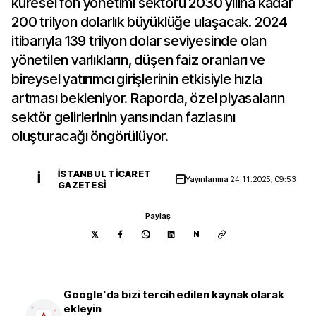
küresel fon yönetimi sektörü 2030 yılına kadar
200 trilyon dolarlık büyüklüğe ulaşacak. 2024
itibarıyla 139 trilyon dolar seviyesinde olan
yönetilen varlıkların, düşen faiz oranları ve
bireysel yatırımcı girişlerinin etkisiyle hızla
artması bekleniyor. Raporda, özel piyasaların
sektör gelirlerinin yarısından fazlasını
oluşturacağı öngörülüyor.
İSTANBUL TICARET
İ
Yayınlanma
24.11.2025, 09:53
GAZETESI
Paylaş
N
Google'da bizi tercih edilen kaynak olarak
ekleyin