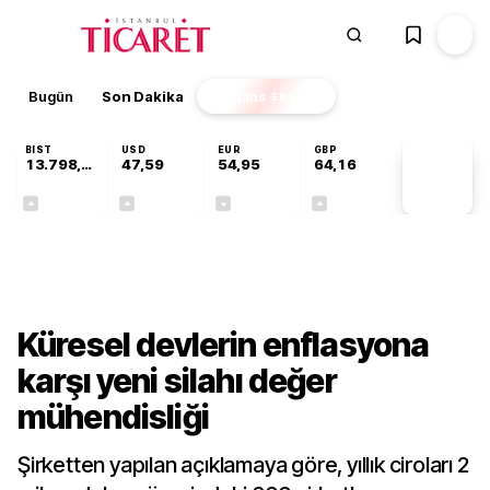
Bugün
Son Dakika
Finans
EKSTRA
BIST
USD
EUR
GBP
13.798,82
47,59
54,95
64,16
PİYASA
VERİLERİ
+0,70%
+0,05%
-0,11%
+0,10%
Gündem
Küresel devlerin enflasyona
karşı yeni silahı değer
mühendisliği
Şirketten yapılan açıklamaya göre, yıllık ciroları 2