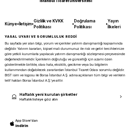
İstanbul Ticaret Üniversitesi
Gizlilik ve KVKK
Doğrulama
Yayın
Künye
•
İletişim
•
•
•
Politikası
Politikası
İlkeleri
YASAL UYARI VE SORUMLULUK REDDİ
Bu sayfada yer alan bilgi, yorum ve içerikler yatırım danışmanlığı kapsamında
değildir. Yatırım kararları, kişisel mali durumunuz ile risk ve getiri tercihlerinize
göre yetkili kurumlarla yapılacak yatırım danışmanlığı sözleşmesi çerçevesinde
değerlendirilmelidir. İçeriklerin doğruluğu ve güncelliği için azami özen
gösterilmekle birlikte, olası hata, eksiklik, gecikme veya bu bilgilerin
kullanımından doğabilecek zararlardan İstanbul Ticaret Odası sorumlu değildir.
BIST isim ve logosu ile Borsa İstanbul A.Ş. adına açıklanan tüm bilgi ve verilerin
telif hakları Borsa İstanbul A.Ş.’ye aittir.
Haftalık yeni kurulan şirketler
Haftalık listeye göz atın
App Store'dan
indirin