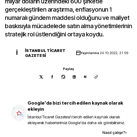
milyar doların üzerindeki 600 şirketle
gerçekleştirilen araştırma, enflasyonun 1
numaralı gündem maddesi olduğunu ve maliyet
baskısıyla mücadelede satın alma yönetimlerinin
stratejik rol üstlendiğini ortaya koydu.
İSTANBUL TICARET
İ
Yayınlanma
24.10.2022, 21:59
GAZETESI
Paylaş
N
Google'da bizi tercih edilen kaynak olarak
ekleyin
İstanbul Ticaret Gazetesi
'i tercih edilen kaynak olarak
ekleyerek haberlerimizi Google'da daha sık görebilirsiniz.
Kaynak ekle
Nasıl çalışır?
›