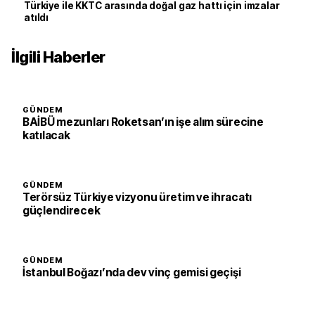
Türkiye ile KKTC arasında doğal gaz hattı için imzalar
atıldı
İlgili Haberler
GÜNDEM
BAİBÜ mezunları Roketsan’ın işe alım sürecine
katılacak
GÜNDEM
Terörsüz Türkiye vizyonu üretim ve ihracatı
güçlendirecek
GÜNDEM
İstanbul Boğazı’nda dev vinç gemisi geçişi