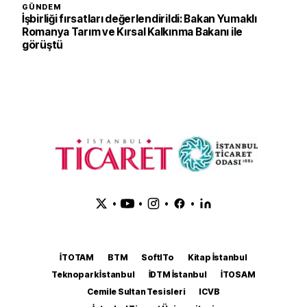
GÜNDEM
İşbirliği fırsatları değerlendirildi: Bakan Yumaklı
Romanya Tarım ve Kırsal Kalkınma Bakanı ile
görüştü
•
•
•
•
İTOTAM
BTM
SoftITo
Kitap İstanbul
Teknopark İstanbul
İDTM İstanbul
İTOSAM
Cemile Sultan Tesisleri
ICVB