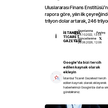
Uluslararası Finans Enstitüsü’nü
rapora göre, yılın ilk çeyreğin
trilyon dolar artarak, 246 trily
Yayınlanma
İSTANBUL
Paylaş
24.10.2022, 13:54
İ
TICARET
Güncellenme
GAZETESI
26.06.2026, 12:06
Google'da bizi tercih
edilen kaynak olarak
ekleyin
İstanbul Ticaret Gazetesi
'i tercih
edilen kaynak olarak ekleyerek
haberlerimizi Google'da daha sı
görebilirsiniz.