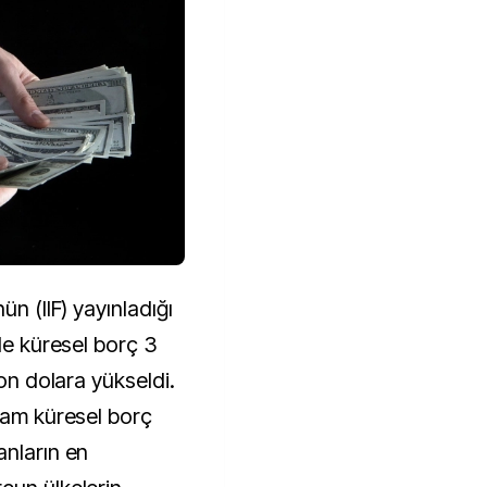
ün (IIF) yayınladığı
nde küresel borç 3
yon dolara yükseldi.
plam küresel borç
anların en