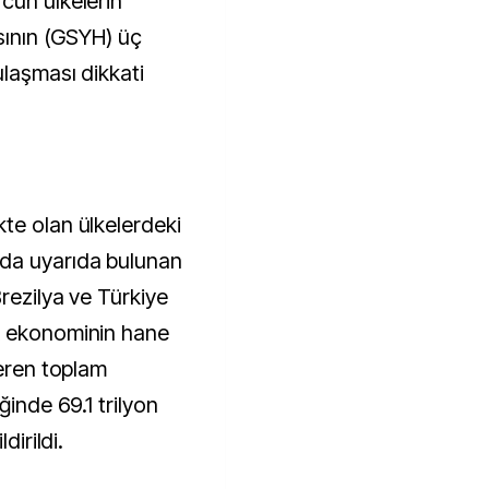
cun ülkelerin
asının (GSYH) üç
ulaşması dikkati
te olan ülkelerdeki
da uyarıda bulunan
Brezilya ve Türkiye
k ekonominin hane
çeren toplam
ğinde 69.1 trilyon
dirildi.