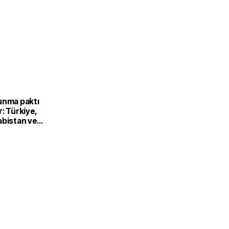
unma paktı
: Türkiye,
abistan ve
’dan ortak