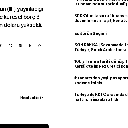
istihdamında sürpriz düşüş
n (IIF) yayınladığı
de küresel borç 3
BDDK’dan tasarruf finans
düzenlemesi: Taşıt, konut v
on dolara yükseldi.
limitler değişti
Editörün Seçimi
SON DAKİKA | Savunmada tari
N
Türkiye, Suudi Arabistan v
'Mekke Anlaşması'nı imzala
100 yıl sonra tarihi dönüş: 
Kerkük’te ilk kez üretici k
İhracatçıdan yeşil pasaport
kademe talebi
Kaynak ekle
Türkiye ile KKTC arasında 
Nasıl çalışır?
›
hattı için imzalar atıldı
k