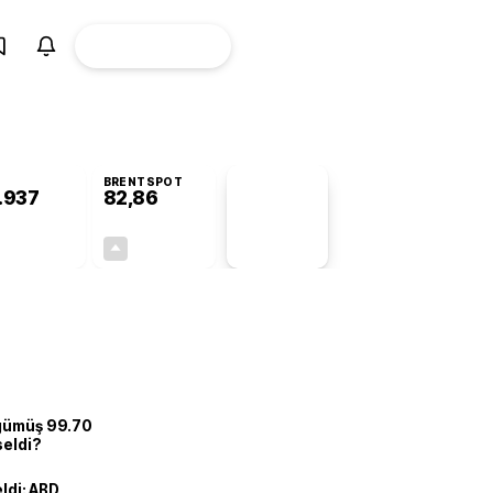
ÜYE
CANLI BORSA
Girişi
BRENTSPOT
.937
82,86
PİYASA
VERİLERİ
+0,40%
+0,10%
+0,00
0,08
 gümüş 99.70
seldi?
eldi: ABD