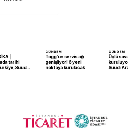
GÜNDEM
GÜNDEM
İKA |
Togg'un servis ağı
Üçlü sav
da tarihi
genişliyor! 6 yeni
kuruluyor
 Türkiye, Suudi
noktaya kurulacak
Suudi Ar
an ve Pakistan
Pakistan
Anlaşması'nı
adım