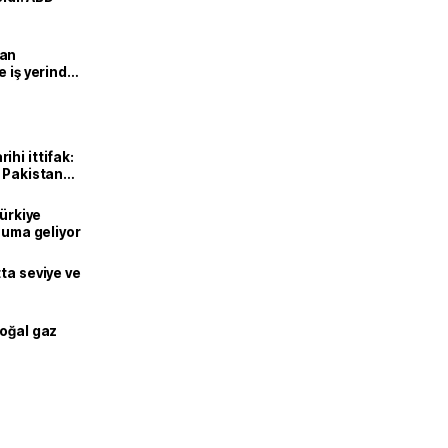
man
e iş yerinde
hi ittifak:
e Pakistan
dı
Türkiye
onuma geliyor
ta seviye ve
doğal gaz