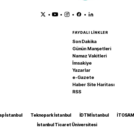
•
•
•
•
FAYDALI LINKLER
Son Dakika
Günün Manşetleri
Namaz Vakitleri
İmsakiye
Yazarlar
e-Gazete
Haber Site Haritası
RSS
ap İstanbul
Teknopark İstanbul
İDTM İstanbul
İTOSA
İstanbul Ticaret Üniversitesi