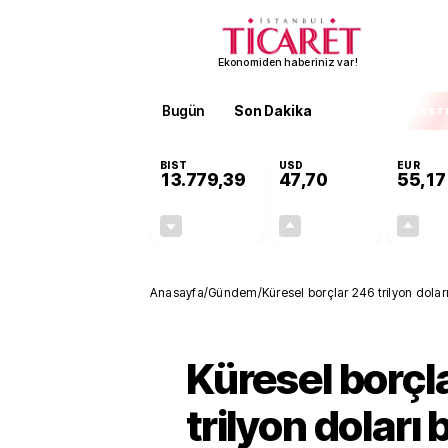
Ekonomiden haberiniz var!
Bugün
Son Dakika
Finans
EKST
BIST
USD
EUR
13.779,39
47,70
55,17
-0,14%
+0,15%
-19,42
0,07
Anasayfa
/
Gündem
/
Küresel borçlar 246 trilyon dolar
Küresel borçl
trilyon doları