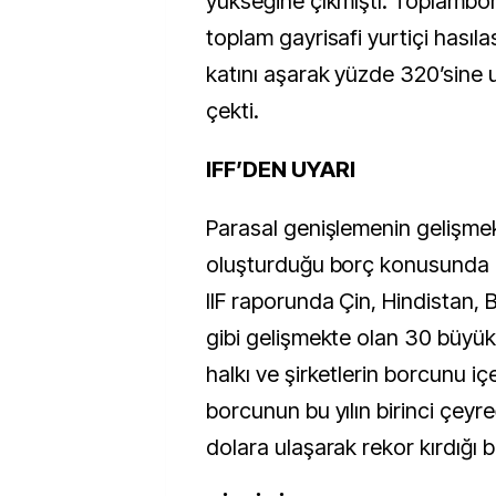
yükseğine çıkmıştı. Toplambor
toplam gayrisafi yurtiçi hasıl
katını aşarak yüzde 320’sine 
çekti.
IFF’DEN UYARI
Parasal genişlemenin gelişmek
oluşturduğu borç konusunda 
IIF raporunda Çin, Hindistan, 
gibi gelişmekte olan 30 büyü
halkı ve şirketlerin borcunu i
borcunun bu yılın birinci çeyre
dolara ulaşarak rekor kırdığı bil