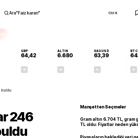
Ara
"
Faiz kararı
"
Ctrl K
RA
GBP
ALTIN
XAGUSD
BTC
64,42
6.680
63,39
64
+0,29%
+0,39%
+2,88%
+3,07%
0,16
0,25
187,03
1,89
ı buldu
Manşetten Seçmeler
ar 246
Gram altın 6.704 TL, gram
TL oldu: Fiyatlar neden yük
 buldu
Piyasaların beklediği veri g