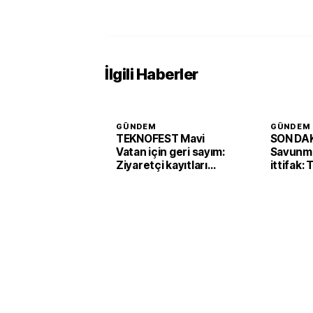
İlgili Haberler
GÜNDEM
GÜNDEM
TEKNOFEST Mavi
SON DAK
Vatan için geri sayım:
Savunma
Ziyaretçi kayıtları
ittifak:
başladı
Arabist
'Mekke 
imzaladı