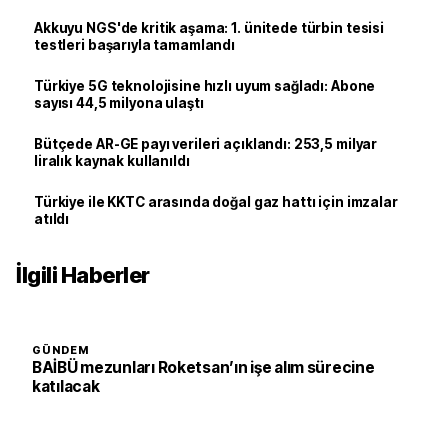
Akkuyu NGS'de kritik aşama: 1. ünitede türbin tesisi
testleri başarıyla tamamlandı
Türkiye 5G teknolojisine hızlı uyum sağladı: Abone
sayısı 44,5 milyona ulaştı
Bütçede AR-GE payı verileri açıklandı: 253,5 milyar
liralık kaynak kullanıldı
Türkiye ile KKTC arasında doğal gaz hattı için imzalar
atıldı
İlgili Haberler
GÜNDEM
BAİBÜ mezunları Roketsan’ın işe alım sürecine
katılacak