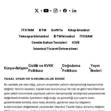
•
•
•
•
İTOTAM
BTM
SoftITo
Kitap İstanbul
Teknopark İstanbul
İDTM İstanbul
İTOSAM
Cemile Sultan Tesisleri
ICVB
İstanbul Ticaret Üniversitesi
Gizlilik ve KVKK
Doğrulama
Yayın
Künye
•
İletişim
•
•
•
Politikası
Politikası
İlkeleri
YASAL UYARI VE SORUMLULUK REDDİ
Bu sayfada yer alan bilgi, yorum ve içerikler yatırım danışmanlığı kapsamında
değildir. Yatırım kararları, kişisel mali durumunuz ile risk ve getiri tercihlerinize
göre yetkili kurumlarla yapılacak yatırım danışmanlığı sözleşmesi çerçevesinde
değerlendirilmelidir. İçeriklerin doğruluğu ve güncelliği için azami özen
gösterilmekle birlikte, olası hata, eksiklik, gecikme veya bu bilgilerin
kullanımından doğabilecek zararlardan İstanbul Ticaret Odası sorumlu değildir.