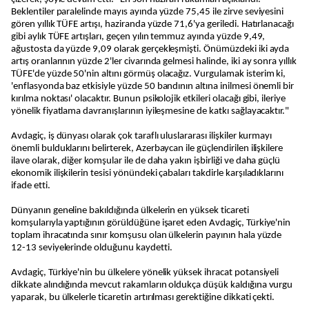
Beklentiler paralelinde mayıs ayında yüzde 75,45 ile zirve seviyesini
gören yıllık TÜFE artışı, haziranda yüzde 71,6'ya geriledi. Hatırlanacağı
gibi aylık TÜFE artışları, geçen yılın temmuz ayında yüzde 9,49,
ağustosta da yüzde 9,09 olarak gerçekleşmişti. Önümüzdeki iki ayda
artış oranlarının yüzde 2'ler civarında gelmesi halinde, iki ay sonra yıllık
TÜFE'de yüzde 50'nin altını görmüş olacağız. Vurgulamak isterim ki,
'enflasyonda baz etkisiyle yüzde 50 bandının altına inilmesi önemli bir
kırılma noktası' olacaktır. Bunun psikolojik etkileri olacağı gibi, ileriye
yönelik fiyatlama davranışlarının iyileşmesine de katkı sağlayacaktır."
Avdagiç, iş dünyası olarak çok taraflı uluslararası ilişkiler kurmayı
önemli bulduklarını belirterek, Azerbaycan ile güçlendirilen ilişkilere
ilave olarak, diğer komşular ile de daha yakın işbirliği ve daha güçlü
ekonomik ilişkilerin tesisi yönündeki çabaları takdirle karşıladıklarını
ifade etti.
Dünyanın geneline bakıldığında ülkelerin en yüksek ticareti
komşularıyla yaptığının görüldüğüne işaret eden Avdagiç, Türkiye'nin
toplam ihracatında sınır komşusu olan ülkelerin payının hala yüzde
12-13 seviyelerinde olduğunu kaydetti.
Avdagiç, Türkiye'nin bu ülkelere yönelik yüksek ihracat potansiyeli
dikkate alındığında mevcut rakamların oldukça düşük kaldığına vurgu
yaparak, bu ülkelerle ticaretin artırılması gerektiğine dikkati çekti.