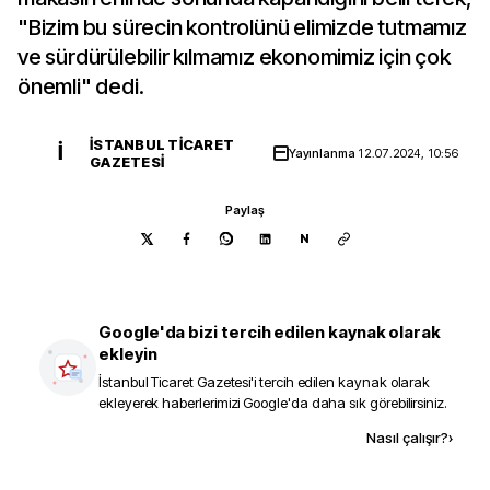
"Bizim bu sürecin kontrolünü elimizde tutmamız
ve sürdürülebilir kılmamız ekonomimiz için çok
önemli" dedi.
İSTANBUL TICARET
İ
Yayınlanma
12.07.2024, 10:56
GAZETESI
Paylaş
N
Google'da bizi tercih edilen kaynak olarak
ekleyin
İstanbul Ticaret Gazetesi
'i tercih edilen kaynak olarak
ekleyerek haberlerimizi Google'da daha sık görebilirsiniz.
Kaynak ekle
Nasıl çalışır?
›