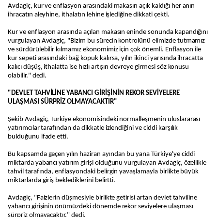
Avdagiç, kur ve enflasyon arasındaki makasın açık kaldığı her anın
ihracatın aleyhine, ithalatın lehine işlediğine dikkati çekti.
Kur ve enflasyon arasında açılan makasın eninde sonunda kapandığını
vurgulayan Avdagiç, "Bizim bu sürecin kontrolünü elimizde tutmamız
ve sürdürülebilir kılmamız ekonomimiz için çok önemli. Enflasyon ile
kur sepeti arasındaki bağ kopuk kalırsa, yılın ikinci yarısında ihracatta
kalıcı düşüş, ithalatta ise hızlı artışın devreye girmesi söz konusu
olabilir." dedi.
"DEVLET TAHVİLİNE YABANCI GİRİŞİNİN REKOR SEVİYELERE
ULAŞMASI SÜRPRİZ OLMAYACAKTIR"
Şekib Avdagiç, Türkiye ekonomisindeki normalleşmenin uluslararası
yatırımcılar tarafından da dikkatle izlendiğini ve ciddi karşılık
bulduğunu ifade etti.
Bu kapsamda geçen yılın haziran ayından bu yana Türkiye'ye ciddi
miktarda yabancı yatırım girişi olduğunu vurgulayan Avdagiç, özellikle
tahvil tarafında, enflasyondaki belirgin yavaşlamayla birlikte büyük
miktarlarda giriş beklediklerini belirtti.
Avdagiç, "Faizlerin düşmesiyle birlikte getirisi artan devlet tahviline
yabancı girişinin önümüzdeki dönemde rekor seviyelere ulaşması
sürpriz olmayacaktır." dedi.