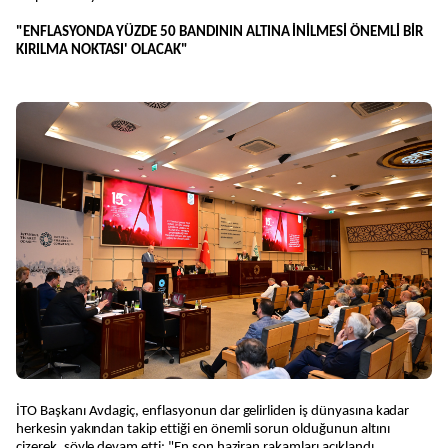
"ENFLASYONDA YÜZDE 50 BANDININ ALTINA İNİLMESİ ÖNEMLİ BİR
KIRILMA NOKTASI' OLACAK"
İTO Başkanı Avdagiç, enflasyonun dar gelirliden iş dünyasına kadar
herkesin yakından takip ettiği en önemli sorun olduğunun altını
çizerek, şöyle devam etti: "En son haziran rakamları açıklandı.