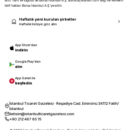
BIST isim ve logosu ile Borsa İstanbul A.Ş. adına açıklanan tüm bilgi ve verilerin
telif hakları Borsa İstanbul A.Ş.’ye aittir.
Haftalık yeni kurulan şirketler
Haftalık listeye göz atın
App Store'dan
indirin
Google Play'den
alın
App Galeri ile
keşfedin
İstanbul Ticaret Gazetesi · Reşadiye Cad. Eminönü 34112 Fatih/
İstanbul
iletisim@istanbulticaretgazetesi.com
+90 212 467 65 15