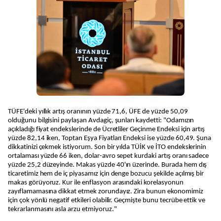
TÜFE'deki yıllık artış oranının yüzde 71,6, ÜFE de yüzde 50,09
olduğunu bilgisini paylaşan Avdagiç, şunları kaydetti: "Odamızın
açıkladığı fiyat endekslerinde de Ücretliler Geçinme Endeksi için artış
yüzde 82,14 iken, Toptan Eşya Fiyatları Endeksi ise yüzde 60,49. Şuna
dikkatinizi çekmek istiyorum. Son bir yılda TÜİK ve İTO endekslerinin
ortalaması yüzde 66 iken, dolar-avro sepet kurdaki artış oranı sadece
yüzde 25,2 düzeyinde. Makas yüzde 40'ın üzerinde. Burada hem dış
ticaretimiz hem de iç piyasamız için denge bozucu şekilde açılmış bir
makas görüyoruz. Kur ile enflasyon arasındaki korelasyonun
zayıflamamasına dikkat etmek zorundayız. Zira bunun ekonomimiz
için çok yönlü negatif etkileri olabilir. Geçmişte bunu tecrübe ettik ve
tekrarlanmasını asla arzu etmiyoruz."