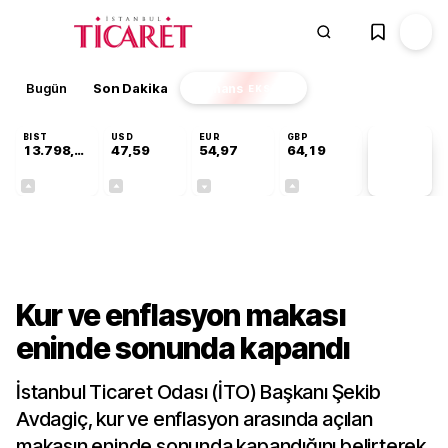
Bugün
Son Dakika
Finans
EKSTRA
BIST
USD
EUR
GBP
13.798,82
47,59
54,97
64,19
PİYASA
VERİLERİ
+0,70%
+0,05%
-0,08%
+0,15%
Gündem
Kur ve enflasyon makası
eninde sonunda kapandı
İstanbul Ticaret Odası (İTO) Başkanı Şekib
Avdagiç, kur ve enflasyon arasında açılan
makasın eninde sonunda kapandığını belirterek,