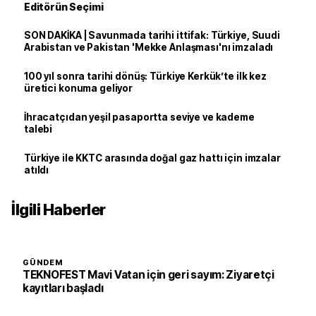
Editörün Seçimi
SON DAKİKA | Savunmada tarihi ittifak: Türkiye, Suudi
Arabistan ve Pakistan 'Mekke Anlaşması'nı imzaladı
100 yıl sonra tarihi dönüş: Türkiye Kerkük’te ilk kez
üretici konuma geliyor
İhracatçıdan yeşil pasaportta seviye ve kademe
talebi
Türkiye ile KKTC arasında doğal gaz hattı için imzalar
atıldı
İlgili Haberler
GÜNDEM
TEKNOFEST Mavi Vatan için geri sayım: Ziyaretçi
kayıtları başladı