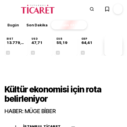
Bugün
Son Dakika
Finans
EKSTRA
BIST
USD
EUR
GBP
13.779,39
47,71
55,19
64,41
PİYASA
VERİLERİ
-0,14%
+0,18%
+0,32%
+0,38%
Gündem
Kültür ekonomisi için rota
belirleniyor
HABER: MÜGE BİBER
İSTANBUL TICARET