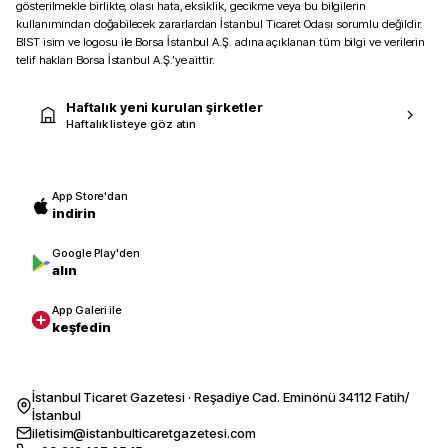
gösterilmekle birlikte, olası hata, eksiklik, gecikme veya bu bilgilerin
kullanımından doğabilecek zararlardan İstanbul Ticaret Odası sorumlu değildir.
BIST isim ve logosu ile Borsa İstanbul A.Ş. adına açıklanan tüm bilgi ve verilerin
telif hakları Borsa İstanbul A.Ş.’ye aittir.
Haftalık yeni kurulan şirketler
Haftalık listeye göz atın
App Store'dan
indirin
Google Play'den
alın
App Galeri ile
keşfedin
İstanbul Ticaret Gazetesi · Reşadiye Cad. Eminönü 34112 Fatih/
İstanbul
iletisim@istanbulticaretgazetesi.com