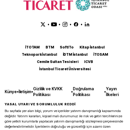
•
•
•
•
İTOTAM
BTM
SoftITo
Kitap İstanbul
Teknopark İstanbul
İDTM İstanbul
İTOSAM
Cemile Sultan Tesisleri
ICVB
İstanbul Ticaret Üniversitesi
Gizlilik ve KVKK
Doğrulama
Yayın
Künye
•
İletişim
•
•
•
Politikası
Politikası
İlkeleri
YASAL UYARI VE SORUMLULUK REDDİ
Bu sayfada yer alan bilgi, yorum ve içerikler yatırım danışmanlığı kapsamında
değildir. Yatırım kararları, kişisel mali durumunuz ile risk ve getiri tercihlerinize
göre yetkili kurumlarla yapılacak yatırım danışmanlığı sözleşmesi çerçevesinde
değerlendirilmelidir. İçeriklerin doğruluğu ve güncelliği için azami özen