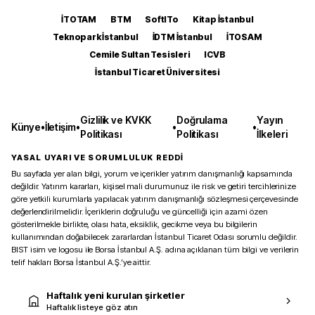
İTOTAM
BTM
SoftITo
Kitap İstanbul
Teknopark İstanbul
İDTM İstanbul
İTOSAM
Cemile Sultan Tesisleri
ICVB
İstanbul Ticaret Üniversitesi
Gizlilik ve KVKK
Doğrulama
Yayın
Künye
•
İletişim
•
•
•
Politikası
Politikası
İlkeleri
YASAL UYARI VE SORUMLULUK REDDİ
Bu sayfada yer alan bilgi, yorum ve içerikler yatırım danışmanlığı kapsamında
değildir. Yatırım kararları, kişisel mali durumunuz ile risk ve getiri tercihlerinize
göre yetkili kurumlarla yapılacak yatırım danışmanlığı sözleşmesi çerçevesinde
değerlendirilmelidir. İçeriklerin doğruluğu ve güncelliği için azami özen
gösterilmekle birlikte, olası hata, eksiklik, gecikme veya bu bilgilerin
kullanımından doğabilecek zararlardan İstanbul Ticaret Odası sorumlu değildir.
BIST isim ve logosu ile Borsa İstanbul A.Ş. adına açıklanan tüm bilgi ve verilerin
telif hakları Borsa İstanbul A.Ş.’ye aittir.
Haftalık yeni kurulan şirketler
Haftalık listeye göz atın