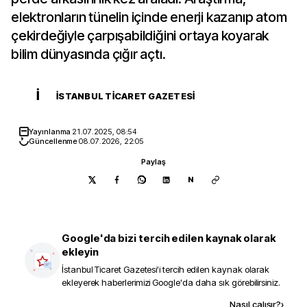
elektronların tünelin içinde enerji kazanıp atom
çekirdeğiyle çarpışabildiğini ortaya koyarak
bilim dünyasında çığır açtı.
İ
İSTANBUL TICARET GAZETESI
Yayınlanma
21.07.2025, 08:54
Güncellenme
08.07.2026, 22:05
Paylaş
N
Google'da bizi tercih edilen kaynak olarak
ekleyin
İstanbul Ticaret Gazetesi
'i tercih edilen kaynak olarak
ekleyerek haberlerimizi Google'da daha sık görebilirsiniz.
Kaynak ekle
Nasıl çalışır?
›