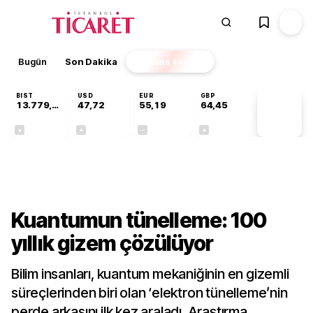
Bugün
Son Dakika
Finans
EKSTRA
BIST
USD
EUR
GBP
13.779,39
47,72
55,19
64,45
PİYASA
VERİLERİ
-0,14%
+0,02%
+0,00%
+0,06%
Teknoloji
Kuantumun tünelleme: 100
yıllık gizem çözülüyor
Bilim insanları, kuantum mekaniğinin en gizemli
süreçlerinden biri olan ‘elektron tünelleme’nin
perde arkasını ilk kez araladı. Araştırma,