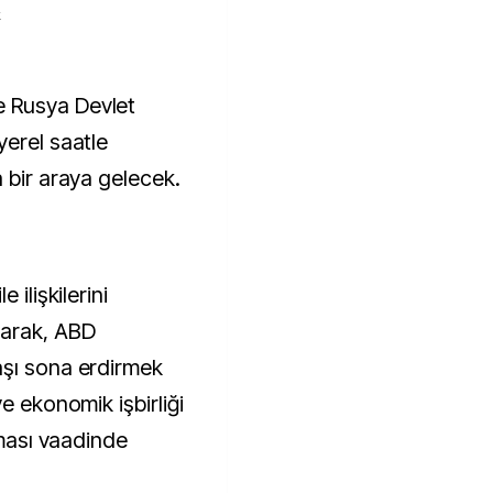
k
yerel saatle
 bir araya gelecek.
 ilişkilerini
narak, ABD
aşı sona erdirmek
e ekonomik işbirliği
şması vaadinde