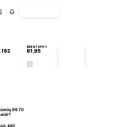
ÜYE
CANLI BORSA
Girişi
BRENTSPOT
.192
81,95
PİYASA
VERİLERİ
+1,18%
-1,00%
+0,00
-0,83
 gümüş 99.70
seldi?
eldi: ABD