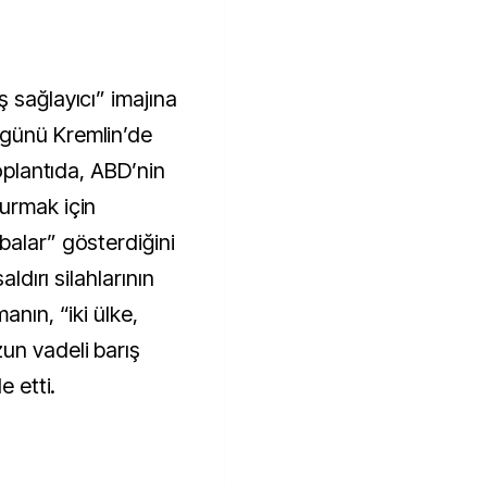
 sağlayıcı” imajına
günü Kremlin’de
toplantıda, ABD’nin
urmak için
balar” gösterdiğini
aldırı silahlarının
anın, “iki ülke,
un vadeli barış
e etti.