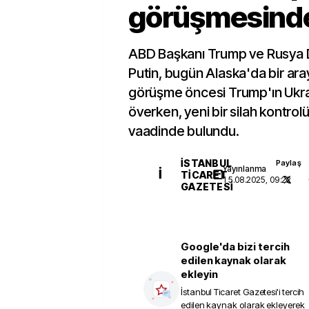
görüşmesind
ABD Başkanı Trump ve Rusya 
Putin, bugün Alaska'da bir aray
görüşme öncesi Trump'ın Ukra
överken, yeni bir silah kontrol
vaadinde bulundu.
İSTANBUL
Paylaş
Yayınlanma
İ
TICARET
15.08.2025, 09:22
GAZETESI
Google'da bizi tercih
edilen kaynak olarak
ekleyin
İstanbul Ticaret Gazetesi
'i tercih
edilen kaynak olarak ekleyerek