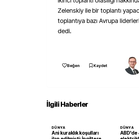
ikinci toplantı olasılığı hakkınd
Zelenskiy ile bir toplantı yapac
toplantıya bazı Avrupa liderler
dedi.
Beğen
Kaydet
İlgili Haberler
DÜNYA
DÜNYA
Ani kuraklık koşulları
ABD'de 
ilan edilmişti: İngiltere
elektrik