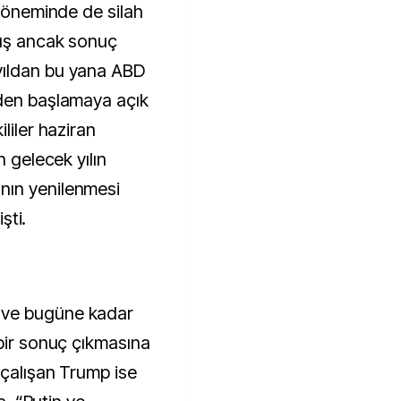
 döneminde de silah
mış ancak sonuç
yıldan bu yana ABD
iden başlamaya açık
liler haziran
n gelecek yılın
nın yenilenmesi
şti.
 ve bugüne kadar
 bir sonuç çıkmasına
 çalışan Trump ise