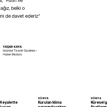
a, “Putin ve
ağız, belki o
ini de davet ederiz”
YAŞAR KAYA
İstanbul Ticaret Gazetesi –
Haber Müdürü
DÜNYA
DÜNYA
4 eyalette
Kurulan klima
Küresel 
li uçan
sayısında rekor:
fiyatların