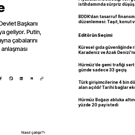
e
istihdamında sürpriz düşüş
BDDK’dan tasarruf finans
düzenlemesi: Taşıt, konut v
Devlet Başkanı
limitler değişti
a geliyor. Putin,
Editörün Seçimi
yna çabalarını
Küresel gıda güvenliğinde r
ü anlaşması
Karadeniz ve Azak Denizi'nd
trafiği sekteye uğradı
Hürmüz’de gemi trafiği sert
günde sadece 33 geçiş
N
Türk girişimcilerine 4 bin 
alan açıldı! Tarihi bağlar 
ortaklığa dönüşüyor
Hürmüz Boğazı abluka altı
yüzde 20 pay istedi
Kaynak ekle
Nasıl çalışır?
›