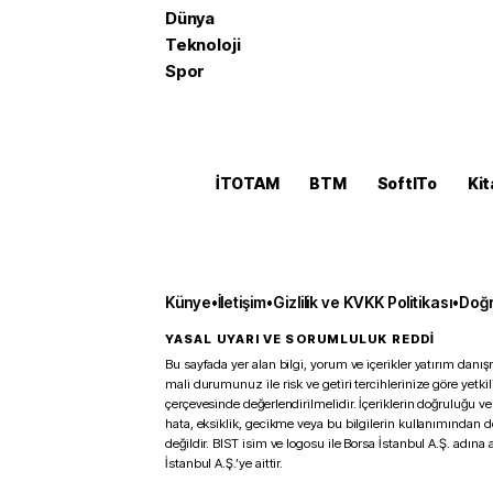
Dünya
Teknoloji
Spor
İTOTAM
BTM
SoftITo
Kit
Künye
•
İletişim
•
Gizlilik ve KVKK Politikası
•
Doğr
YASAL UYARI VE SORUMLULUK REDDİ
Bu sayfada yer alan bilgi, yorum ve içerikler yatırım danışm
mali durumunuz ile risk ve getiri tercihlerinize göre yetk
çerçevesinde değerlendirilmelidir. İçeriklerin doğruluğu ve
hata, eksiklik, gecikme veya bu bilgilerin kullanımından 
değildir. BIST isim ve logosu ile Borsa İstanbul A.Ş. adına a
İstanbul A.Ş.’ye aittir.