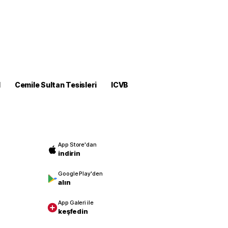
M
Cemile Sultan Tesisleri
ICVB
App Store'dan
indirin
Google Play'den
alın
App Galeri ile
keşfedin