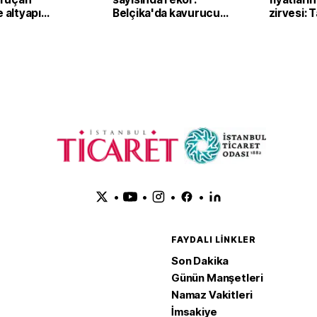
e altyapı
Belçika'da kavurucu
zirvesi: 
sıcaklar klima
fiyatları
satışlarını artırdı
yukarı ta
•
•
•
•
FAYDALI LINKLER
Son Dakika
Günün Manşetleri
Namaz Vakitleri
İmsakiye