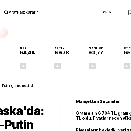
Ara
"
Faiz kararı
"
Ctrl K
RA
GBP
ALTIN
XAGUSD
BTC
64,44
6.678
63,77
65
+0,31%
+0,41%
+2,86%
+3,69%
0,17
0,26
185,75
2,27
mp-Putin görüşmesinde
Manşetten Seçmeler
laska'da:
Gram altın 6.704 TL, gram
TL oldu: Fiyatlar neden yük
-Putin
Piyasaların beklediği veri g