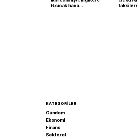
6.sıcak hava
taksiler
dalgasının etkisine
yatırımı
girecek
KATEGORILER
Gündem
Ekonomi
Finans
Sektörel