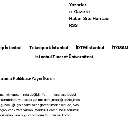
Yazarlar
e-Gazete
Haber Site Haritası
RSS
ap İstanbul
Teknopark İstanbul
İDTM İstanbul
İTOSA
İstanbul Ticaret Üniversitesi
ulama Politikası
•
Yayın İlkeleri
anlığı kapsamında değildir. Yatırım kararları, kişisel
ili kurumlarla yapılacak yatırım danışmanlığı sözleşmesi
 güncelliği için azami özen gösterilmekle birlikte, olası
doğabilecek zararlardan İstanbul Ticaret Odası sorumlu
çıklanan tüm bilgi ve verilerin telif hakları Borsa