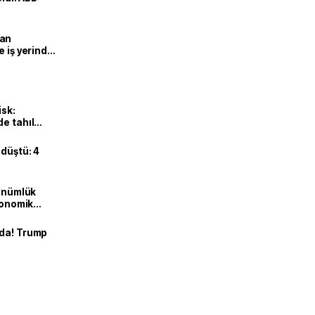
man
e iş yerinde
isk:
e tahıl
 düştü: 4
dönümlük
ekonomik
nda! Trump