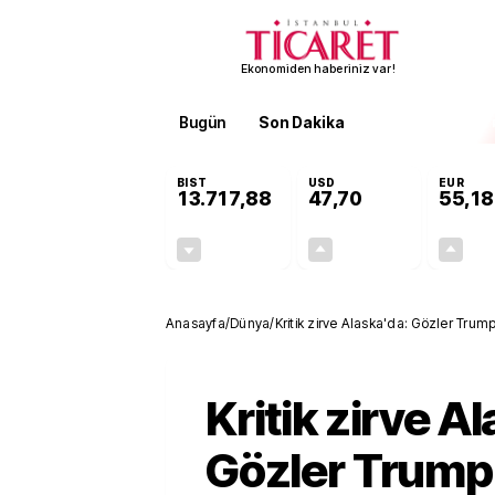
Ekonomiden haberiniz var!
Bugün
Son Dakika
Finans
EKST
BIST
USD
EUR
13.717,88
47,70
55,18
-0,59%
+0,17%
-80,94
0,08
Anasayfa
/
Dünya
/
Kritik zirve Alaska'da: Gözler Tru
Kritik zirve A
Gözler Trump