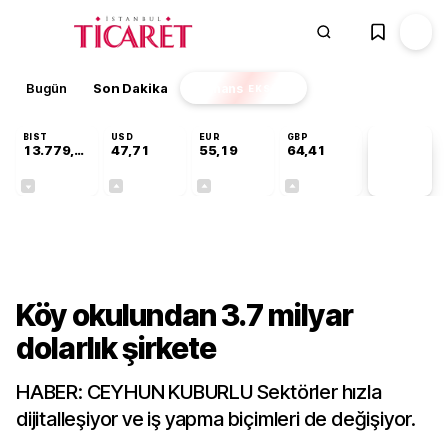
Bugün
Son Dakika
Finans
EKSTRA
BIST
USD
EUR
GBP
13.779,39
47,71
55,19
64,41
PİYASA
VERİLERİ
-0,14%
+0,18%
+0,32%
+0,38%
Gündem
Köy okulundan 3.7 milyar
dolarlık şirkete
HABER: CEYHUN KUBURLU Sektörler hızla
dijitalleşiyor ve iş yapma biçimleri de değişiyor.