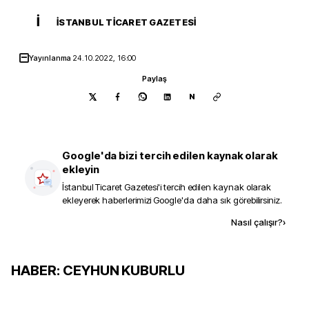
İ
İSTANBUL TICARET GAZETESI
Yayınlanma
24.10.2022, 16:00
Paylaş
N
Google'da bizi tercih edilen kaynak olarak
ekleyin
İstanbul Ticaret Gazetesi
'i tercih edilen kaynak olarak
ekleyerek haberlerimizi Google'da daha sık görebilirsiniz.
Kaynak ekle
Nasıl çalışır?
›
HABER:
CEYHUN KUBURLU