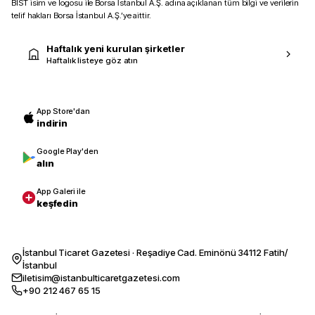
BIST isim ve logosu ile Borsa İstanbul A.Ş. adına açıklanan tüm bilgi ve verilerin
telif hakları Borsa İstanbul A.Ş.’ye aittir.
Haftalık yeni kurulan şirketler
Haftalık listeye göz atın
App Store'dan
indirin
Google Play'den
alın
App Galeri ile
keşfedin
İstanbul Ticaret Gazetesi · Reşadiye Cad. Eminönü 34112 Fatih/
İstanbul
iletisim@istanbulticaretgazetesi.com
+90 212 467 65 15