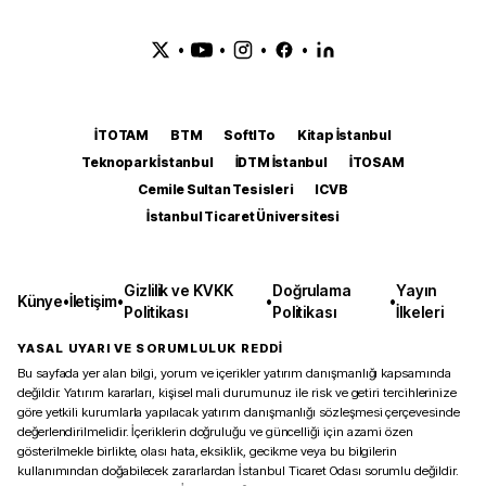
•
•
•
•
İTOTAM
BTM
SoftITo
Kitap İstanbul
Teknopark İstanbul
İDTM İstanbul
İTOSAM
Cemile Sultan Tesisleri
ICVB
İstanbul Ticaret Üniversitesi
Gizlilik ve KVKK
Doğrulama
Yayın
Künye
•
İletişim
•
•
•
Politikası
Politikası
İlkeleri
YASAL UYARI VE SORUMLULUK REDDİ
Bu sayfada yer alan bilgi, yorum ve içerikler yatırım danışmanlığı kapsamında
değildir. Yatırım kararları, kişisel mali durumunuz ile risk ve getiri tercihlerinize
göre yetkili kurumlarla yapılacak yatırım danışmanlığı sözleşmesi çerçevesinde
değerlendirilmelidir. İçeriklerin doğruluğu ve güncelliği için azami özen
gösterilmekle birlikte, olası hata, eksiklik, gecikme veya bu bilgilerin
kullanımından doğabilecek zararlardan İstanbul Ticaret Odası sorumlu değildir.