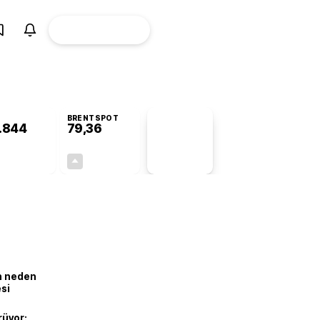
ÜYE
CANLI BORSA
Girişi
BRENTSPOT
.844
79,36
PİYASA
VERİLERİ
+0,94%
+0,57%
+0,00
0,45
ın neden
esi
rüyor: