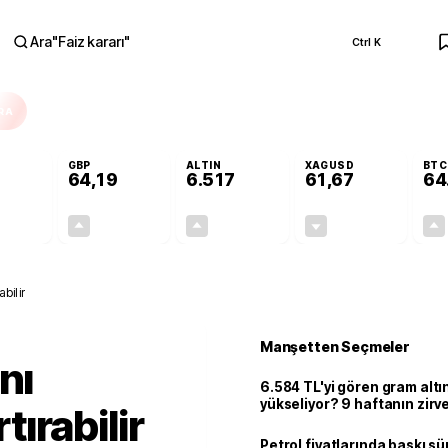
Ara
"
Faiz kararı
"
Ctrl K
RA
GBP
ALTIN
XAGUSD
BTC
64,19
6.517
61,67
64
+0,11%
+0,15%
+0,32%
-0,60%
0,06
0,10
20,92
-0,37
abilir
Manşetten Seçmeler
nı
6.584 TL'yi gören gram alt
yükseliyor? 9 haftanın zirv
rtırabilir
Petrol fiyatlarında baskı sü