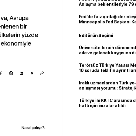
Anlaşma beklentileriyle 79
eva, Avrupa
Fed'de faiz çatlağı derinleş
Minneapolis Fed Başkanı K
nlenen bir
de şahin mesajlar geldi
ülkelerin yüzde
Editörün Seçimi
r ekonomiyle
Üniversite tercih dönemind
aile ve gelecek kaygısına d
Terörsüz Türkiye Yasası Mec
10 soruda teklifin ayrıntılar
N
Iraklı uzmanlardan Türkiye-
anlaşması yorumu: Stratejik
Türkiye ile KKTC arasında 
hattı için imzalar atıldı
Kaynak ekle
Nasıl çalışır?
›
k