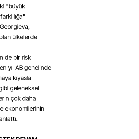
ki "büyük
arklılığa"
 Georgieva,
 olan ülkelerde
 de bir risk
en yıl AB genelinde
maya kıyasla
gibi geleneksel
lerin çok daha
ve ekonomilerinin
nlattı.