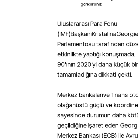
görebilirsiniz.
Uluslararası Para Fonu
(IMF)BaşkanıKristalinaGeorgi
Parlamentosu tarafından düze
etkinlikte yaptığı konuşmada, 
90'ının 2020'yi daha küçük bi
tamamladığına dikkati çekti.
Merkez bankalarıve finans otor
olağanüstü güçlü ve koordinel
sayesinde durumun daha kötü
geçildiğine işaret eden Geor
Merkez Bankası (ECB) ile Avrup