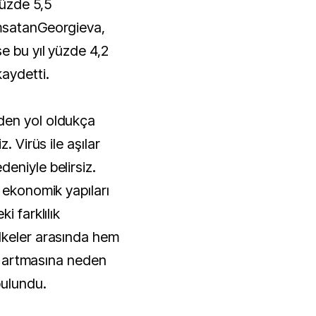
üzde 5,5
msatanGeorgieva,
e bu yıl yüzde 4,2
aydetti.
den yol oldukça
. Virüs ile aşılar
eniyle belirsiz.
 ekonomik yapıları
i farklılık
lkeler arasında hem
in artmasına neden
bulundu.