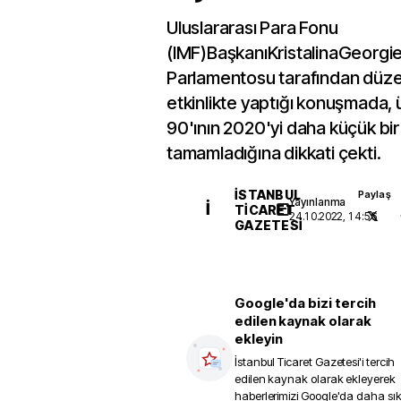
Uluslararası Para Fonu
(IMF)BaşkanıKristalinaGeorgi
Parlamentosu tarafından düze
etkinlikte yaptığı konuşmada, 
90'ının 2020'yi daha küçük bi
tamamladığına dikkati çekti.
İSTANBUL
Paylaş
Yayınlanma
İ
TICARET
24.10.2022, 14:56
GAZETESI
Google'da bizi tercih
edilen kaynak olarak
ekleyin
İstanbul Ticaret Gazetesi
'i tercih
edilen kaynak olarak ekleyerek
haberlerimizi Google'da daha sı