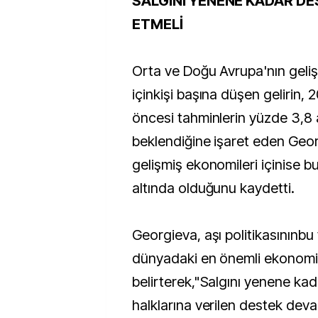
SALGINI YENENE KADAR D
ETMELİ
Orta ve Doğu Avrupa'nın geliş
içinkişi başına düşen gelirin,
öncesi tahminlerin yüzde 3,8 
beklendiğine işaret eden Geor
gelişmiş ekonomileri içinise b
altında olduğunu kaydetti.
Georgieva, aşı politikasınınbu 
dünyadaki en önemli ekonomi 
belirterek,"Salgını yenene ka
halklarına verilen destek deva