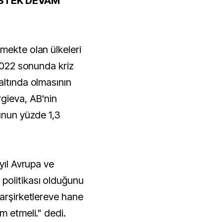
ESTEK DEVAM
mekte olan ülkeleri
 2022 sonunda kriz
altında olmasının
gieva, AB'nin
unun yüzde 1,3
yıl Avrupa ve
politikası olduğunu
darşirketlereve hane
m etmeli." dedi.