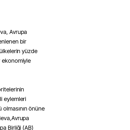
eva, Avrupa
nlenen bir
ülkelerin yüzde
r ekonomiyle
itelerinin
i eylemleri
 olmasının önüne
gieva,Avrupa
a Birliği (AB)