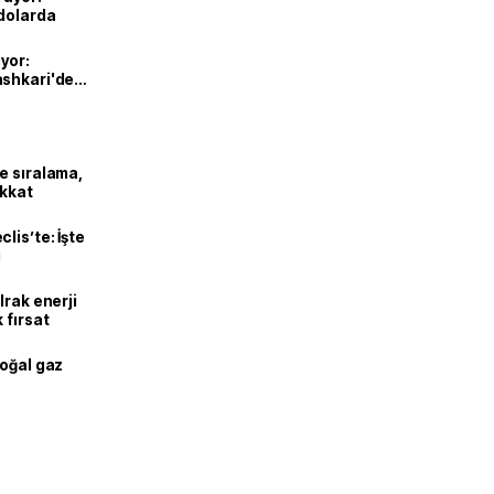
 dolarda
iyor:
ashkari'den
e sıralama,
ikkat
lis’te: İşte
ı
Irak enerji
 fırsat
doğal gaz