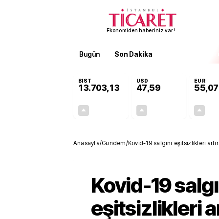
Ekonomiden haberiniz var!
Bugün
Son Dakika
Finans
EKST
BIST
USD
EUR
13.703,13
47,59
55,07
+0,11%
+0,06%
15,20
0,03
Anasayfa
/
Gündem
/
Kovid-19 salgını eşitsizlikleri artır
Kovid-19 salgı
eşitsizlikleri a