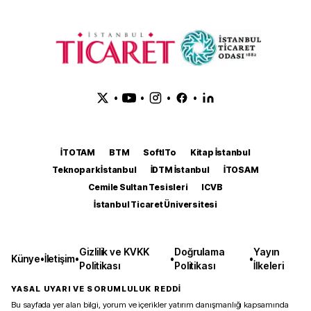
•
•
•
•
İTOTAM
BTM
SoftITo
Kitap İstanbul
Teknopark İstanbul
İDTM İstanbul
İTOSAM
Cemile Sultan Tesisleri
ICVB
İstanbul Ticaret Üniversitesi
Gizlilik ve KVKK
Doğrulama
Yayın
Künye
•
İletişim
•
•
•
Politikası
Politikası
İlkeleri
YASAL UYARI VE SORUMLULUK REDDİ
Bu sayfada yer alan bilgi, yorum ve içerikler yatırım danışmanlığı kapsamında