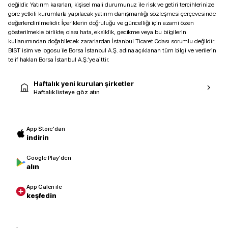
değildir. Yatırım kararları, kişisel mali durumunuz ile risk ve getiri tercihlerinize
göre yetkili kurumlarla yapılacak yatırım danışmanlığı sözleşmesi çerçevesinde
değerlendirilmelidir. İçeriklerin doğruluğu ve güncelliği için azami özen
gösterilmekle birlikte, olası hata, eksiklik, gecikme veya bu bilgilerin
kullanımından doğabilecek zararlardan İstanbul Ticaret Odası sorumlu değildir.
BIST isim ve logosu ile Borsa İstanbul A.Ş. adına açıklanan tüm bilgi ve verilerin
telif hakları Borsa İstanbul A.Ş.’ye aittir.
Haftalık yeni kurulan şirketler
Haftalık listeye göz atın
App Store'dan
indirin
Google Play'den
alın
App Galeri ile
keşfedin