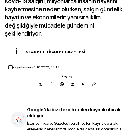
Kovid-19 salgını, milyonlarca insanın hayatını
kaybetmesine neden olurken, salgın gündelik
hayatın ve ekonomilerin yanı sıra iklim
değişikliğiyle mücadele gündemini
şekillendiriyor.
İ
İSTANBUL TICARET GAZETESI
Yayınlanma
24.10.2022, 15:17
Paylaş
N
Google'da bizi tercih edilen kaynak olarak
ekleyin
İstanbul Ticaret Gazetesi
'i tercih edilen kaynak olarak
ekleyerek haberlerimizi Google'da daha sık görebilirsiniz.