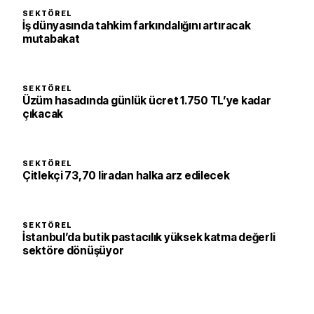
SEKTÖREL
İş dünyasında tahkim farkındalığını artıracak
mutabakat
SEKTÖREL
Üzüm hasadında günlük ücret 1.750 TL’ye kadar
çıkacak
SEKTÖREL
Çitlekçi 73,70 liradan halka arz edilecek
SEKTÖREL
İstanbul’da butik pastacılık yüksek katma değerli
sektöre dönüşüyor