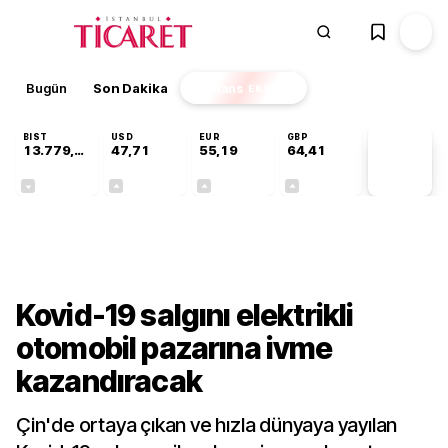
Bugün
Son Dakika
Finans
EKSTRA
BIST
USD
EUR
GBP
13.779,39
47,71
55,19
64,41
PİYASA
VERİLERİ
-0,14%
+0,18%
+0,32%
+0,38%
Sektörel
Kovid-19 salgını elektrikli
otomobil pazarına ivme
kazandıracak
Çin'de ortaya çıkan ve hızla dünyaya yayılan