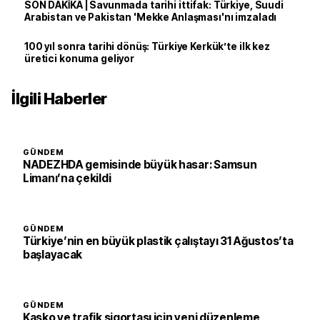
SON DAKİKA | Savunmada tarihi ittifak: Türkiye, Suudi
Arabistan ve Pakistan 'Mekke Anlaşması'nı imzaladı
100 yıl sonra tarihi dönüş: Türkiye Kerkük’te ilk kez
üretici konuma geliyor
İlgili Haberler
GÜNDEM
NADEZHDA gemisinde büyük hasar: Samsun
Limanı’na çekildi
GÜNDEM
Türkiye’nin en büyük plastik çalıştayı 31 Ağustos’ta
başlayacak
GÜNDEM
Kasko ve trafik sigortası için yeni düzenleme