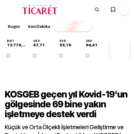
Bugün
Son Dakika
Finans
EKSTRA
BIST
USD
EUR
GBP
13.779,39
47,71
55,19
64,41
PİYASA
VERİLERİ
-0,14%
+0,18%
+0,32%
+0,38%
Gündem
KOSGEB geçen yıl Kovid-19'un
gölgesinde 69 bine yakın
işletmeye destek verdi
Küçük ve Orta Ölçekli İşletmeleri Geliştirme ve