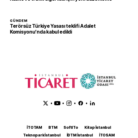
GÜNDEM
Terörsüz Türkiye Yasası teklifi Adalet
Komisyonu’nda kabul edildi
•
•
•
•
İTOTAM
BTM
SoftITo
Kitap İstanbul
Teknopark İstanbul
İDTM İstanbul
İTOSAM