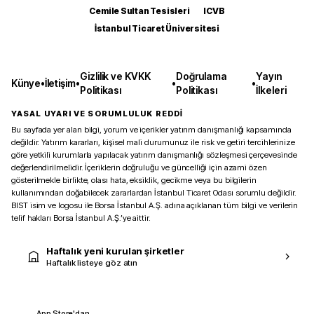
Cemile Sultan Tesisleri
ICVB
İstanbul Ticaret Üniversitesi
Gizlilik ve KVKK
Doğrulama
Yayın
Künye
•
İletişim
•
•
•
Politikası
Politikası
İlkeleri
YASAL UYARI VE SORUMLULUK REDDİ
Bu sayfada yer alan bilgi, yorum ve içerikler yatırım danışmanlığı kapsamında
değildir. Yatırım kararları, kişisel mali durumunuz ile risk ve getiri tercihlerinize
göre yetkili kurumlarla yapılacak yatırım danışmanlığı sözleşmesi çerçevesinde
değerlendirilmelidir. İçeriklerin doğruluğu ve güncelliği için azami özen
gösterilmekle birlikte, olası hata, eksiklik, gecikme veya bu bilgilerin
kullanımından doğabilecek zararlardan İstanbul Ticaret Odası sorumlu değildir.
BIST isim ve logosu ile Borsa İstanbul A.Ş. adına açıklanan tüm bilgi ve verilerin
telif hakları Borsa İstanbul A.Ş.’ye aittir.
Haftalık yeni kurulan şirketler
Haftalık listeye göz atın
App Store'dan