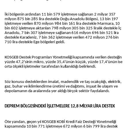
İki bölgenin ardından 11 bin 579 işletmeye sağlanan 2 milyar 357
milyon 875 bin 285 lira destekle Doğu Anadolu Bölgesi, 13 bin 197
işletmeye verilen 870 milyon 984 bin 161 lira destekle Marmara, 10
bin 602 işletmeye aktarılan 798 milyon 305 bin 325 liralık destekle İç
Anadolu, 7 bin 307 işletmeye sağlanan 616 milyon 696 bin 521 lira
destekle Karadeniz, 7 bin 362 işletmeye verilen 472 milyon 276 bin
710 lira destekle Ege bölgeleri geldi.
KOSGEB Destek Programları Yönetmeliği kapsamında verilen desteğin
yüzde 47,2'sinin mikro, yüzde 35,4'ünün küçük, yüzde 17,4'ünün ise
orta ölçekli işletmeler tarafından kullanıldığı belirlendi.
Söz konusu desteklerden imalat, madencilik ve taş ocakçılığı, elektrik,
gaz, buhar ve iklimlendirme üretimi ve dağıtımı, inşaat ile ulaşım ve
depolamanın da aralarında yer aldığı birçok sektör faydalandı.
DEPREM BÖLGESİNDEKİ İŞLETMELERE 12,8 MİLYAR LİRA DESTEK
Öte yandan, geçen yıl KOSGEB KOBİ Kredi Faiz Desteği Yönetmeliği
kapsamında 10 bin 771 işletmeye 672 milyon 6 bin 799 lira destek