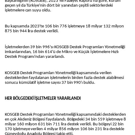
Başkanlığının (KOSGEB), 2023 Yılı Faaliyet Raporu'na göre, kurum
geçen yıl da Türkiye'nin dört bir yanından çeşitli sektörlerdeki
işletmelere can suyu oldu.
Bu kapsamda 2023'te 106 bin 776 işletmeye 18 milyar 132 milyon
875 bin 944 lira destek verildi.
İşletmelerden 39 bin 996'sı KOSGEB Destek Programları Yönetmeliği
imkanlarından, 16 bin 614'ü de Mikro ve Küçük İşletmelere Hızlı
Destek Programı'ndan yararlandı.
KOSGEB Destek Programları Yönetmeliği kapsamında verilen
desteklerden faydalanan işletmelerin birden fazla destek alabilmesi
sonucu kümülatif işletme sayısı 37 bin 990'ı buldu.
HER BÖLGEDEKİ İŞLETMELER YARARLANDI
KOSGEB Destek Programları Yönetmeliği kapsamındaki desteklerden
en çok Akdeniz Bölgesi faydalandı. Bölgedeki 34 bin 559 işletmeye 8
milyar 160 milyon 631 bin 711 lira destek verildi. Bu bölgeyi 22 bin
170 işletmeye verilen 4 milyar 856 milyon 106 bin 231 lira destekle
Güneydoğu Anadolu Bölgesi takip etti.