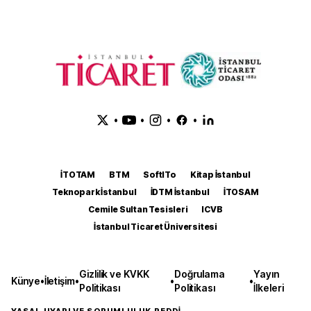
•
•
•
•
İTOTAM
BTM
SoftITo
Kitap İstanbul
Teknopark İstanbul
İDTM İstanbul
İTOSAM
Cemile Sultan Tesisleri
ICVB
İstanbul Ticaret Üniversitesi
Gizlilik ve KVKK
Doğrulama
Yayın
Künye
•
İletişim
•
•
•
Politikası
Politikası
İlkeleri
YASAL UYARI VE SORUMLULUK REDDİ