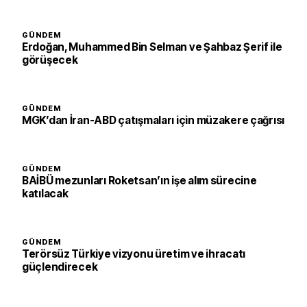
GÜNDEM
Erdoğan, Muhammed Bin Selman ve Şahbaz Şerif ile
görüşecek
GÜNDEM
MGK’dan İran-ABD çatışmaları için müzakere çağrısı
GÜNDEM
BAİBÜ mezunları Roketsan’ın işe alım sürecine
katılacak
GÜNDEM
Terörsüz Türkiye vizyonu üretim ve ihracatı
güçlendirecek