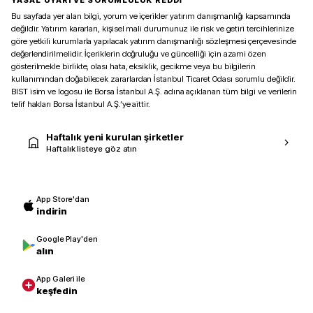
Bu sayfada yer alan bilgi, yorum ve içerikler yatırım danışmanlığı kapsamında
değildir. Yatırım kararları, kişisel mali durumunuz ile risk ve getiri tercihlerinize
göre yetkili kurumlarla yapılacak yatırım danışmanlığı sözleşmesi çerçevesinde
değerlendirilmelidir. İçeriklerin doğruluğu ve güncelliği için azami özen
gösterilmekle birlikte, olası hata, eksiklik, gecikme veya bu bilgilerin
kullanımından doğabilecek zararlardan İstanbul Ticaret Odası sorumlu değildir.
BIST isim ve logosu ile Borsa İstanbul A.Ş. adına açıklanan tüm bilgi ve verilerin
telif hakları Borsa İstanbul A.Ş.’ye aittir.
Haftalık yeni kurulan şirketler
Haftalık listeye göz atın
App Store'dan
indirin
Google Play'den
alın
App Galeri ile
keşfedin