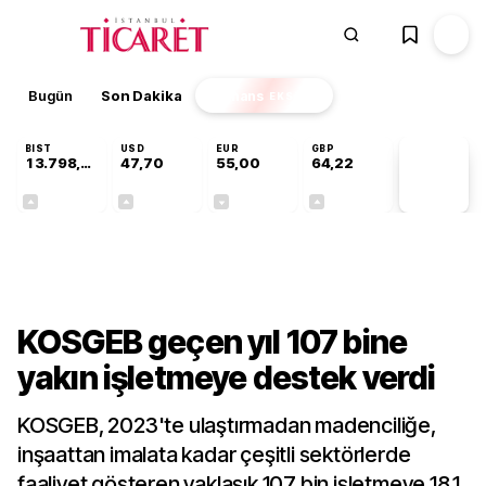
Bugün
Son Dakika
Finans
EKSTRA
BIST
USD
EUR
GBP
13.798,82
47,70
55,00
64,22
PİYASA
VERİLERİ
+0,70%
+0,16%
-0,03%
+0,07%
Gündem
KOSGEB geçen yıl 107 bine
yakın işletmeye destek verdi
KOSGEB, 2023'te ulaştırmadan madenciliğe,
inşaattan imalata kadar çeşitli sektörlerde
faaliyet gösteren yaklaşık 107 bin işletmeye 18,1