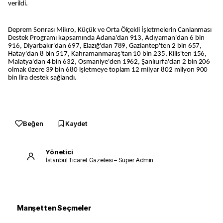
verildi.
Deprem Sonrası Mikro, Küçük ve Orta Ölçekli İşletmelerin Canlanması
Destek Programı kapsamında Adana'dan 913, Adıyaman'dan 6 bin
916, Diyarbakır'dan 697, Elazığ'dan 789, Gaziantep'ten 2 bin 657,
Hatay'dan 8 bin 517, Kahramanmaraş'tan 10 bin 235, Kilis'ten 156,
Malatya'dan 4 bin 632, Osmaniye'den 1962, Şanlıurfa'dan 2 bin 206
olmak üzere 39 bin 680 işletmeye toplam 12 milyar 802 milyon 900
bin lira destek sağlandı.
Beğen
Kaydet
Yönetici
İstanbul Ticaret Gazetesi – Süper Admin
Manşetten Seçmeler