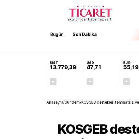
Ekonomiden haberiniz var!
Bugün
Son Dakika
Finans
EKST
SON DAKİKA
Öğrenci affı ve ek sınav hakkı 
BIST
USD
EUR
13.779,39
47,71
55,19
-0,14%
+0,18%
-19,42
0,09
Anasayfa
/
Gündem
/
KOSGEB destekleri teminatsız ver
KOSGEB deste