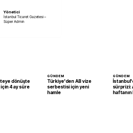
Yönetici
İstanbul Ticaret Gazetesi –
Süper Admin
GÜNDEM
GÜNDEM
iteye dönüşte
Türkiye'den AB vize
İstanbul'
için 4 ay süre
serbestisi için yeni
sürprizi
hamle
haftanın
durumunu