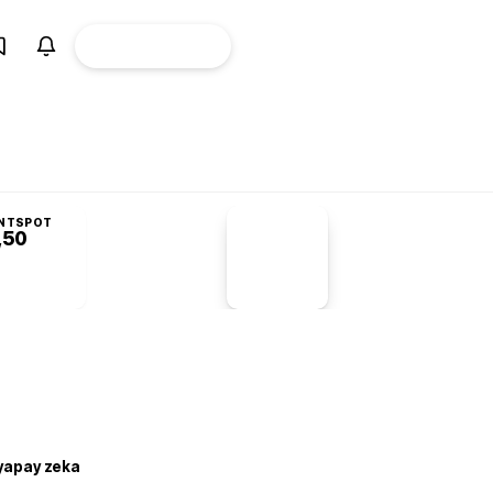
ÜYE
CANLI BORSA
Girişi
NTSPOT
,50
PİYASA
VERİLERİ
-1,55%
-1,28
 yapay zeka