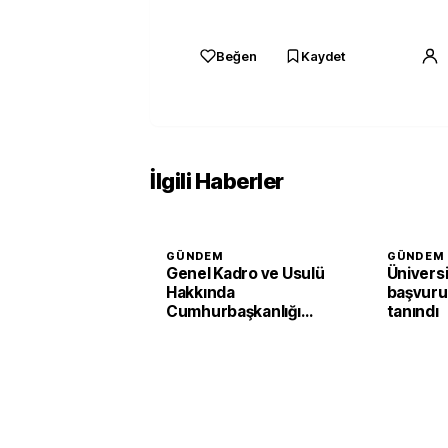
Beğen
Kaydet
İlgili Haberler
GÜNDEM
GÜNDEM
Genel Kadro ve Usulü
Ünivers
Hakkında
başvuru 
Cumhurbaşkanlığı
tanındı
Kararnamesinde
değişiklik