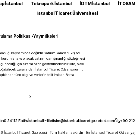
ap İstanbul
Teknopark İstanbul
İDTM İstanbul
İTOSA
İstanbul Ticaret Üniversitesi
ulama Politikası
•
Yayın İlkeleri
anlığı kapsamında değildir. Yatırım kararları, kişisel
ili kurumlarla yapılacak yatırım danışmanlığı sözleşmesi
 güncelliği için azami özen gösterilmekle birlikte, olası
doğabilecek zararlardan İstanbul Ticaret Odası sorumlu
çıklanan tüm bilgi ve verilerin telif hakları Borsa
önü 34112 Fatih/İstanbul
iletisim@istanbulticaretgazetesi.com
+90 212
 İstanbul Ticaret Gazetesi · Tüm hakları saklıdır · Bir İstanbul Ticaret Odası ya