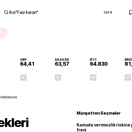
Ara
"
Faiz kararı
"
Ctrl K
RA
Resmi Gazete'de!
Öğrenci affı ve ek sınav hakkı Resmi Gazete'de!
GBP
XAGUSD
BTC
BRE
64,41
63,57
64.830
81
+0,32%
+0,38%
+3,37%
-0,26%
0,18
0,24
2,07
+0,00
ilebilecek
Manşetten Seçmeler
kleri
Kamuda verimsizlik riskine
freni