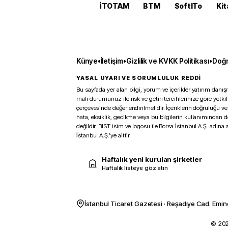
İTOTAM
BTM
SoftITo
Kit
Künye
•
İletişim
•
Gizlilik ve KVKK Politikası
•
Doğr
YASAL UYARI VE SORUMLULUK REDDİ
Bu sayfada yer alan bilgi, yorum ve içerikler yatırım danışm
mali durumunuz ile risk ve getiri tercihlerinize göre yetk
çerçevesinde değerlendirilmelidir. İçeriklerin doğruluğu ve
hata, eksiklik, gecikme veya bu bilgilerin kullanımından 
değildir. BIST isim ve logosu ile Borsa İstanbul A.Ş. adına a
İstanbul A.Ş.’ye aittir.
Haftalık yeni kurulan şirketler
Haftalık listeye göz atın
İstanbul Ticaret Gazetesi · Reşadiye Cad. Emin
© 2026