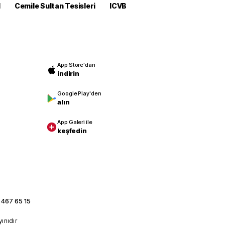
M
Cemile Sultan Tesisleri
ICVB
App Store'dan
indirin
Google Play'den
alın
App Galeri ile
keşfedin
 467 65 15
yınıdır