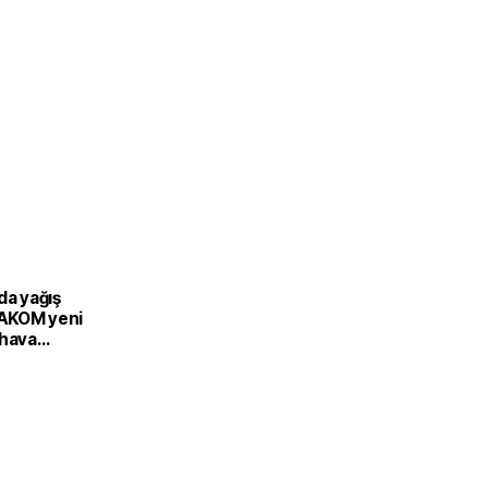
da yağış
: AKOM yeni
 hava
 açıkladı!