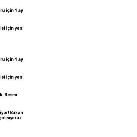
u için 4 ay
si için yeni
u için 4 ay
si için yeni
kkı Resmi
üyor! Bakan
çalışıyoruz