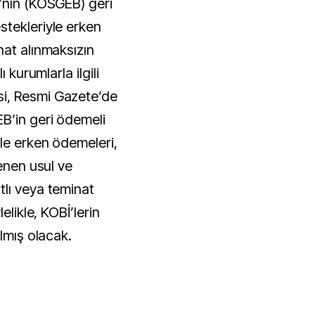
’nın (KOSGEB) geri
tekleriyle erken
nat alınmaksızın
 kurumlarla ilgili
i, Resmi Gazete’de
B’in geri ödemeli
le erken ödemeleri,
lenen usul ve
lı veya teminat
elikle, KOBİ’lerin
ılmış olacak.