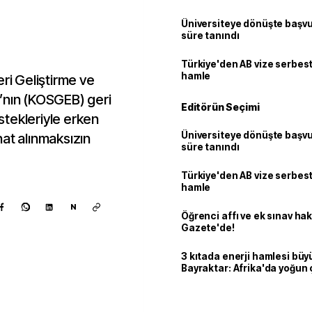
Üniversiteye dönüşte başvur
süre tanındı
Türkiye'den AB vize serbesti
hamle
eri Geliştirme ve
’nın (KOSGEB) geri
Editörün Seçimi
tekleriyle erken
Üniversiteye dönüşte başvur
at alınmaksızın
süre tanındı
Türkiye'den AB vize serbesti
hamle
N
Öğrenci affı ve ek sınav ha
Gazete'de!
3 kıtada enerji hamlesi büy
Bayraktar: Afrika'da yoğun 
Kaynak ekle