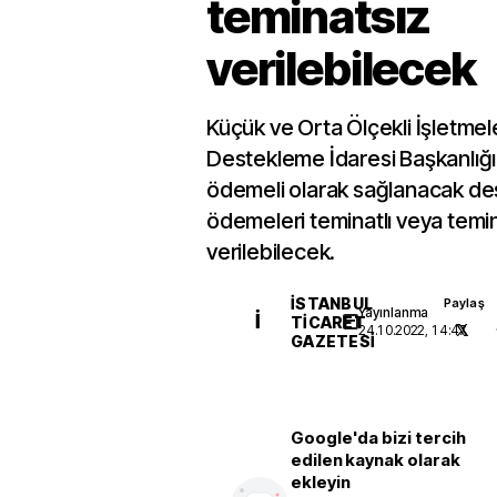
teminatsız
verilebilecek
Küçük ve Orta Ölçekli İşletmel
Destekleme İdaresi Başkanlığı
ödemeli olarak sağlanacak des
ödemeleri teminatlı veya temin
verilebilecek.
İSTANBUL
Paylaş
Yayınlanma
İ
TICARET
24.10.2022, 14:47
GAZETESI
Google'da bizi tercih
edilen kaynak olarak
ekleyin