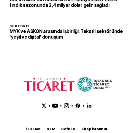
fındık sezonunda 2,4 milyar dolar gelir sağladı
SEKTÖREL
MYK ve ASKON arasında işbirliği: Tekstil sektöründe
'yeşil ve dijital' dönüşüm
•
•
•
•
İTOTAM
BTM
SoftITo
Kitap İstanbul