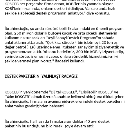
KOSGEB her perşembe firmalarının, KOBİ'lerinin yanında oluyor.
KOBİ'lerinin yanında, onların dertlerini dinliyor. Varsa o anda hızlı
şekilde alabileceği destek programını anlatıyor." diye konuştu.
İbrahimcioğlu, şu anda sürdürülebilirlik alanındaki en önemli program
olan, 250 milyon dolarlık bütçeyi küçük ve orta ölçekli işletmelerin
kullanımına sunacakları "Yeşil Sanayi Destek Programı"nı sahada
anlattıklarını aktararak, "Çok kısa sürede 4 bin işletmeyi, 20 ton eş
değer petrol (TEP) üzerinde enerji tüketen sanayicimizi ziyaret ettik ve
programımızı anlattık. Yıl sonu hedefimiz, 300 bin KOBİ'yi ziyaret edip,
yerinde görüp, izlemesini yapıp, onlara yönderlik hizmetimizi en iyi
şekilde vermeyi planlıyoruz." ifadesini kullandı.
DESTEK PAKETLERİNİ YALINLAŞTIRACAĞIZ
KOSGEB'in yeni dönemde "Dijital KOSGEB", "Erişilebilir KOSGEB" ve
"Yalın KOSGEB" olmak üzere 3 anahtar kelimesi olduğuna dikkat çeken
İbrahimcioğlu, firmaların ayağına giderek ellerindeki destek paketlerini
anlatmaları gerektiğinden bahsetti.
İbrahimcioğlu, halihazırda firmalara sundukları 40 ayrı destek
paketinin bulunduğunu bildirerek, şöyle devam etti: