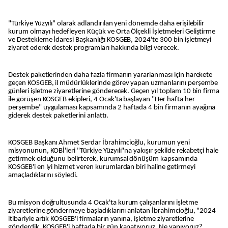
"Türkiye Yüzyılı" olarak adlandırılan yeni dönemde daha erişilebilir
kurum olmayı hedefleyen Küçük ve Orta Ölçekli İşletmeleri Geliştirme
ve Destekleme İdaresi Başkanlığı KOSGEB, 2024'te 300 bin işletmeyi
ziyaret ederek destek programları hakkında bilgi verecek.
Destek paketlerinden daha fazla firmanın yararlanması için harekete
geçen KOSGEB, il müdürlüklerinde görev yapan uzmanlarını perşembe
günleri işletme ziyaretlerine gönderecek. Geçen yıl toplam 10 bin firma
ile görüşen KOSGEB ekipleri, 4 Ocak'ta başlayan "Her hafta her
perşembe" uygulaması kapsamında 2 haftada 4 bin firmanın ayağına
giderek destek paketlerini anlattı.
KOSGEB Başkanı Ahmet Serdar İbrahimcioğlu, kurumun yeni
misyonunun, KOBİ'leri "Türkiye Yüzyılı"na yakışır şekilde rekabetçi hale
getirmek olduğunu belirterek, kurumsal dönüşüm kapsamında
KOSGEB'i en iyi hizmet veren kurumlardan biri haline getirmeyi
amaçladıklarını söyledi.
Bu misyon doğrultusunda 4 Ocak'ta kurum çalışanlarını işletme
ziyaretlerine göndermeye başladıklarını anlatan İbrahimcioğlu, "2024
itibariyle artık KOSGEB'i firmaların yanına, işletme ziyaretlerine
gönderdik. KOSGEB'i haftada bir gün kapatıyoruz. Ne yapıyoruz?