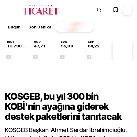
Bugün
Son Dakika
Finans
EKSTRA
BIST
USD
EUR
GBP
13.798,82
47,71
55,00
64,22
PİYASA
VERİLERİ
+0,70%
+0,17%
-0,02%
+0,08%
Sektörel
KOSGEB, bu yıl 300 bin
KOBİ'nin ayağına giderek
destek paketlerini tanıtacak
KOSGEB Başkanı Ahmet Serdar İbrahimcioğlu,