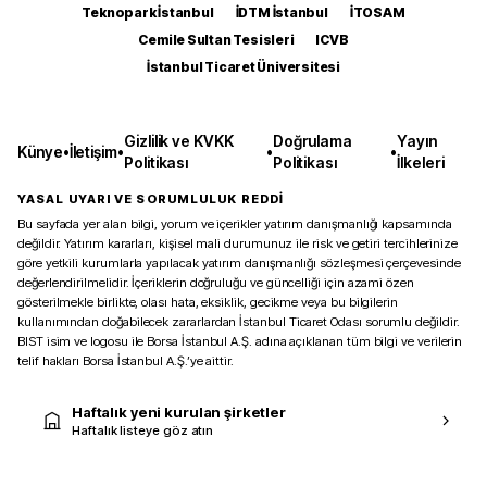
Teknopark İstanbul
İDTM İstanbul
İTOSAM
Cemile Sultan Tesisleri
ICVB
İstanbul Ticaret Üniversitesi
Gizlilik ve KVKK
Doğrulama
Yayın
Künye
•
İletişim
•
•
•
Politikası
Politikası
İlkeleri
YASAL UYARI VE SORUMLULUK REDDİ
Bu sayfada yer alan bilgi, yorum ve içerikler yatırım danışmanlığı kapsamında
değildir. Yatırım kararları, kişisel mali durumunuz ile risk ve getiri tercihlerinize
göre yetkili kurumlarla yapılacak yatırım danışmanlığı sözleşmesi çerçevesinde
değerlendirilmelidir. İçeriklerin doğruluğu ve güncelliği için azami özen
gösterilmekle birlikte, olası hata, eksiklik, gecikme veya bu bilgilerin
kullanımından doğabilecek zararlardan İstanbul Ticaret Odası sorumlu değildir.
BIST isim ve logosu ile Borsa İstanbul A.Ş. adına açıklanan tüm bilgi ve verilerin
telif hakları Borsa İstanbul A.Ş.’ye aittir.
Haftalık yeni kurulan şirketler
Haftalık listeye göz atın