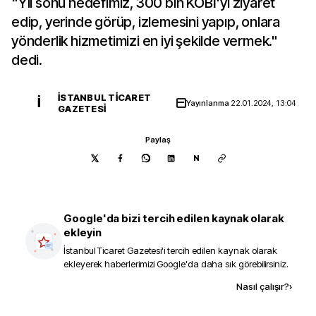
"Yıl sonu hedefimiz, 300 bin KOBİ'yi ziyaret
edip, yerinde görüp, izlemesini yapıp, onlara
yönderlik hizmetimizi en iyi şekilde vermek."
dedi.
İSTANBUL TICARET
İ
Yayınlanma
22.01.2024, 13:04
GAZETESI
Paylaş
N
Google'da bizi tercih edilen kaynak olarak
ekleyin
İstanbul Ticaret Gazetesi
'i tercih edilen kaynak olarak
ekleyerek haberlerimizi Google'da daha sık görebilirsiniz.
Kaynak ekle
Nasıl çalışır?
›