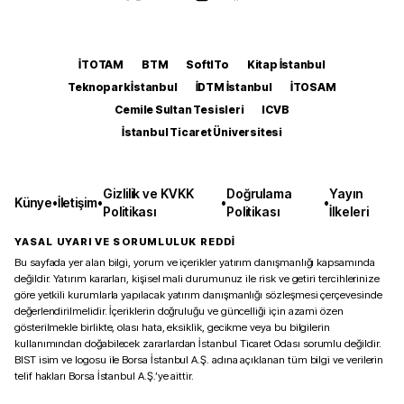
İTOTAM
BTM
SoftITo
Kitap İstanbul
Teknopark İstanbul
İDTM İstanbul
İTOSAM
Cemile Sultan Tesisleri
ICVB
İstanbul Ticaret Üniversitesi
Gizlilik ve KVKK
Doğrulama
Yayın
Künye
•
İletişim
•
•
•
Politikası
Politikası
İlkeleri
YASAL UYARI VE SORUMLULUK REDDİ
Bu sayfada yer alan bilgi, yorum ve içerikler yatırım danışmanlığı kapsamında
değildir. Yatırım kararları, kişisel mali durumunuz ile risk ve getiri tercihlerinize
göre yetkili kurumlarla yapılacak yatırım danışmanlığı sözleşmesi çerçevesinde
değerlendirilmelidir. İçeriklerin doğruluğu ve güncelliği için azami özen
gösterilmekle birlikte, olası hata, eksiklik, gecikme veya bu bilgilerin
kullanımından doğabilecek zararlardan İstanbul Ticaret Odası sorumlu değildir.
BIST isim ve logosu ile Borsa İstanbul A.Ş. adına açıklanan tüm bilgi ve verilerin
telif hakları Borsa İstanbul A.Ş.’ye aittir.