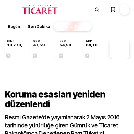
Bugün
Son Dakika
Finans
EKSTRA
BIST
USD
EUR
GBP
13.773,24
47,59
54,98
64,18
PİYASA
VERİLERİ
+0,51%
+0,06%
-0,06%
+0,14%
Sektörel
Koruma esasları yeniden
düzenlendi
Resmi Gazete’de yayımlanarak 2 Mayıs 2016
tarihinde yürürlüğe giren Gümrük ve Ticaret
Bakanlığınca Denetlenen Bazı Tüketici