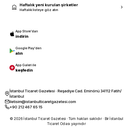
Haftalık yeni kurulan şirketler
Haftalık listeye göz atın
App Store'dan
indirin
Google Play'den
alın
App Galeri ile
keşfedin
İstanbul Ticaret Gazetesi · Reşadiye Cad. Eminönü 34112 Fatih/
İstanbul
iletisim@istanbulticaretgazetesi.com
+90 212 467 65 15
© 2026 İstanbul Ticaret Gazetesi · Tüm hakları saklıdır · Bir İstanbul
Ticaret Odası yayınıdır