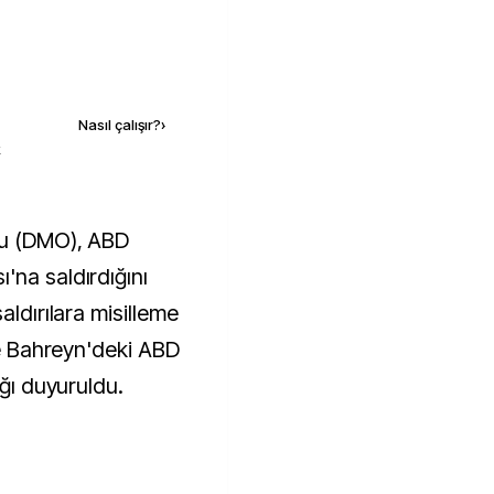
Kaynak ekle
Nasıl çalışır?
›
k
'na saldırdığını
aldırılara misilleme
 ve Bahreyn'deki ABD
ığı duyuruldu.