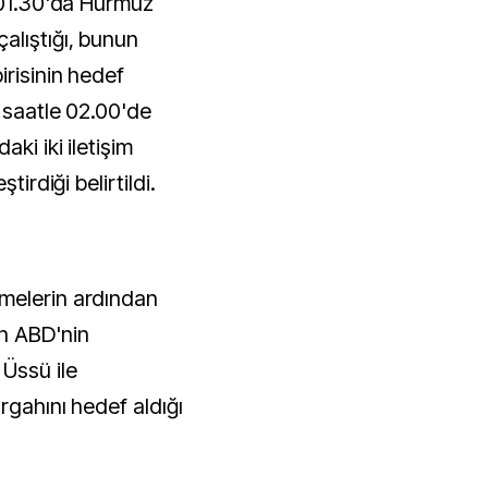
e 01.30'da Hürmüz
alıştığı, bunun
irisinin hedef
l saatle 02.00'de
ki iki iletişim
tirdiği belirtildi.
melerin ardından
n ABD'nin
 Üssü ile
rgahını hedef aldığı