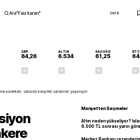
Ara
"
Faiz kararı
"
Ctrl K
RA
GBP
ALTIN
XAGUSD
BTC
64,26
6.534
61,25
64
+0,08%
+0,25%
+0,59%
-1,27%
0,04
0,16
38,28
-0,79
e sürerken, sahada karşılıklı saldırılar yaşanıyor
Manşetten Seçmeler
siyon
Altın neden yükseliyor? İs
6.500 TL sonrası yarın gör
kere
seviyeyi açıkladı: 2 ihtimal 
Merkez Bankası rezervlerin