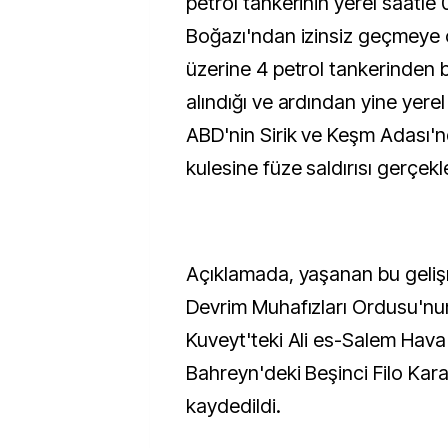
petrol tankerinin yerel saatl
Boğazı'ndan izinsiz geçmeye ç
üzerine 4 petrol tankerinden b
alındığı ve ardından yine yere
ABD'nin Sirik ve Keşm Adası'nda
kulesine füze saldırısı gerçekleş
Açıklamada, yaşanan bu geliş
Devrim Muhafızları Ordusu'nu
Kuveyt'teki Ali es-Salem Hava
Bahreyn'deki Beşinci Filo Kara
kaydedildi.