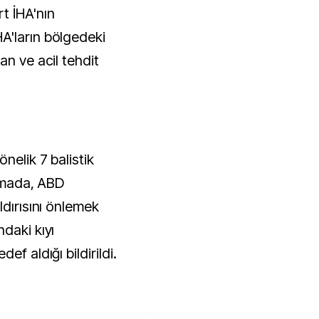
t İHA'nın
A'ların bölgedeki
an ve acil tehdit
nelik 7 balistik
lamada, ABD
ldırısını önlemek
daki kıyı
ef aldığı bildirildi.