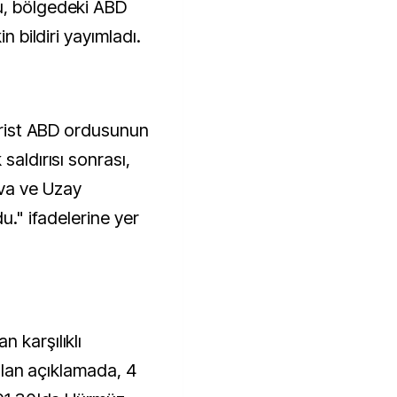
u, bölgedeki ABD
in bildiri yayımladı.
rörist ABD ordusunun
saldırısı sonrası,
va ve Uzay
du." ifadelerine yer
 karşılıklı
pılan açıklamada, 4