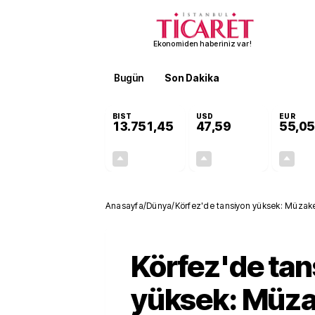
Ekonomiden haberiniz var!
Bugün
Son Dakika
Finans
EKST
BIST
USD
EUR
13.751,45
47,59
55,05
+0,35%
+0,06%
48,32
0,03
Anasayfa
/
Dünya
/
Körfez'de tansiyon yüksek: Müzaker
Körfez'de tan
yüksek: Müza