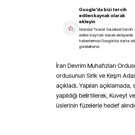
Google'da bizi tercih
edilen kaynak olarak
ekleyin
İstanbul Ticaret Gazetesi
'i tercih
edilen kaynak olarak ekleyerek
haberlerimizi Google'da daha sı
görebilirsiniz.
İran Devrim Muhafızları Ordusu (DMO), ABD
ordusunun Sirik ve Keşm Adası
açıkladı. Yapılan açıklamada, s
yapıldığı belirtilerek, Kuveyt
üslerinin füzelerle hedef alınd