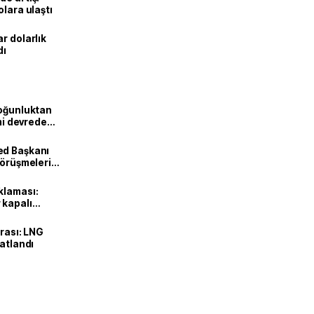
olara ulaştı
r dolarlık
dı
Yoğunluktan
emi devreden
ed Başkanı
görüşmeleri
klaması:
 kapalı
urası: LNG
katlandı