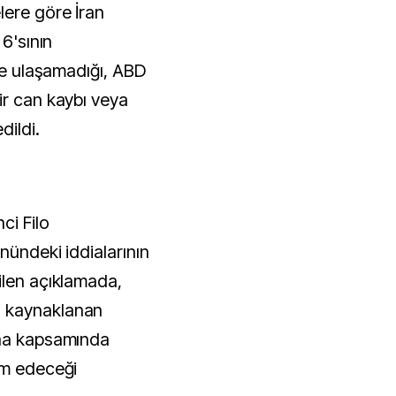
lere göre İran
 6'sının
ine ulaşamadığı, ABD
ir can kaybı veya
ildi.
ci Filo
nündeki iddialarının
ilen açıklamada,
n kaynaklanan
faa kapsamında
am edeceği