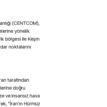
anlığı (CENTCOM),
lerine yönelik
irik bölgesi ile Keşm
dar noktalarını
ran tarafından
lerine doğru
füze ve insansız hava
erek, "İran'ın Hürmüz