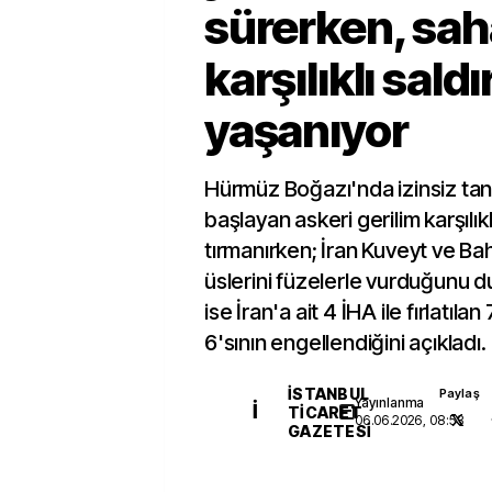
sürerken, sa
karşılıklı saldı
yaşanıyor
Hürmüz Boğazı'nda izinsiz tan
başlayan askeri gerilim karşılıklı
tırmanırken; İran Kuveyt ve B
üslerini füzelerle vurduğun
ise İran'a ait 4 İHA ile fırlatıla
6'sının engellendiğini açıkladı.
İSTANBUL
Paylaş
Yayınlanma
İ
TICARET
06.06.2026, 08:53
GAZETESI