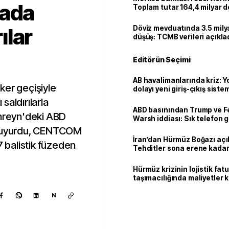
hada
Toplam tutar 164,4 milyar d
rılar
Döviz mevduatında 3.5 milya
düşüş: TCMB verileri açıkla
Editörün Seçimi
AB havalimanlarında kriz: 
ker geçişiyle
dolayı yeni giriş-çıkış sist
çıkarılıyor
 saldırılarla
ABD basınından Trump ve F
ahreyn'deki ABD
Warsh iddiası: Sık telefon 
dikkat çekiyor
u duyurdu, CENTCOM
İran’dan Hürmüz Boğazı açı
n 7 balistik füzeden
Tehditler sona erene kadar
kalacak
Hürmüz krizinin lojistik fat
taşımacılığında maliyetler 
N