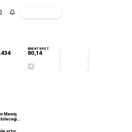
ÜYE
CANLI BORSA
Girişi
BRENTSPOT
.434
80,14
PİYASA
VERİLERİ
+0,14%
+1,56%
+0,00
1,23
lam Memiş
ebileceği
var
de artış: