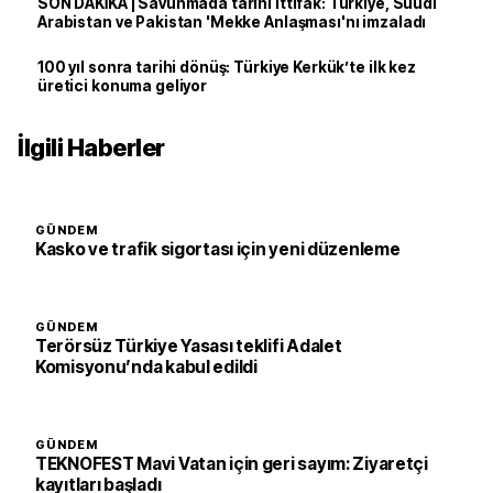
SON DAKİKA | Savunmada tarihi ittifak: Türkiye, Suudi
Arabistan ve Pakistan 'Mekke Anlaşması'nı imzaladı
100 yıl sonra tarihi dönüş: Türkiye Kerkük’te ilk kez
üretici konuma geliyor
İlgili Haberler
GÜNDEM
Kasko ve trafik sigortası için yeni düzenleme
GÜNDEM
Terörsüz Türkiye Yasası teklifi Adalet
Komisyonu’nda kabul edildi
GÜNDEM
TEKNOFEST Mavi Vatan için geri sayım: Ziyaretçi
kayıtları başladı