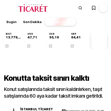
Bugün
Son Dakika
Finans
EKSTRA
BIST
USD
EUR
GBP
13.779,39
47,71
55,19
64,41
PİYASA
VERİLERİ
-0,14%
+0,18%
+0,32%
+0,38%
Gündem
Konutta taksit sınırı kalktı
Konut satışlarında taksit sınırı kaldırılırken, taşıt
satışlarında 60 aya kadar taksit imkanı getirildi.
İSTANBUL TICARET
İ
Yayınlanma
24.10.2022, 15:06