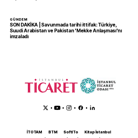
GÜNDEM
SON DAKİKA | Savunmada tarihi ittifak: Türkiye,
Suudi Arabistan ve Pakistan 'Mekke Anlaşması'nı
imzaladı
•
•
•
•
İTOTAM
BTM
SoftITo
Kitap İstanbul