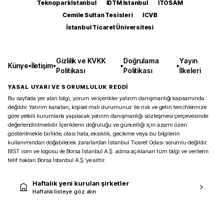
Teknopark İstanbul
İDTM İstanbul
İTOSAM
Cemile Sultan Tesisleri
ICVB
İstanbul Ticaret Üniversitesi
Gizlilik ve KVKK
Doğrulama
Yayın
Künye
•
İletişim
•
•
•
Politikası
Politikası
İlkeleri
YASAL UYARI VE SORUMLULUK REDDİ
Bu sayfada yer alan bilgi, yorum ve içerikler yatırım danışmanlığı kapsamında
değildir. Yatırım kararları, kişisel mali durumunuz ile risk ve getiri tercihlerinize
göre yetkili kurumlarla yapılacak yatırım danışmanlığı sözleşmesi çerçevesinde
değerlendirilmelidir. İçeriklerin doğruluğu ve güncelliği için azami özen
gösterilmekle birlikte, olası hata, eksiklik, gecikme veya bu bilgilerin
kullanımından doğabilecek zararlardan İstanbul Ticaret Odası sorumlu değildir.
BIST isim ve logosu ile Borsa İstanbul A.Ş. adına açıklanan tüm bilgi ve verilerin
telif hakları Borsa İstanbul A.Ş.’ye aittir.
Haftalık yeni kurulan şirketler
Haftalık listeye göz atın