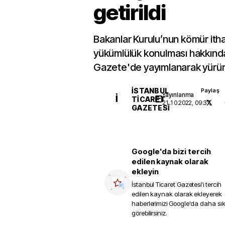
getirildi
Bakanlar Kurulu’nun kömür itha
yükümlülük konulması hakkında
Gazete'de yayımlanarak yürürl
İSTANBUL
Paylaş
Yayınlanma
İ
TICARET
21.10.2022, 09:37
GAZETESI
Google'da bizi tercih
edilen kaynak olarak
ekleyin
İstanbul Ticaret Gazetesi
'i tercih
edilen kaynak olarak ekleyerek
haberlerimizi Google'da daha sı
görebilirsiniz.