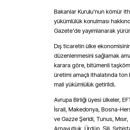
Bakanlar Kurulu’nun kömür ithalatına ek mali
yükümlülük konulması hakkınd
Gazete'de yayımlanarak yürürl
Dış ticaretin ülke ekonomisini
düzenlenmesini sağlamak ama
karara göre, bitümenli taşköm
üretimi amaçlı ithalatında ton
mali yükümlülük getirildi.
Avrupa Birliği üyesi ülkeler, EF
İsrail, Makedonya, Bosna-Hers
ve Gazze Şeridi, Tunus, Mısır,
Arnavutluk, Ürdün, Şili, Sırbis