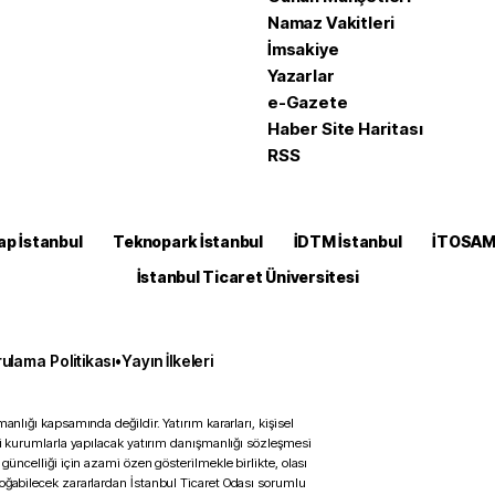
Namaz Vakitleri
İmsakiye
Yazarlar
e-Gazete
Haber Site Haritası
RSS
ap İstanbul
Teknopark İstanbul
İDTM İstanbul
İTOSA
İstanbul Ticaret Üniversitesi
ulama Politikası
•
Yayın İlkeleri
anlığı kapsamında değildir. Yatırım kararları, kişisel
ili kurumlarla yapılacak yatırım danışmanlığı sözleşmesi
 güncelliği için azami özen gösterilmekle birlikte, olası
doğabilecek zararlardan İstanbul Ticaret Odası sorumlu