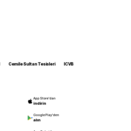
M
Cemile Sultan Tesisleri
ICVB
App Store'dan
indirin
Google Play'den
alın