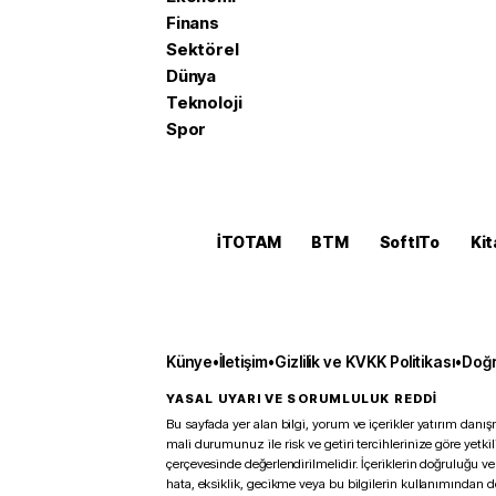
Finans
Sektörel
Dünya
Teknoloji
Spor
İTOTAM
BTM
SoftITo
Kit
Künye
•
İletişim
•
Gizlilik ve KVKK Politikası
•
Doğr
YASAL UYARI VE SORUMLULUK REDDİ
Bu sayfada yer alan bilgi, yorum ve içerikler yatırım danışm
mali durumunuz ile risk ve getiri tercihlerinize göre yetk
çerçevesinde değerlendirilmelidir. İçeriklerin doğruluğu ve
hata, eksiklik, gecikme veya bu bilgilerin kullanımından 