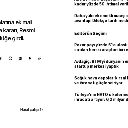
kadar yüzde 50 ihtimal veril
Daha yüksek emekli maaşı 
avantajı: Dilekçe tarihine d
latına ek mali
 kararı, Resmi
Editörün Seçimi
üğe girdi.
Pazar payı yüzde 51’e ulaşt
satılan her iki araçtan biri e
hibrit
N
Avdagiç: BTM’yi dünyanın en 
startup merkezi yaptık
Soğuk hava depoları kırsal 
ve ihracatı güçlendiriyor
Türkiye'nin NATO ülkeleri
Kaynak ekle
ihracatı artıyor: 6,2 milyar d
milyar doları aştı
Nasıl çalışır?
›
k