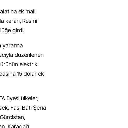
a kararı, Resmi
üğe girdi.
n yararına
cıyla düzenlenen
ürünün elektrik
 başına 15 dolar ek
TA üyesi ülkeler,
ek, Fas, Batı Şeria
 Gürcistan,
tan, Karadağ,