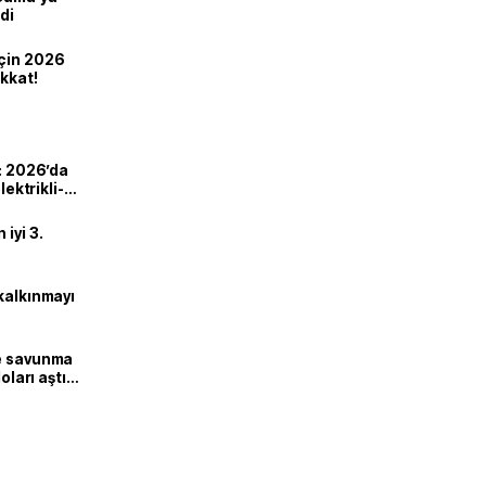
di
için 2026
ikkat!
ı: 2026’da
lektrikli-
iyi 3.
kalkınmayı
ne savunma
oları aştı