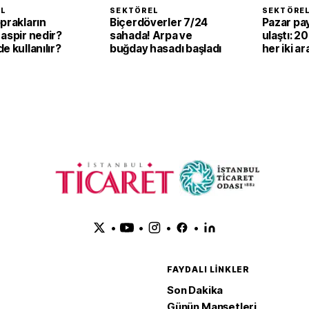
EL
SEKTÖREL
SEKTÖRE
prakların
Biçerdöverler 7/24
Pazar pay
aspir nedir?
sahada! Arpa ve
ulaştı: 2
e kullanılır?
buğday hasadı başladı
her iki ar
elektrikli
•
•
•
•
FAYDALI LINKLER
Son Dakika
Günün Manşetleri