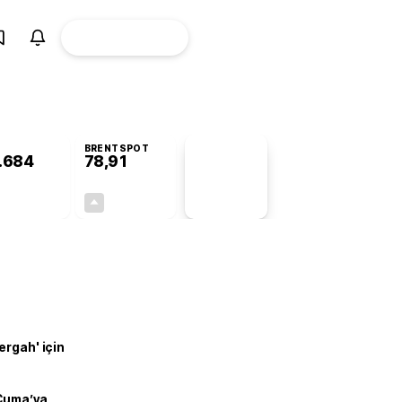
ÜYE
CANLI BORSA
Girişi
BRENTSPOT
.684
78,91
PİYASA
VERİLERİ
+0,73%
+0,61%
+0,00
0,48
ergah' için
 Cuma’ya