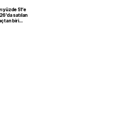
L
ı yüzde 51’e
026’da satılan
açtan biri
-hibrit