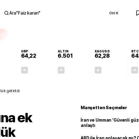
Ara
"
Faiz kararı
"
Ctrl K
RA
GBP
ALTIN
XAGUSD
BTC
64,22
6.501
62,28
64
+0,16%
+0,20%
+0,07%
+0,39%
0,09
0,13
4,74
0,24
ük getirildi
Manşetten Seçmeler
ına ek
İran ve Umman 'Güvenli güz
anlaştı
lük
ABD ile İran anlaşacak mı?