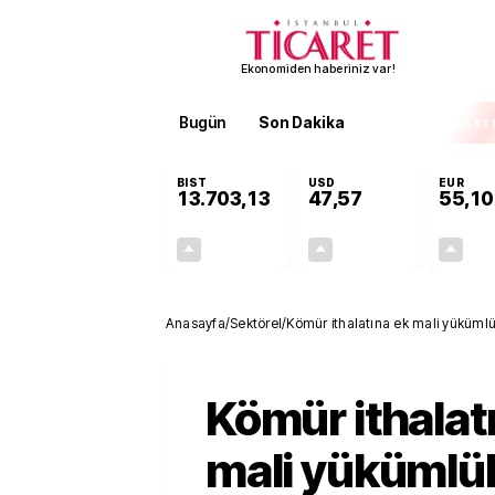
Ekonomiden haberiniz var!
Bugün
Son Dakika
Finans
EKST
BIST
USD
EUR
13.703,13
47,57
55,10
+0,11%
+0,01%
15,20
0,01
Anasayfa
/
Sektörel
/
Kömür ithalatına ek mali yükümlül
Kömür ithalat
mali yükümlü