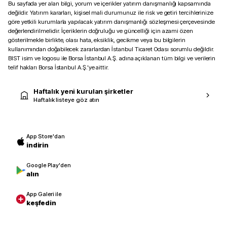
Bu sayfada yer alan bilgi, yorum ve içerikler yatırım danışmanlığı kapsamında
değildir. Yatırım kararları, kişisel mali durumunuz ile risk ve getiri tercihlerinize
göre yetkili kurumlarla yapılacak yatırım danışmanlığı sözleşmesi çerçevesinde
değerlendirilmelidir. İçeriklerin doğruluğu ve güncelliği için azami özen
gösterilmekle birlikte, olası hata, eksiklik, gecikme veya bu bilgilerin
kullanımından doğabilecek zararlardan İstanbul Ticaret Odası sorumlu değildir.
BIST isim ve logosu ile Borsa İstanbul A.Ş. adına açıklanan tüm bilgi ve verilerin
telif hakları Borsa İstanbul A.Ş.’ye aittir.
Haftalık yeni kurulan şirketler
Haftalık listeye göz atın
App Store'dan
indirin
Google Play'den
alın
App Galeri ile
keşfedin