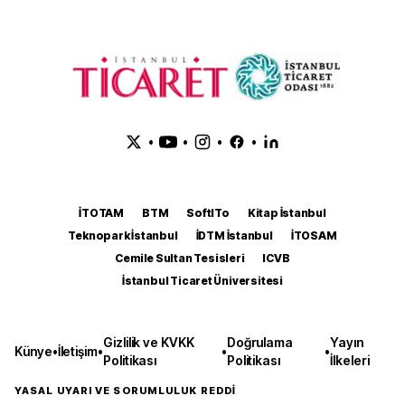
•
•
•
•
İTOTAM
BTM
SoftITo
Kitap İstanbul
Teknopark İstanbul
İDTM İstanbul
İTOSAM
Cemile Sultan Tesisleri
ICVB
İstanbul Ticaret Üniversitesi
Gizlilik ve KVKK
Doğrulama
Yayın
Künye
•
İletişim
•
•
•
Politikası
Politikası
İlkeleri
YASAL UYARI VE SORUMLULUK REDDİ