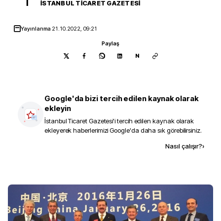
İ
İSTANBUL TICARET GAZETESI
Yayınlanma
21.10.2022, 09:21
Paylaş
N
Google'da bizi tercih edilen kaynak olarak
ekleyin
İstanbul Ticaret Gazetesi
'i tercih edilen kaynak olarak
ekleyerek haberlerimizi Google'da daha sık görebilirsiniz.
Kaynak ekle
Nasıl çalışır?
›