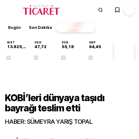
Bugün
Son Dakika
Finans
EKSTRA
BIST
USD
EUR
GBP
13.825,07
47,72
55,18
64,45
PİYASA
VERİLERİ
+0,33%
+0,02%
-0,01%
+0,06%
Gündem
KOBİ’leri dünyaya taşıdı
bayrağı teslim etti
HABER: SÜMEYRA YARIŞ TOPAL