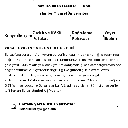
Cemile Sultan Tesisleri
ICVB
İstanbul Ticaret Üniversitesi
Gizlilik ve KVKK
Doğrulama
Yayın
Künye
•
İletişim
•
•
•
Politikası
Politikası
İlkeleri
YASAL UYARI VE SORUMLULUK REDDİ
Bu sayfada yer alan bilgi, yorum ve içerikler yatırım danışmanlığı kapsamında
değildir. Yatırım kararları, kişisel mali durumunuz ile risk ve getiri tercihlerinize
göre yetkili kurumlarla yapılacak yatırım danışmanlığı sözleşmesi çerçevesinde
değerlendirilmelidir. İçeriklerin doğruluğu ve güncelliği için azami özen
gösterilmekle birlikte, olası hata, eksiklik, gecikme veya bu bilgilerin
kullanımından doğabilecek zararlardan İstanbul Ticaret Odası sorumlu değildir.
BIST isim ve logosu ile Borsa İstanbul A.Ş. adına açıklanan tüm bilgi ve verilerin
telif hakları Borsa İstanbul A.Ş.’ye aittir.
Haftalık yeni kurulan şirketler
Haftalık listeye göz atın