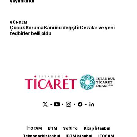
yayımlandı
GÜNDEM
Çocuk Koruma Kanunu değişti: Cezalar ve yeni
tedbirler belli oldu
•
•
•
•
İTOTAM
BTM
SoftITo
Kitap İstanbul
Teknopark İstanbul
İDTM İstanbul
İTOSAM