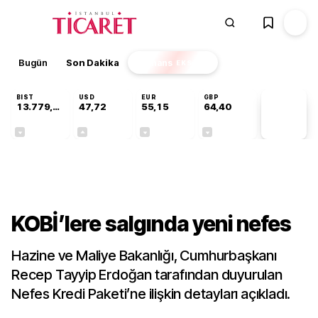
Bugün
Son Dakika
Finans
EKSTRA
BIST
USD
EUR
GBP
13.779,39
47,72
55,15
64,40
PİYASA
VERİLERİ
-0,14%
+0,01%
-0,07%
-0,02%
Gündem
KOBİ’lere salgında yeni nefes
Hazine ve Maliye Bakanlığı, Cumhurbaşkanı
Recep Tayyip Erdoğan tarafından duyurulan
Nefes Kredi Paketi’ne ilişkin detayları açıkladı.