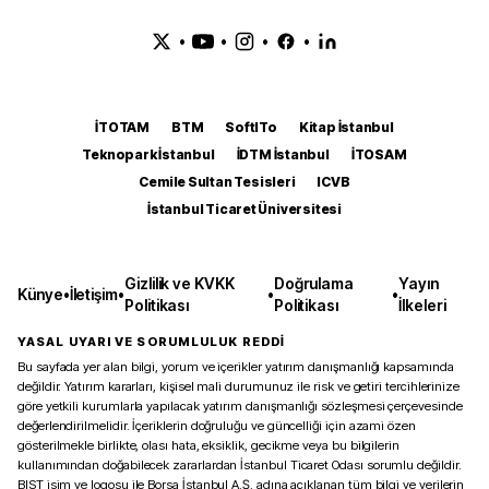
•
•
•
•
İTOTAM
BTM
SoftITo
Kitap İstanbul
Teknopark İstanbul
İDTM İstanbul
İTOSAM
Cemile Sultan Tesisleri
ICVB
İstanbul Ticaret Üniversitesi
Gizlilik ve KVKK
Doğrulama
Yayın
Künye
•
İletişim
•
•
•
Politikası
Politikası
İlkeleri
YASAL UYARI VE SORUMLULUK REDDİ
Bu sayfada yer alan bilgi, yorum ve içerikler yatırım danışmanlığı kapsamında
değildir. Yatırım kararları, kişisel mali durumunuz ile risk ve getiri tercihlerinize
göre yetkili kurumlarla yapılacak yatırım danışmanlığı sözleşmesi çerçevesinde
değerlendirilmelidir. İçeriklerin doğruluğu ve güncelliği için azami özen
gösterilmekle birlikte, olası hata, eksiklik, gecikme veya bu bilgilerin
kullanımından doğabilecek zararlardan İstanbul Ticaret Odası sorumlu değildir.
BIST isim ve logosu ile Borsa İstanbul A.Ş. adına açıklanan tüm bilgi ve verilerin