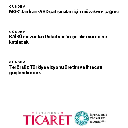
GÜNDEM
MGK’dan İran-ABD çatışmaları için müzakere çağrısı
GÜNDEM
BAİBÜ mezunları Roketsan’ın işe alım sürecine
katılacak
GÜNDEM
Terörsüz Türkiye vizyonu üretim ve ihracatı
güçlendirecek