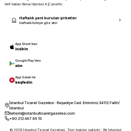
telif hakları Borsa İstanbul A.Ş.’ye aittir.
Haftalık yeni kurulan şirketler
Haftalık listeye göz atın
App Store'dan
indirin
Google Play'den
alın
App Galeri ile
keşfedin
İstanbul Ticaret Gazetesi · Reşadiye Cad. Eminönü 34112 Fatih/
İstanbul
iletisim@istanbulticaretgazetesi.com
+90 212 467 65 15
© 2026 İstanbul Ticaret Gazetesi · Tüm hakları saklıdır · Bir İstanbul