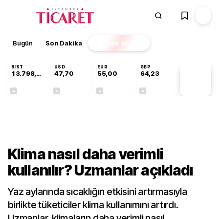
Bugün
Son Dakika
Finans
EKSTRA
BIST
USD
EUR
GBP
13.798,82
47,70
55,00
64,23
PİYASA
VERİLERİ
+0,70%
+0,16%
-0,02%
+0,08%
Gündem
Klima nasıl daha verimli
kullanılır? Uzmanlar açıkladı
Yaz aylarında sıcaklığın etkisini artırmasıyla
birlikte tüketiciler klima kullanımını artırdı.
Uzmanlar, klimaların daha verimli nasıl