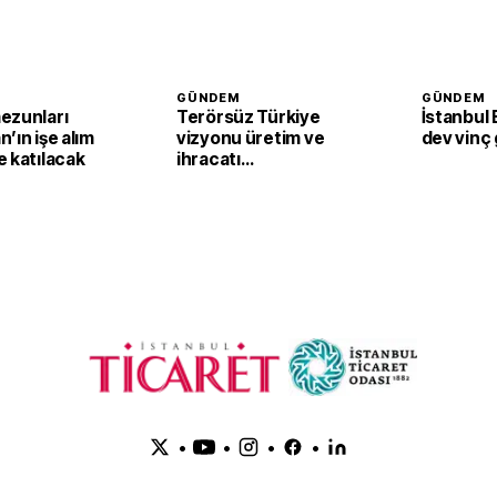
GÜNDEM
GÜNDEM
ezunları
Terörsüz Türkiye
İstanbul
’ın işe alım
vizyonu üretim ve
dev vinç 
 katılacak
ihracatı
güçlendirecek
•
•
•
•