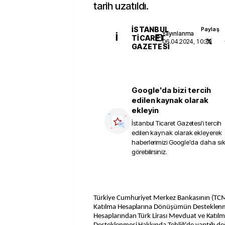
tarih uzatıldı.
İSTANBUL
Paylaş
Yayınlanma
İ
TICARET
06.04.2024, 10:30
GAZETESI
Google'da bizi tercih
edilen kaynak olarak
ekleyin
İstanbul Ticaret Gazetesi
'i tercih
edilen kaynak olarak ekleyerek
haberlerimizi Google'da daha sı
görebilirsiniz.
Türkiye Cumhuriyet Merkez Bankasının (TCM
Katılma Hesaplarına Dönüşümün Desteklenme
Hesaplarından Türk Lirası Mevduat ve Katı