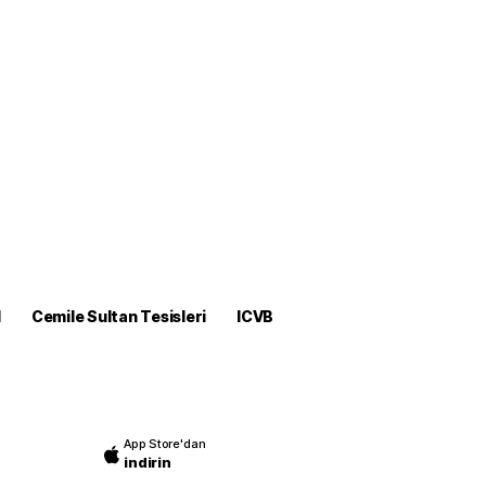
M
Cemile Sultan Tesisleri
ICVB
App Store'dan
indirin