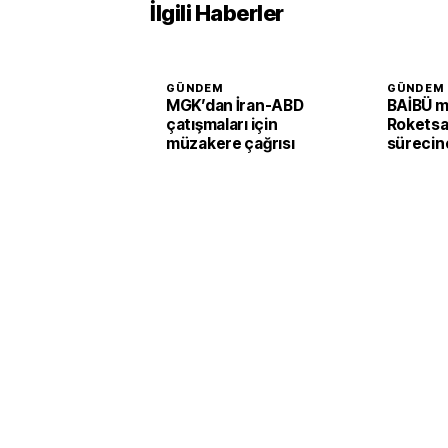
İlgili Haberler
GÜNDEM
GÜNDEM
MGK’dan İran-ABD
BAİBÜ m
çatışmaları için
Roketsan
müzakere çağrısı
sürecine