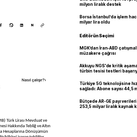
milyon liralık destek
Borsa İstanbul’da işlem hac
milyar lira oldu
N
Editörün Seçimi
MGK’dan İran-ABD çatışmala
müzakere çağrısı
Akkuyu NGS'de kritik aşama:
Kaynak ekle
türbin tesisi testleri başarı
tamamlandı
Nasıl çalışır?
›
Türkiye 5G teknolojisine hı
k
sağladı: Abone sayısı 44,5 
ulaştı
Bütçede AR-GE payı verileri
253,5 milyar liralık kaynak k
B) Türk Lirası Mevduat ve
si Hakkında Tebliğ ve Altın
lma Hesaplarına Dönüşümün