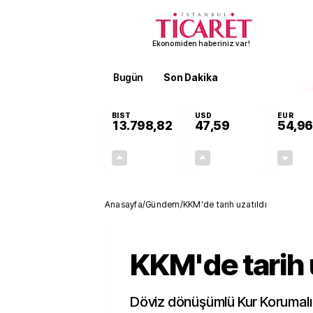
Ekonomiden haberiniz var!
Bugün
Son Dakika
Finans
EKST
BIST
USD
EUR
13.798,82
47,59
54,96
+0,70%
+0,05%
95,68
0,03
Anasayfa
/
Gündem
/
KKM'de tarih uzatıldı
KKM'de tarih 
Döviz dönüşümlü Kur Korumal