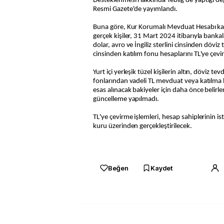
Desteklenmesi Hakkında Tebliğ'de yaptığı değiş
Resmi Gazete'de yayımlandı.
Buna göre, Kur Korumalı Mevduat Hesabı kap
gerçek kişiler, 31 Mart 2024 itibarıyla banka
dolar, avro ve İngiliz sterlini cinsinden döviz
cinsinden katılım fonu hesaplarını TL'ye çevi
Yurt içi yerleşik tüzel kişilerin altın, döviz te
fonlarından vadeli TL mevduat veya katılma
esas alınacak bakiyeler için daha önce belirl
güncelleme yapılmadı.
TL'ye çevirme işlemleri, hesap sahiplerinin 
kuru üzerinden gerçekleştirilecek.
Beğen
Kaydet