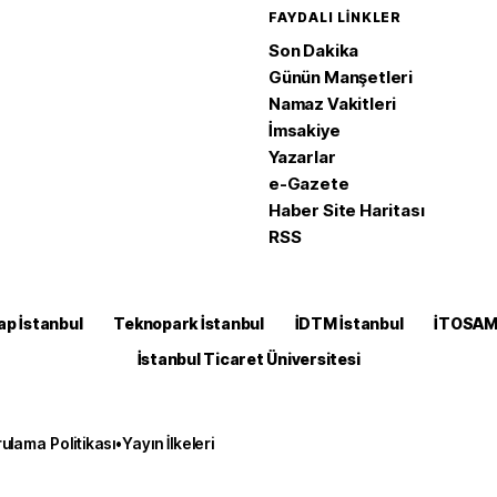
FAYDALI LINKLER
Son Dakika
Günün Manşetleri
Namaz Vakitleri
İmsakiye
Yazarlar
e-Gazete
Haber Site Haritası
RSS
ap İstanbul
Teknopark İstanbul
İDTM İstanbul
İTOSA
İstanbul Ticaret Üniversitesi
ulama Politikası
•
Yayın İlkeleri