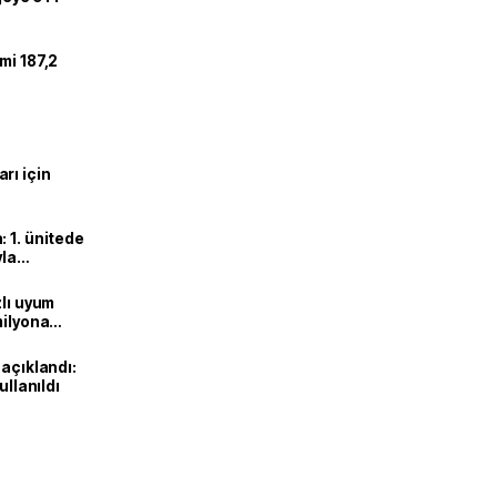
mi 187,2
rı için
 1. ünitede
yla
zlı uyum
milyona
 açıklandı:
ullanıldı