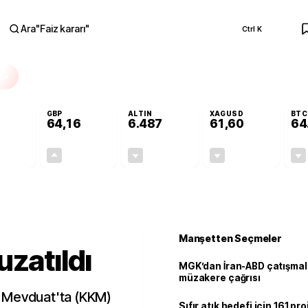
Ara
"
Faiz kararı
"
Ctrl K
RA
GBP
ALTIN
XAGUSD
BTC
64,16
6.487
61,60
64
-0,10%
+0,10%
-0,14%
-0,71%
-0,05
0,06
-9,41
-0,44
Manşetten Seçmeler
uzatıldı
MGK’dan İran-ABD çatışmala
müzakere çağrısı
ı Mevduat'ta (KKM)
Sıfır atık hedefi için 161 pr