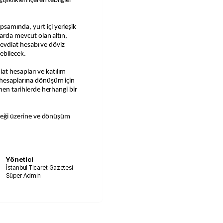
iklikleri içeren tebliğler
samında, yurt içi yerleşik
larda mevcut olan altın,
 tevdiat hesabı ve döviz
rebilecek.
vdiat hesapları ve katılım
 hesaplarına dönüşüm için
enen tarihlerde herhangi bir
isteği üzerine ve dönüşüm
Yönetici
İstanbul Ticaret Gazetesi –
Süper Admin