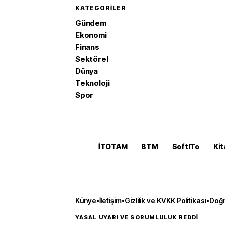
KATEGORILER
Gündem
Ekonomi
Finans
Sektörel
Dünya
Teknoloji
Spor
İTOTAM
BTM
SoftITo
Kit
Künye
•
İletişim
•
Gizlilik ve KVKK Politikası
•
Doğr
YASAL UYARI VE SORUMLULUK REDDİ