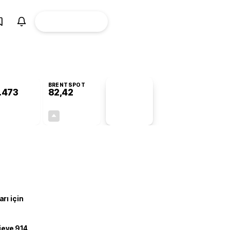
ÜYE
CANLI BORSA
Girişi
BRENTSPOT
.473
82,42
PİYASA
VERİLERİ
-0,78%
+4,45%
+0,00
3,51
rı için
ojeye 914