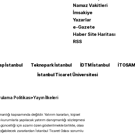
Namaz Vakitleri
İmsakiye
Yazarlar
e-Gazete
Haber Site Haritası
RSS
ap İstanbul
Teknopark İstanbul
İDTM İstanbul
İTOSA
İstanbul Ticaret Üniversitesi
ulama Politikası
•
Yayın İlkeleri
anlığı kapsamında değildir. Yatırım kararları, kişisel
ili kurumlarla yapılacak yatırım danışmanlığı sözleşmesi
 güncelliği için azami özen gösterilmekle birlikte, olası
doğabilecek zararlardan İstanbul Ticaret Odası sorumlu