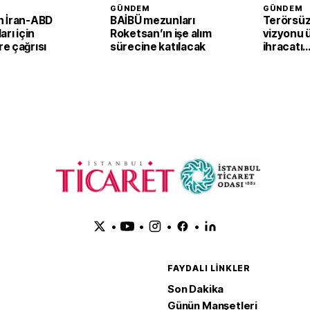
GÜNDEM
GÜNDEM
 İran-ABD
BAİBÜ mezunları
Terörsüz
arı için
Roketsan’ın işe alım
vizyonu 
e çağrısı
sürecine katılacak
ihracatı
güçlendi
•
•
•
•
FAYDALI LINKLER
Son Dakika
Günün Manşetleri