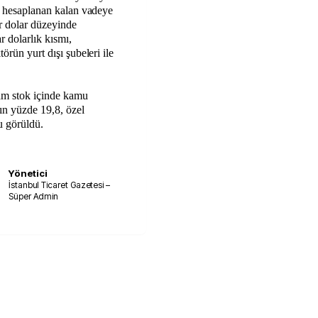
ak hesaplanan kalan vadeye
ar dolar düzeyinde
r dolarlık kısmı,
örün yurt dışı şubeleri ile
lam stok içinde kamu
n yüzde 19,8, özel
u görüldü.
Yönetici
İstanbul Ticaret Gazetesi –
Süper Admin