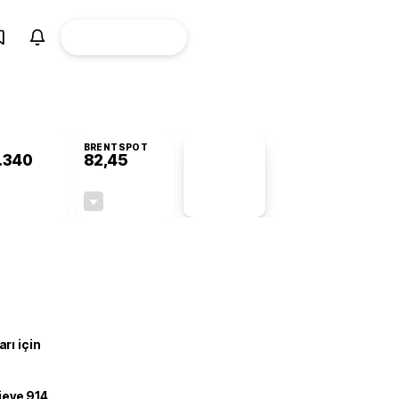
ÜYE
CANLI BORSA
Girişi
BRENTSPOT
.340
82,45
PİYASA
VERİLERİ
-0,35%
-0,40%
+0,00
-0,33
rı için
ojeye 914