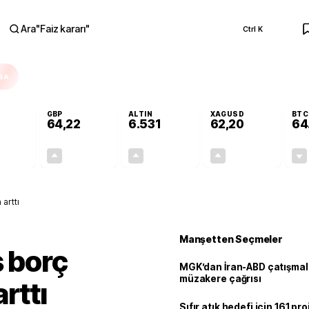
Ara
"
Faiz kararı
"
Ctrl K
RA
GBP
ALTIN
XAGUSD
BTC
64,22
6.531
62,20
64
-0,03%
+0,07%
+0,58%
+1,14%
-0,01
0,04
37,96
0,70
 arttı
Manşetten Seçmeler
ş borç
MGK’dan İran-ABD çatışmala
müzakere çağrısı
rttı
Sıfır atık hedefi için 161 pr