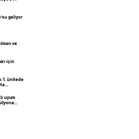
o’su geliyor
lman ve
rı için
 1. ünitede
yla
zlı uyum
milyona