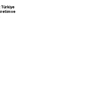
 Türkiye
üretim ve
recek