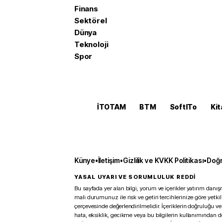
Finans
Sektörel
Dünya
Teknoloji
Spor
İTOTAM
BTM
SoftITo
Kit
Künye
•
İletişim
•
Gizlilik ve KVKK Politikası
•
Doğr
YASAL UYARI VE SORUMLULUK REDDİ
Bu sayfada yer alan bilgi, yorum ve içerikler yatırım danışm
mali durumunuz ile risk ve getiri tercihlerinize göre yetk
çerçevesinde değerlendirilmelidir. İçeriklerin doğruluğu ve
hata, eksiklik, gecikme veya bu bilgilerin kullanımından 