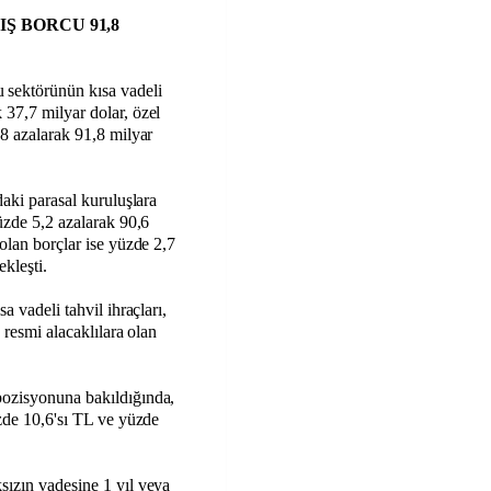
Ş BORCU 91,8
sektörünün kısa vadeli
37,7 milyar dolar, özel
,8 azalarak 91,8 milyar
daki parasal kuruluşlara
üzde 5,2 azalarak 90,6
olan borçlar ise yüzde 2,7
ekleşti.
a vadeli tahvil ihraçları,
 resmi alacaklılara olan
pozisyonuna bakıldığında,
üzde 10,6'sı TL ve yüzde
sızın vadesine 1 yıl veya