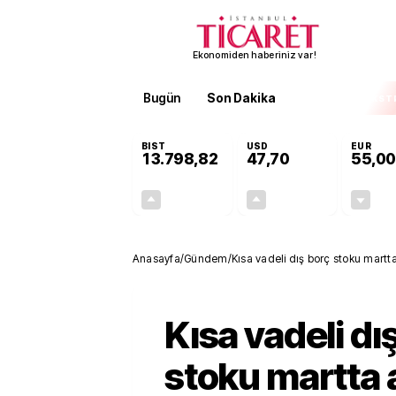
Ekonomiden haberiniz var!
Bugün
Son Dakika
Finans
EKST
BIST
USD
EUR
13.798,82
47,70
55,00
+0,70%
+0,16%
95,68
0,08
Anasayfa
/
Gündem
/
Kısa vadeli dış borç stoku martta
Kısa vadeli dı
stoku martta a