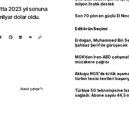
milyon liralık destek
rtta 2023 yıl sonuna
milyar dolar oldu.
Son 70 yılın en güçlü El Nin
Editörün Seçimi
N
Erdoğan, Muhammed Bin Se
Şahbaz Şerif ile görüşecek
MGK’dan İran-ABD çatışmala
müzakere çağrısı
Akkuyu NGS'de kritik aşama:
Kaynak ekle
türbin tesisi testleri başarı
tamamlandı
Nasıl çalışır?
›
Türkiye 5G teknolojisine hı
k
sağladı: Abone sayısı 44,5 
ulaştı