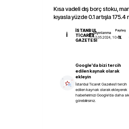
Kısa vadeli dış borç stoku, ma
kıyasla yüzde 0.1 artışla 175.4 
İSTANBUL
Paylaş
Yayınlanma
İ
TICARET
17.05.2024, 10:42
GAZETESI
Google'da bizi tercih
edilen kaynak olarak
ekleyin
İstanbul Ticaret Gazetesi
'i tercih
edilen kaynak olarak ekleyerek
haberlerimizi Google'da daha sı
görebilirsiniz.