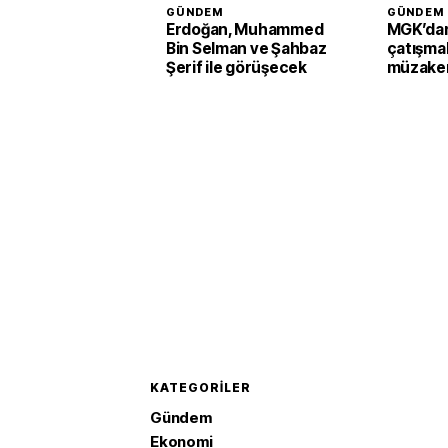
GÜNDEM
GÜNDEM
Erdoğan, Muhammed
MGK’dan
Bin Selman ve Şahbaz
çatışmal
Şerif ile görüşecek
müzaker
KATEGORILER
Gündem
Ekonomi