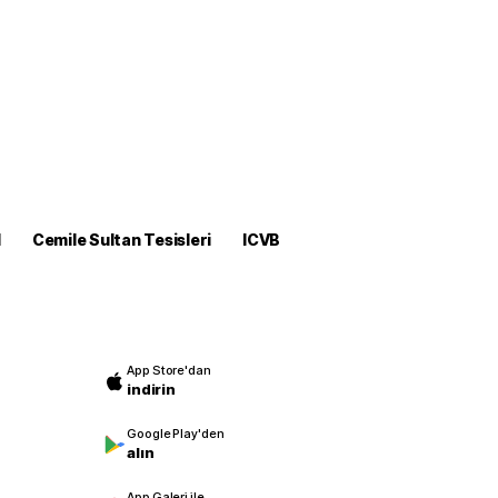
M
Cemile Sultan Tesisleri
ICVB
App Store'dan
indirin
Google Play'den
alın
App Galeri ile