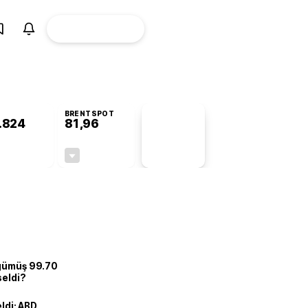
ÜYE
CANLI BORSA
Girişi
BRENTSPOT
.824
81,96
PİYASA
VERİLERİ
+0,58%
-0,99%
+0,00
-0,82
 gümüş 99.70
seldi?
eldi: ABD