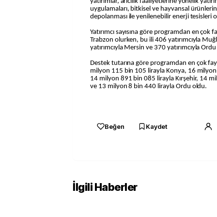
yatırımlar, arıcılık faaliyetlerine yönelik yatırı
uygulamaları, bitkisel ve hayvansal ürünleri
depolanması ile yenilenebilir enerji tesisleri 
Yatırımcı sayısına göre programdan en çok fa
Trabzon olurken, bu ili 406 yatırımcıyla Muğla
yatırımcıyla Mersin ve 370 yatırımcıyla Ordu 
Destek tutarına göre programdan en çok fayda
milyon 115 bin 105 lirayla Konya, 16 milyon
14 milyon 891 bin 085 lirayla Kırşehir, 14 mi
ve 13 milyon 8 bin 440 lirayla Ordu oldu.
Beğen
Kaydet
İlgili Haberler