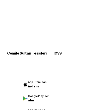
M
Cemile Sultan Tesisleri
ICVB
App Store'dan
indirin
Google Play'den
alın