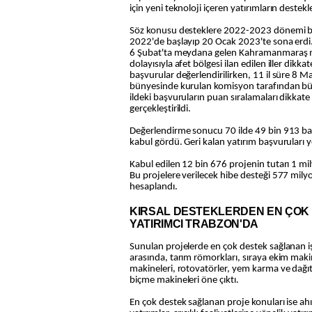
için yeni teknoloji içeren yatırımların destek
Söz konusu desteklere 2022-2023 dönemi baş
2022'de başlayıp 20 Ocak 2023'te sona erdi
6 Şubat'ta meydana gelen Kahramanmaraş m
dolayısıyla afet bölgesi ilan edilen iller dikkat
başvurular değerlendirilirken, 11 il süre 8 M
bünyesinde kurulan komisyon tarafından büt
ildeki başvuruların puan sıralamaları dikkate
gerçekleştirildi.
Değerlendirme sonucu 70 ilde 49 bin 913 ba
kabul gördü. Geri kalan yatırım başvuruları y
Kabul edilen 12 bin 676 projenin tutarı 1 mil
Bu projelere verilecek hibe desteği 577 mily
hesaplandı.
KIRSAL DESTEKLERDEN EN ÇOK
YATIRIMCI TRABZON'DA
Sunulan projelerde en çok destek sağlanan i
arasında, tarım römorkları, sıraya ekim maki
makineleri, rotovatörler, yem karma ve dağı
biçme makineleri öne çıktı.
En çok destek sağlanan proje konuları ise ahır