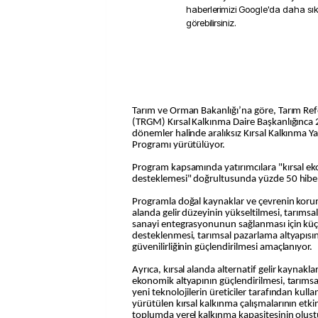
haberlerimizi Google'da daha sı
görebilirsiniz.
Tarım ve Orman Bakanlığı’na göre, Tarım R
(TRGM) Kırsal Kalkınma Daire Başkanlığınca 
dönemler halinde aralıksız Kırsal Kalkınma Y
Programı yürütülüyor.
Program kapsamında yatırımcılara "kırsal eko
desteklemesi" doğrultusunda yüzde 50 hibe d
Programla doğal kaynaklar ve çevrenin korun
alanda gelir düzeyinin yükseltilmesi, tarımsa
sanayi entegrasyonunun sağlanması için küçük
desteklenmesi, tarımsal pazarlama altyapısını
güvenilirliğinin güçlendirilmesi amaçlanıyor.
Ayrıca, kırsal alanda alternatif gelir kaynakla
ekonomik altyapının güçlendirilmesi, tarımsal f
yeni teknolojilerin üreticiler tarafından kulla
yürütülen kırsal kalkınma çalışmalarının etkinli
toplumda yerel kalkınma kapasitesinin oluş