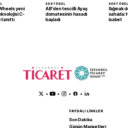
EL
SEKTÖREL
SEKTÖRE
Wheels yeni
AB'den tescilli Ayaş
Sığınak d
knolojisi C-
domatesinin hasadı
sahada: 
tanıttı
başladı
isabet
•
•
•
•
FAYDALI LINKLER
Son Dakika
Günün Manşetleri