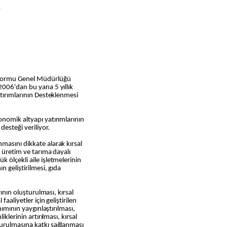
k
eformu Genel Müdürlüğü
2006'dan bu yana 5 yıllık
atırımlarının Desteklenmesi
nomik altyapı yatırımlarının
esteği veriliyor.
masını dikkate alarak kırsal
l üretim ve tarıma dayalı
 ölçekli aile işletmelerinin
n geliştirilmesi, gıda
rının oluşturulması, kırsal
aaliyetler için geliştirilen
nımının yaygınlaştırılması,
klerinin artırılması, kırsal
turulmasına katkı sağlanması