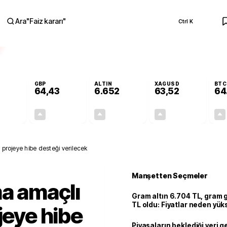
Ara
"
Faiz kararı
"
Ctrl K
RA
GBP
ALTIN
XAGUSD
BTC
64,43
6.652
63,52
64
+0,34%
+0,40%
+2,45%
+3,28%
0,19
0,26
158,98
2,02
 projeye hibe desteği verilecek
Manşetten Seçmeler
ma amaçlı
Gram altın 6.704 TL, gram
TL oldu: Fiyatlar neden yük
jeye hibe
Piyasaların beklediği veri g