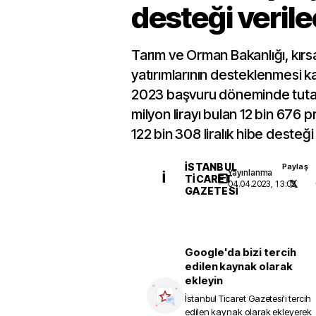
desteği veril
Tarım ve Orman Bakanlığı, kırs
yatırımlarının desteklenmesi
2023 başvuru döneminde tutarı
milyon lirayı bulan 12 bin 676 
122 bin 308 liralık hibe desteğ
İSTANBUL
Paylaş
Yayınlanma
İ
TICARET
04.04.2023, 13:03
GAZETESI
Google'da bizi tercih
edilen kaynak olarak
ekleyin
İstanbul Ticaret Gazetesi
'i tercih
edilen kaynak olarak ekleyerek