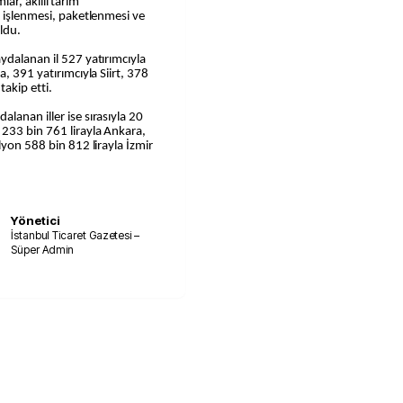
mlar, akıllı tarım
n işlenmesi, paketlenmesi ve
oldu.
ydalanan il 527 yatırımcıyla
, 391 yatırımcıyla Siirt, 378
takip etti.
lanan iller ise sırasıyla 20
 233 bin 761 lirayla Ankara,
lyon 588 bin 812 lirayla İzmir
Yönetici
İstanbul Ticaret Gazetesi –
Süper Admin