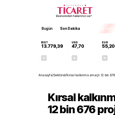
Ekonomiden haberiniz var!
Bugün
Son Dakika
Finans
EKST
BIST
USD
EUR
13.779,39
47,70
55,20
-0,14%
+0,15%
-19,42
0,07
Anasayfa
/
Sektörel
/
Kırsal kalkınma amaçlı 12 bin 676
Kırsal kalkın
12 bin 676 pro