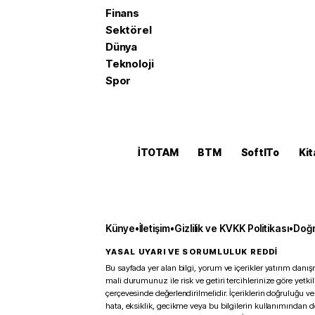
Finans
Sektörel
Dünya
Teknoloji
Spor
İTOTAM
BTM
SoftITo
Kit
Künye
•
İletişim
•
Gizlilik ve KVKK Politikası
•
Doğr
YASAL UYARI VE SORUMLULUK REDDİ
Bu sayfada yer alan bilgi, yorum ve içerikler yatırım danışm
mali durumunuz ile risk ve getiri tercihlerinize göre yetk
çerçevesinde değerlendirilmelidir. İçeriklerin doğruluğu ve
hata, eksiklik, gecikme veya bu bilgilerin kullanımından 