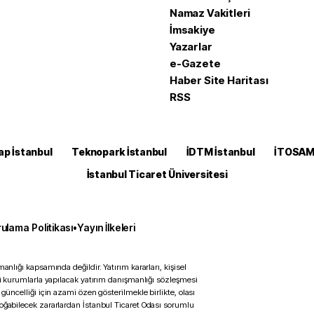
Namaz Vakitleri
İmsakiye
Yazarlar
e-Gazete
Haber Site Haritası
RSS
ap İstanbul
Teknopark İstanbul
İDTM İstanbul
İTOSA
İstanbul Ticaret Üniversitesi
ulama Politikası
•
Yayın İlkeleri
anlığı kapsamında değildir. Yatırım kararları, kişisel
ili kurumlarla yapılacak yatırım danışmanlığı sözleşmesi
 güncelliği için azami özen gösterilmekle birlikte, olası
doğabilecek zararlardan İstanbul Ticaret Odası sorumlu