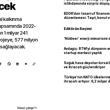
ecek
istihdamında sürpriz düşüş
BDDK’dan tasarruf finans
düzenlemesi: Taşıt, konut v
al kalkınma
limitler değişti
 kapsamında 2022-
Editörün Seçimi
 1 milyar 241
‘Nükleer’ enerji mimarisini d
projeye, 577 milyon
i sağlayacak.
Avdagiç: BTM’yi dünyanın en 
startup merkezi yaptık
Soğuk hava depoları kırsal 
N
ve ihracatı güçlendiriyor
Türkiye'nin NATO ülkeleri
ihracatı artıyor: 6,2 milyar d
milyar doları aştı
Kaynak ekle
Nasıl çalışır?
›