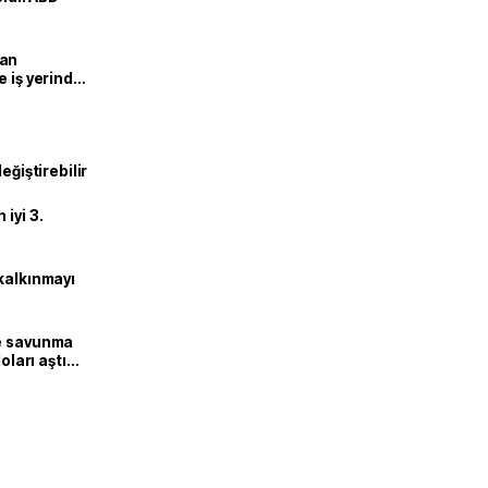
man
e iş yerinde
eğiştirebilir
iyi 3.
kalkınmayı
ne savunma
oları aştı