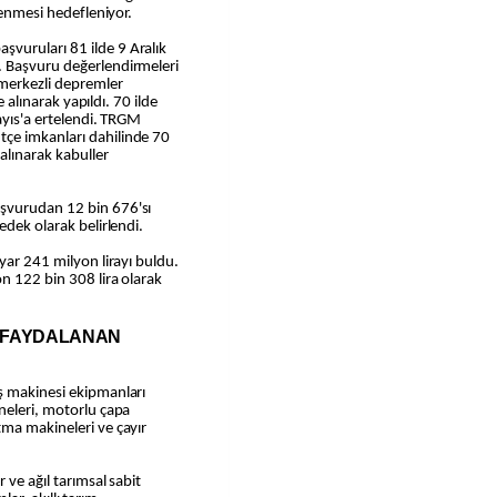
lenmesi hedefleniyor.
vuruları 81 ilde 9 Aralık
. Başvuru değerlendirmeleri
erkezli depremler
e alınarak yapıldı. 70 ilde
ayıs'a ertelendi. TRGM
çe imkanları dahilinde 70
 alınarak kabuller
şvurudan 12 bin 676'sı
edek olarak belirlendi.
yar 241 milyon lirayı buldu.
on 122 bin 308 lira olarak
 FAYDALANAN
ş makinesi ekipmanları
neleri, motorlu çapa
tma makineleri ve çayır
 ve ağıl tarımsal sabit