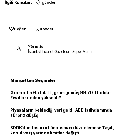
İlgili Konular:
gündem
Beğen
Kaydet
Yönetici
İstanbul Ticaret Gazetesi – Süper Admin
Manşetten Seçmeler
Gram altın 6.704 TL, gram gümüş 99.70 TL oldu:
Fiyatlar neden yükseldi?
Piyasaların beklediği veri geldi: ABD istihdamında
sürpriz düşüş
BDDK’dan tasarruf finansman düzenlemesi: Taşıt,
konut ve iş yerinde limitler değişti