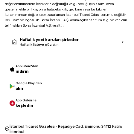
değerlendirilmelidir. İçeriklerin doğruluğu ve güncelliği için azami özen
gösterilmekle birlikte, olası hata, eksiklik, gecikme veya bu bilgilerin
kullanımından doğabilecek zararlardan İstanbul Ticaret Odası sorumlu değildir.
BIST isim ve logosu ile Borsa İstanbul A.Ş. adına açıklanan tüm bilgi ve verilerin
telif hakları Borsa İstanbul A.Ş.’ye aittir.
Haftalık yeni kurulan şirketler
Haftalık listeye göz atın
App Store'dan
indirin
Google Play'den
alın
App Galeri ile
keşfedin
İstanbul Ticaret Gazetesi · Reşadiye Cad. Eminönü 34112 Fatih/
İstanbul