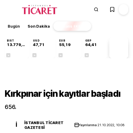
Bugün
Son Dakika
Finans
EKSTRA
BIST
USD
EUR
GBP
13.779,39
47,71
55,19
64,41
PİYASA
VERİLERİ
-0,14%
+0,18%
+0,32%
+0,38%
Gündem
Kırkpınar için kayıtlar başladı
656.
İSTANBUL TICARET
İ
Yayınlanma
21.10.2022, 10:08
GAZETESI