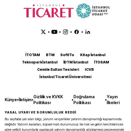
•
•
•
•
İTOTAM
BTM
SoftITo
Kitap İstanbul
Teknopark İstanbul
İDTM İstanbul
İTOSAM
Cemile Sultan Tesisleri
ICVB
İstanbul Ticaret Üniversitesi
Gizlilik ve KVKK
Doğrulama
Yayın
Künye
•
İletişim
•
•
•
Politikası
Politikası
İlkeleri
YASAL UYARI VE SORUMLULUK REDDİ
Bu sayfada yer alan bilgi, yorum ve içerikler yatırım danışmanlığı kapsamında
değildir. Yatırım kararları, kişisel mali durumunuz ile risk ve getiri tercihlerinize
göre yetkili kurumlarla yapılacak yatırım danışmanlığı sözleşmesi çerçevesinde