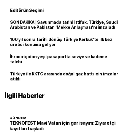
Editörün Seçimi
SON DAKİKA | Savunmada tarihi ittifak: Türkiye, Suudi
Arabistan ve Pakistan 'Mekke Anlaşması'nı imzaladı
100 yıl sonra tarihi dönüş: Türkiye Kerkük’te ilk kez
üretici konuma geliyor
İhracatçıdan yeşil pasaportta seviye ve kademe
talebi
Türkiye ile KKTC arasında doğal gaz hattı için imzalar
atıldı
İlgili Haberler
GÜNDEM
TEKNOFEST Mavi Vatan için geri sayım: Ziyaretçi
kayıtları başladı